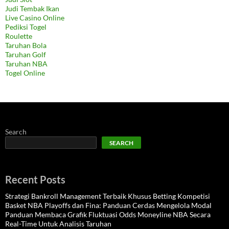
Judi Tembak Ikan
Live Casino Online
Pediksi Togel
Roulette
Taruhan Bola
Taruhan Golf
Taruhan NBA
Togel Online
Search
SEARCH
Recent Posts
Strategi Bankroll Management Terbaik Khusus Betting Kompetisi
Basket NBA Playoffs dan Fina: Panduan Cerdas Mengelola Modal
Panduan Membaca Grafik Fluktuasi Odds Moneyline NBA Secara
Real-Time Untuk Analisis Taruhan