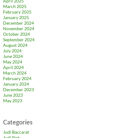
April 2025
March 2025
February 2025
January 2025
December 2024
November 2024
October 2024
September 2024
August 2024
July 2024
June 2024
May 2024
April 2024
March 2024
February 2024
January 2024
December 2023
June 2023
May 2023
Categories
Judi Baccarat
Judi Slot