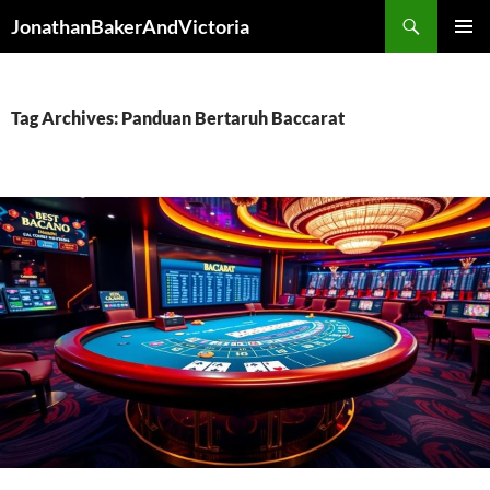
Search
JonathanBakerAndVictoria
SKIP
PRIMAR
TO
MENU
CONTENT
Tag Archives: Panduan Bertaruh Baccarat