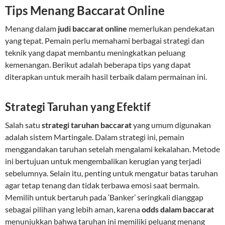
Tips Menang Baccarat Online
Menang dalam
judi baccarat online
memerlukan pendekatan
yang tepat. Pemain perlu memahami berbagai strategi dan
teknik yang dapat membantu meningkatkan peluang
kemenangan. Berikut adalah beberapa tips yang dapat
diterapkan untuk meraih hasil terbaik dalam permainan ini.
Strategi Taruhan yang Efektif
Salah satu
strategi taruhan baccarat
yang umum digunakan
adalah sistem Martingale. Dalam strategi ini, pemain
menggandakan taruhan setelah mengalami kekalahan. Metode
ini bertujuan untuk mengembalikan kerugian yang terjadi
sebelumnya. Selain itu, penting untuk mengatur batas taruhan
agar tetap tenang dan tidak terbawa emosi saat bermain.
Memilih untuk bertaruh pada ‘Banker’ seringkali dianggap
sebagai pilihan yang lebih aman, karena
odds dalam baccarat
menunjukkan bahwa taruhan ini memiliki peluang menang