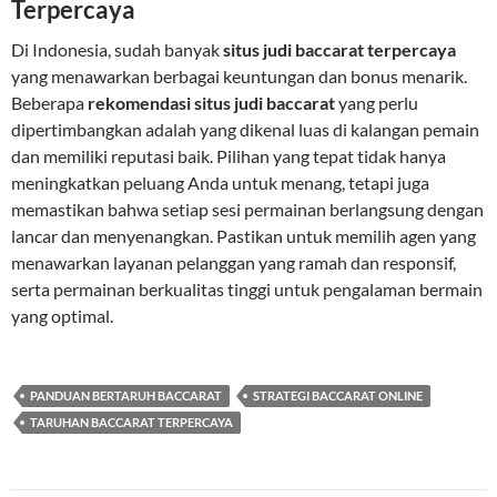
Terpercaya
Di Indonesia, sudah banyak
situs judi baccarat terpercaya
yang menawarkan berbagai keuntungan dan bonus menarik.
Beberapa
rekomendasi situs judi baccarat
yang perlu
dipertimbangkan adalah yang dikenal luas di kalangan pemain
dan memiliki reputasi baik. Pilihan yang tepat tidak hanya
meningkatkan peluang Anda untuk menang, tetapi juga
memastikan bahwa setiap sesi permainan berlangsung dengan
lancar dan menyenangkan. Pastikan untuk memilih agen yang
menawarkan layanan pelanggan yang ramah dan responsif,
serta permainan berkualitas tinggi untuk pengalaman bermain
yang optimal.
PANDUAN BERTARUH BACCARAT
STRATEGI BACCARAT ONLINE
TARUHAN BACCARAT TERPERCAYA