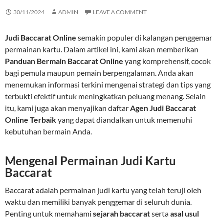
30/11/2024
ADMIN
LEAVE A COMMENT
Judi Baccarat Online
semakin populer di kalangan penggemar
permainan kartu. Dalam artikel ini, kami akan memberikan
Panduan Bermain Baccarat Online
yang komprehensif, cocok
bagi pemula maupun pemain berpengalaman. Anda akan
menemukan informasi terkini mengenai strategi dan tips yang
terbukti efektif untuk meningkatkan peluang menang. Selain
itu, kami juga akan menyajikan daftar
Agen Judi Baccarat
Online Terbaik
yang dapat diandalkan untuk memenuhi
kebutuhan bermain Anda.
Mengenal Permainan Judi Kartu
Baccarat
Baccarat adalah permainan judi kartu yang telah teruji oleh
waktu dan memiliki banyak penggemar di seluruh dunia.
Penting untuk memahami
sejarah baccarat
serta
asal usul