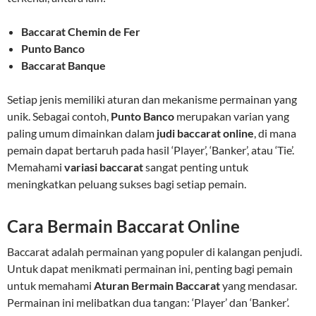
Baccarat Chemin de Fer
Punto Banco
Baccarat Banque
Setiap jenis memiliki aturan dan mekanisme permainan yang
unik. Sebagai contoh,
Punto Banco
merupakan varian yang
paling umum dimainkan dalam
judi baccarat online
, di mana
pemain dapat bertaruh pada hasil ‘Player’, ‘Banker’, atau ‘Tie’.
Memahami
variasi baccarat
sangat penting untuk
meningkatkan peluang sukses bagi setiap pemain.
Cara Bermain Baccarat Online
Baccarat adalah permainan yang populer di kalangan penjudi.
Untuk dapat menikmati permainan ini, penting bagi pemain
untuk memahami
Aturan Bermain Baccarat
yang mendasar.
Permainan ini melibatkan dua tangan: ‘Player’ dan ‘Banker’.