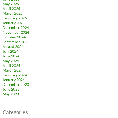
May 2025
April 2025
March 2025
February 2025
January 2025
December 2024
November 2024
October 2024
September 2024
August 2024
July 2024
June 2024
May 2024
April 2024
March 2024
February 2024
January 2024
December 2023
June 2023
May 2023
Categories