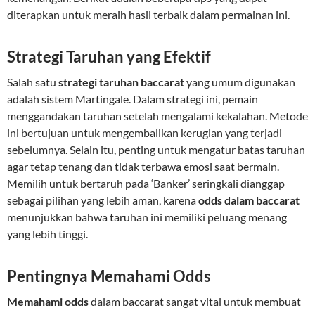
diterapkan untuk meraih hasil terbaik dalam permainan ini.
Strategi Taruhan yang Efektif
Salah satu
strategi taruhan baccarat
yang umum digunakan
adalah sistem Martingale. Dalam strategi ini, pemain
menggandakan taruhan setelah mengalami kekalahan. Metode
ini bertujuan untuk mengembalikan kerugian yang terjadi
sebelumnya. Selain itu, penting untuk mengatur batas taruhan
agar tetap tenang dan tidak terbawa emosi saat bermain.
Memilih untuk bertaruh pada ‘Banker’ seringkali dianggap
sebagai pilihan yang lebih aman, karena
odds dalam baccarat
menunjukkan bahwa taruhan ini memiliki peluang menang
yang lebih tinggi.
Pentingnya Memahami Odds
Memahami odds
dalam baccarat sangat vital untuk membuat