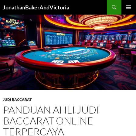
Search
JonathanBakerAndVictoria
SKIP
PRIMAR
TO
MENU
CONTENT
JUDI BACCARAT
PANDUAN AHLI JUDI
BACCARAT ONLINE
TERPERCAYA