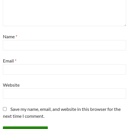
Name
*
Email
*
Website
Save my name, email, and website in this browser for the
next time I comment.