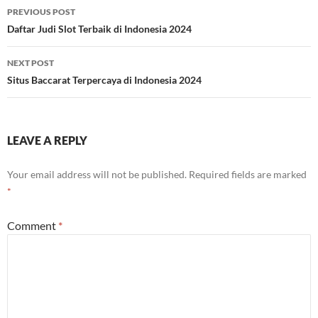
Post
PREVIOUS POST
navigation
Daftar Judi Slot Terbaik di Indonesia 2024
NEXT POST
Situs Baccarat Terpercaya di Indonesia 2024
LEAVE A REPLY
Your email address will not be published.
Required fields are marked
*
Comment
*