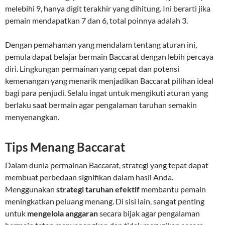
melebihi 9, hanya digit terakhir yang dihitung. Ini berarti jika
pemain mendapatkan 7 dan 6, total poinnya adalah 3.
Dengan pemahaman yang mendalam tentang aturan ini,
pemula dapat belajar bermain Baccarat dengan lebih percaya
diri. Lingkungan permainan yang cepat dan potensi
kemenangan yang menarik menjadikan Baccarat pilihan ideal
bagi para penjudi. Selalu ingat untuk mengikuti aturan yang
berlaku saat bermain agar pengalaman taruhan semakin
menyenangkan.
Tips Menang Baccarat
Dalam dunia permainan Baccarat, strategi yang tepat dapat
membuat perbedaan signifikan dalam hasil Anda.
Menggunakan
strategi taruhan efektif
membantu pemain
meningkatkan peluang menang. Di sisi lain, sangat penting
untuk
mengelola anggaran
secara bijak agar pengalaman