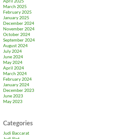
April 2025
March 2025
February 2025
January 2025
December 2024
November 2024
October 2024
September 2024
August 2024
July 2024
June 2024
May 2024
April 2024
March 2024
February 2024
January 2024
December 2023
June 2023
May 2023
Categories
Judi Baccarat
Judi Slot