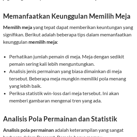
Memanfaatkan Keunggulan Memilih Meja
Memilih meja
yang tepat dapat memberikan keuntungan yang
signifikan. Berikut adalah beberapa tips dalam memanfaatkan
keunggulan
memilih meja
:
Perhatikan jumlah pemain di meja. Meja dengan sedikit
pemain sering kali lebih menguntungkan.
Analisis jenis permainan yang biasa dimainkan di meja
tersebut. Beberapa meja mungkin memiliki pola menang
yang lebih baik.
Periksa statistik win-loss dari meja tersebut. Ini akan
memberi gambaran mengenai tren yang ada.
Analisis Pola Permainan dan Statistik
Analisis pola permainan
adalah keterampilan yang sangat