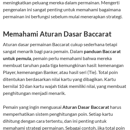
meningkatkan peluang mereka dalam permainan. Mengerti
pengenalan ini sangat penting untuk memahami bagaimana
permainan ini berfungsi sebelum mulai menerapkan strategi.
Memahami Aturan Dasar Baccarat
Aturan dasar permainan Baccarat cukup sederhana tetapi
sangat menarik bagi para pemain. Dalam
panduan Baccarat
untuk pemula
, pemain perlu memahami bahwa mereka
membuat taruhan pada tiga kemungkinan hasil: kemenangan
Player, kemenangan Banker, atau hasil seri (Tie). Total poin
ditentukan berdasarkan nilai kartu yang dibagikan. Kartu
bernilai 10 dan kartu wajah tidak memiliki nilai, yang membuat
penghitungan menjadi menarik.
Pemain yang ingin menguasai
Aturan Dasar Baccarat
harus
memperhatikan sistem penghitungan poin. Setiap kartu
dihitung dengan cara tertentu, dan ini penting untuk
memahami strategi permainan. Sebagai contoh, jika total poin