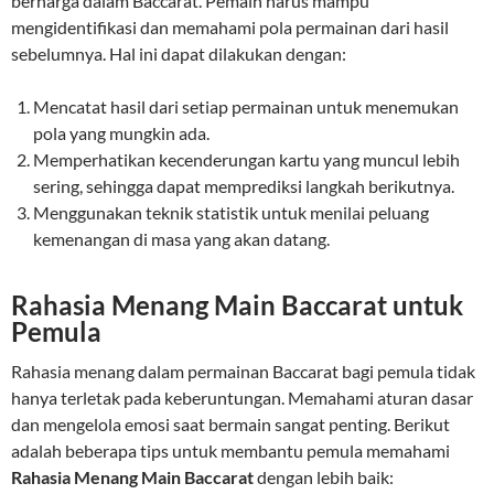
berharga dalam Baccarat. Pemain harus mampu
mengidentifikasi dan memahami pola permainan dari hasil
sebelumnya. Hal ini dapat dilakukan dengan:
Mencatat hasil dari setiap permainan untuk menemukan
pola yang mungkin ada.
Memperhatikan kecenderungan kartu yang muncul lebih
sering, sehingga dapat memprediksi langkah berikutnya.
Menggunakan teknik statistik untuk menilai peluang
kemenangan di masa yang akan datang.
Rahasia Menang Main Baccarat untuk
Pemula
Rahasia menang dalam permainan Baccarat bagi pemula tidak
hanya terletak pada keberuntungan. Memahami aturan dasar
dan mengelola emosi saat bermain sangat penting. Berikut
adalah beberapa tips untuk membantu pemula memahami
Rahasia Menang Main Baccarat
dengan lebih baik: