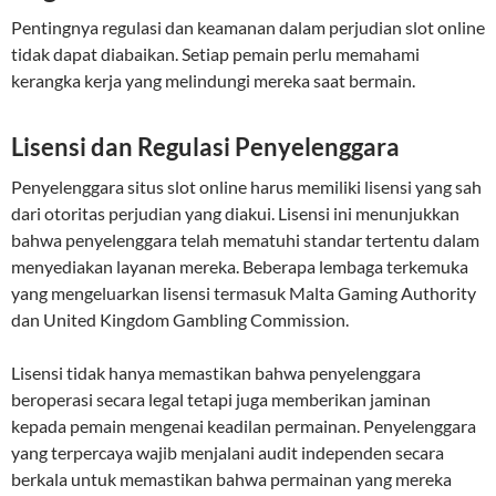
Pentingnya regulasi dan keamanan dalam perjudian slot online
tidak dapat diabaikan. Setiap pemain perlu memahami
kerangka kerja yang melindungi mereka saat bermain.
Lisensi dan Regulasi Penyelenggara
Penyelenggara situs slot online harus memiliki lisensi yang sah
dari otoritas perjudian yang diakui. Lisensi ini menunjukkan
bahwa penyelenggara telah mematuhi standar tertentu dalam
menyediakan layanan mereka. Beberapa lembaga terkemuka
yang mengeluarkan lisensi termasuk Malta Gaming Authority
dan United Kingdom Gambling Commission.
Lisensi tidak hanya memastikan bahwa penyelenggara
beroperasi secara legal tetapi juga memberikan jaminan
kepada pemain mengenai keadilan permainan. Penyelenggara
yang terpercaya wajib menjalani audit independen secara
berkala untuk memastikan bahwa permainan yang mereka