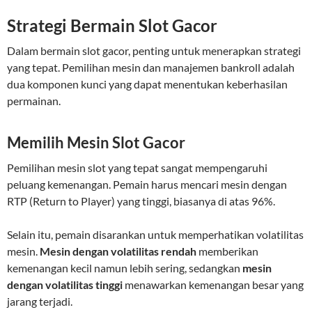
Strategi Bermain Slot Gacor
Dalam bermain slot gacor, penting untuk menerapkan strategi
yang tepat. Pemilihan mesin dan manajemen bankroll adalah
dua komponen kunci yang dapat menentukan keberhasilan
permainan.
Memilih Mesin Slot Gacor
Pemilihan mesin slot yang tepat sangat mempengaruhi
peluang kemenangan. Pemain harus mencari mesin dengan
RTP (Return to Player) yang tinggi, biasanya di atas 96%.
Selain itu, pemain disarankan untuk memperhatikan volatilitas
mesin.
Mesin dengan volatilitas rendah
memberikan
kemenangan kecil namun lebih sering, sedangkan
mesin
dengan volatilitas tinggi
menawarkan kemenangan besar yang
jarang terjadi.