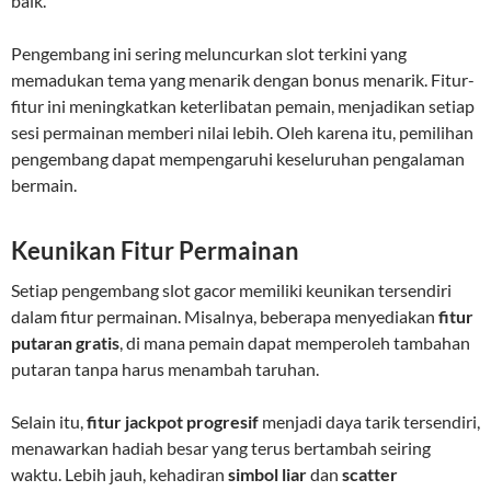
baik.
Pengembang ini sering meluncurkan slot terkini yang
memadukan tema yang menarik dengan bonus menarik. Fitur-
fitur ini meningkatkan keterlibatan pemain, menjadikan setiap
sesi permainan memberi nilai lebih. Oleh karena itu, pemilihan
pengembang dapat mempengaruhi keseluruhan pengalaman
bermain.
Keunikan Fitur Permainan
Setiap pengembang slot gacor memiliki keunikan tersendiri
dalam fitur permainan. Misalnya, beberapa menyediakan
fitur
putaran gratis
, di mana pemain dapat memperoleh tambahan
putaran tanpa harus menambah taruhan.
Selain itu,
fitur jackpot progresif
menjadi daya tarik tersendiri,
menawarkan hadiah besar yang terus bertambah seiring
waktu. Lebih jauh, kehadiran
simbol liar
dan
scatter