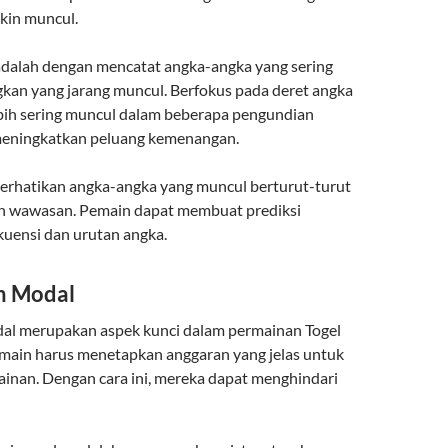
kin muncul.
 adalah dengan mencatat angka-angka yang sering
gkan yang jarang muncul. Berfokus pada deret angka
ebih sering muncul dalam beberapa pengundian
 meningkatkan peluang kemenangan.
perhatikan angka-angka yang muncul berturut-turut
n wawasan. Pemain dapat membuat prediksi
kuensi dan urutan angka.
n Modal
l merupakan aspek kunci dalam permainan Togel
main harus menetapkan anggaran yang jelas untuk
mainan. Dengan cara ini, mereka dapat menghindari