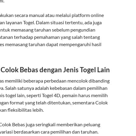
i.
akukan secara manual atau melalui platform online
 layanan Togel. Dalam situasi tertentu, ada juga
untuk memasang taruhan sebelum pengundian
entanan terhadap pemahaman yang salah tentang
ses memasang taruhan dapat mempengaruhi hasil
Colok Bebas dengan Jenis Togel Lain
as memiliki beberapa perbedaan mencolok dibanding
nya. Salah satunya adalah kebebasan dalam pemilihan
is togel lain, seperti Togel 4D, pemain harus memilih
ngan format yang telah ditentukan, sementara Colok
 fleksibilitas lebih.
l Colok Bebas juga seringkali memberikan peluang
variasi berdasarkan cara pemilihan dan taruhan.