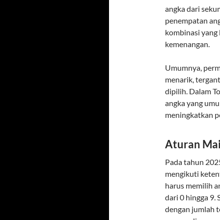
angka dari seku
penempatan angk
kombinasi yang
kemenangan.
Umumnya, permai
menarik, tergan
dipilih. Dalam 
angka yang umum
meningkatkan p
Aturan Mai
Pada tahun 2025
mengikuti keten
harus memilih a
dari 0 hingga 9
dengan jumlah t