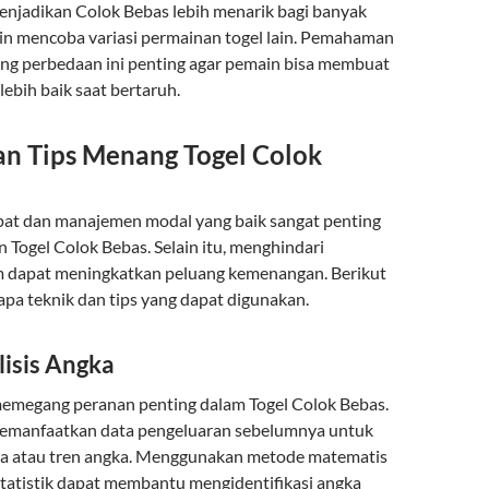
enjadikan Colok Bebas lebih menarik bagi banyak
in mencoba variasi permainan togel lain. Pemahaman
g perbedaan ini penting agar pemain bisa membuat
ebih baik saat bertaruh.
dan Tips Menang Togel Colok
epat dan manajemen modal yang baik sangat penting
 Togel Colok Bebas. Selain itu, menghindari
 dapat meningkatkan peluang kemenangan. Berikut
apa teknik dan tips yang dapat digunakan.
lisis Angka
memegang peranan penting dalam Togel Colok Bebas.
emanfaatkan data pengeluaran sebelumnya untuk
a atau tren angka. Menggunakan metode matematis
 statistik dapat membantu mengidentifikasi angka