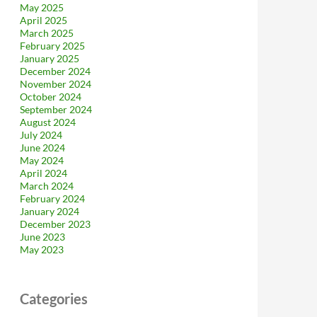
May 2025
April 2025
March 2025
February 2025
January 2025
December 2024
November 2024
October 2024
September 2024
August 2024
July 2024
June 2024
May 2024
April 2024
March 2024
February 2024
January 2024
December 2023
June 2023
May 2023
Categories