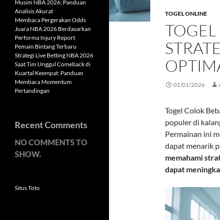
Musim NBA 2026: Panduan
Analisis Akurat
TOGEL ONLINE
Membaca Pergerakan Odds
TOGEL 
Juara NBA 2026 Berdasarkan
Performa Injury Report
STRAT
Pemain Bintang Terbaru
Strategi Live Betting NBA 2026
OPTIM
Saat Tim Unggul Comeback di
Kuartal Keempat: Panduan
Membaca Momentum
01/01/2026
Pertandingan
Togel Colok Beb
populer di kala
Recent Comments
Permainan ini m
NO COMMENTS TO
dapat menarik p
SHOW.
memahami strat
dapat meningka
Situs Toto