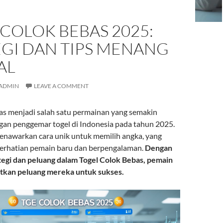
COLOK BEBAS 2025:
EGI DAN TIPS MENANG
AL
ADMIN
LEAVE A COMMENT
as menjadi salah satu permainan yang semakin
ngan penggemar togel di Indonesia pada tahun 2025.
enawarkan cara unik untuk memilih angka, yang
erhatian pemain baru dan berpengalaman.
Dengan
egi dan peluang dalam Togel Colok Bebas, pemain
tkan peluang mereka untuk sukses.