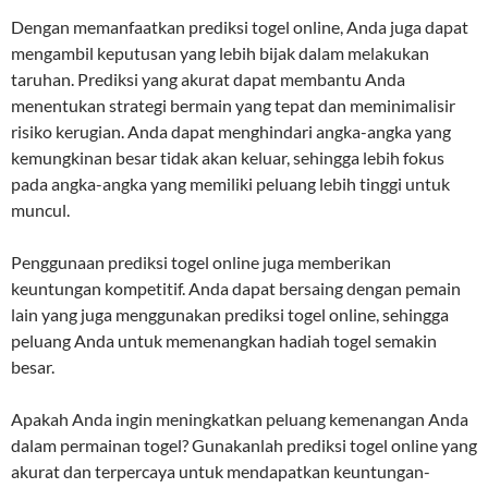
Dengan memanfaatkan prediksi togel online, Anda juga dapat
mengambil keputusan yang lebih bijak dalam melakukan
taruhan. Prediksi yang akurat dapat membantu Anda
menentukan strategi bermain yang tepat dan meminimalisir
risiko kerugian. Anda dapat menghindari angka-angka yang
kemungkinan besar tidak akan keluar, sehingga lebih fokus
pada angka-angka yang memiliki peluang lebih tinggi untuk
muncul.
Penggunaan prediksi togel online juga memberikan
keuntungan kompetitif. Anda dapat bersaing dengan pemain
lain yang juga menggunakan prediksi togel online, sehingga
peluang Anda untuk memenangkan hadiah togel semakin
besar.
Apakah Anda ingin meningkatkan peluang kemenangan Anda
dalam permainan togel? Gunakanlah prediksi togel online yang
akurat dan terpercaya untuk mendapatkan keuntungan-