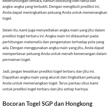
keberuntungan semata, namun didukung oleh fakta dan
angka-angka yang terbukti. Dengan mengikuti prediksi ini,
Anda dapat meningkatkan peluang Anda untuk memenangkan
togel.
Selain itu, kami juga menyediakan angka main yang jitu dalam
prediksi togel terbaru ini. Angka main ini didasarkan pada
perhitungan matematis dan pengamatan terhadap pola yang
ada. Dengan menggunakan angka main yang jitu, Anda dapat
memperbesar peluang Anda untuk meraih kemenangan dalam
permainan togel.
Jadi, jangan lewatkan prediksi togel terbaru dan jitu ini.
Dapatkan angka main yang akurat dan tingkatkan peluang
Anda untuk memenangkan togel. Terus pantau situs kami
untuk prediksi togel terbaru dan jitu setiap harinya.
Bocoran Togel SGP dan Hongkong