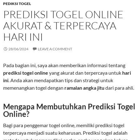
PEDIKSI TOGEL
PREDIKSI TOGEL ONLINE
AKURAT & TERPERCAYA
HARI INI
28/06/2024
LEAVE A COMMENT
Pada bagian ini, saya akan memberikan informasi tentang
prediksi togel online
yang akurat dan terpercaya untuk
hari
ini
. Anda akan mendapatkan tips dan strategi untuk
memenangkan togel dengan
ramalan angka jitu
dari para ahli.
Mengapa Membutuhkan Prediksi Togel
Online?
Bagi para penggemar togel online, memiliki prediksi togel
terpercaya menjadi suatu keharusan. Prediksi togel adalah