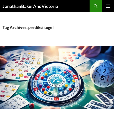
Search
JonathanBakerAndVictoria
SKIP
PRIMAR
TO
MENU
CONTENT
Tag Archives: prediksi togel