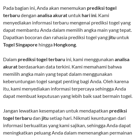
Pada bagian ini, Anda akan menemukan
prediksi togel
terbaru
dengan
analisa akurat
untuk
hari ini
. Kami
menyediakan informasi terbaru mengenai prediksi togel yang
dapat membantu Anda dalam memilih angka main yang tepat.
Dapatkan bocoran dan rahasia prediksi togel yang
jitu
untuk
Togel Singapore
hingga
Hongkong
.
Dalam
prediksi togel terbaru
ini, kami menggunakan
analisa
akurat
berdasarkan data terkini. Kami memahami bahwa
memilih angka main yang tepat dalam menggunakan
keberuntungan togel sangat penting bagi Anda. Oleh karena
itu, kami menyediakan informasi terpercaya sehingga Anda
dapat membuat keputusan yang lebih baik saat bermain togel.
Jangan lewatkan kesempatan untuk mendapatkan
prediksi
togel terbaru
dan
jitu
setiap hari. Nikmati keuntungan dari
informasi berkualitas yang kami sajikan, sehingga Anda dapat
meningkatkan peluang Anda dalam memenangkan permainan