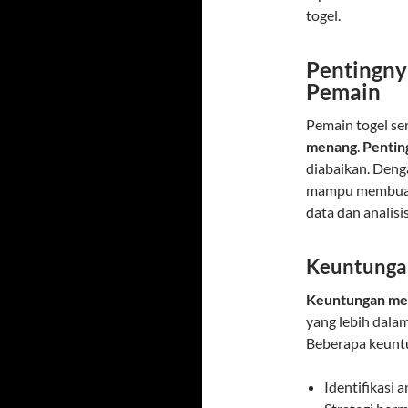
togel.
Pentingny
Pemain
Pemain togel ser
menang
.
Pentin
diabaikan. Den
mampu membuat 
data dan analisi
Keuntungan
Keuntungan men
yang lebih dala
Beberapa keuntu
Identifikasi 