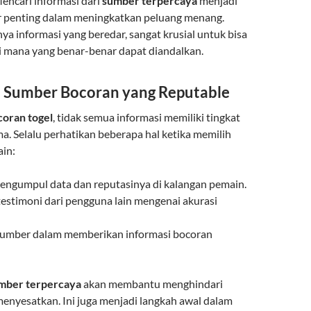
encari informasi dari
sumber terpercaya
menjadi
or penting dalam meningkatkan peluang menang.
a informasi yang beredar, sangat krusial untuk bisa
i mana yang benar-benar dapat diandalkan.
si Sumber Bocoran yang Reputable
coran togel
, tidak semua informasi memiliki tingkat
a. Selalu perhatikan beberapa hal ketika memilih
ain:
 pengumpul data dan reputasinya di kalangan pemain.
testimoni dari pengguna lain mengenai akurasi
 sumber dalam memberikan informasi bocoran
mber terpercaya
akan membantu menghindari
menyesatkan. Ini juga menjadi langkah awal dalam