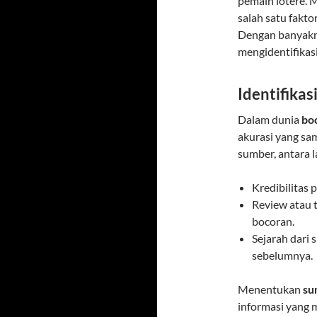
pemain lotere. M
salah satu fakt
Dengan banyakny
mengidentifikas
Identifika
Dalam dunia
bo
akurasi yang sam
sumber, antara l
Kredibilitas
Review atau 
bocoran.
Sejarah dari
sebelumnya.
Menentukan
su
informasi yang 