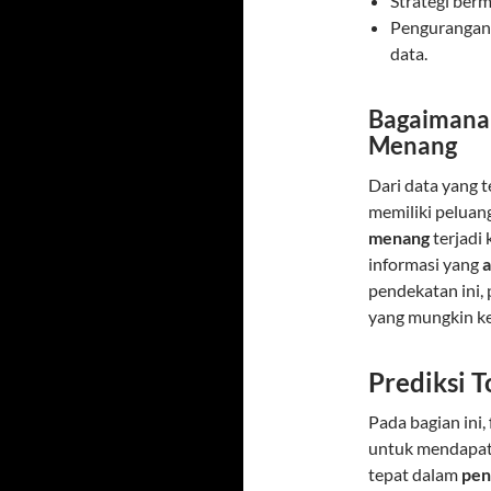
Strategi berm
Pengurangan 
data.
Bagaimana 
Menang
Dari data yang 
memiliki peluan
menang
terjadi
informasi yang
a
pendekatan ini, 
yang mungkin ke
Prediksi T
Pada bagian ini,
untuk mendapa
tepat dalam
pen