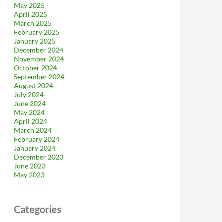
May 2025
April 2025
March 2025
February 2025
January 2025
December 2024
November 2024
October 2024
September 2024
August 2024
July 2024
June 2024
May 2024
April 2024
March 2024
February 2024
January 2024
December 2023
June 2023
May 2023
Categories