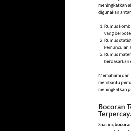
meningkatkan a
digunakan antara
Rumus kombi
yang berpoten
Rumus statis
kemunculan 
Rumus matem
berdasarkan 
Memahami dan
membantu pemai
meningkatkan p
Bocoran T
Terpercay
Saat ini,
bocoran