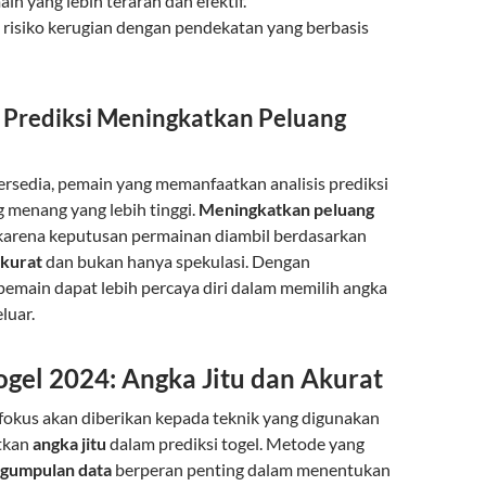
ain yang lebih terarah dan efektif.
risiko kerugian dengan pendekatan yang berbasis
Prediksi Meningkatkan Peluang
tersedia, pemain yang memanfaatkan analisis prediksi
g menang yang lebih tinggi.
Meningkatkan peluang
 karena keputusan permainan diambil berdasarkan
kurat
dan bukan hanya spekulasi. Dengan
pemain dapat lebih percaya diri dalam memilih angka
luar.
ogel 2024: Angka Jitu dan Akurat
 fokus akan diberikan kepada teknik yang digunakan
tkan
angka jitu
dalam prediksi togel. Metode yang
gumpulan data
berperan penting dalam menentukan