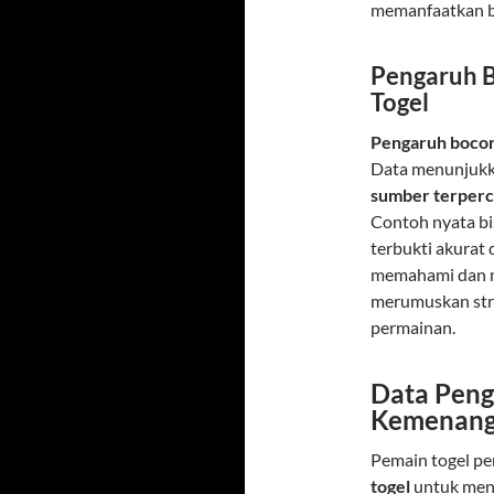
memanfaatkan bo
Pengaruh B
Togel
Pengaruh boco
Data menunjukk
sumber terper
Contoh nyata bis
terbukti akurat
memahami dan m
merumuskan stra
permainan.
Data Peng
Kemenan
Pemain togel p
togel
untuk men