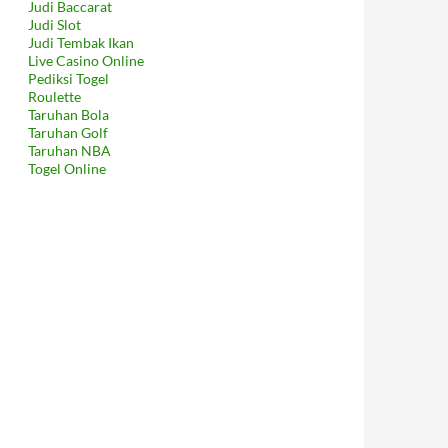
Judi Baccarat
Judi Slot
Judi Tembak Ikan
Live Casino Online
Pediksi Togel
Roulette
Taruhan Bola
Taruhan Golf
Taruhan NBA
Togel Online