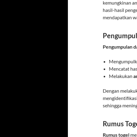
kemungkinan an
hasil-hasil peng
mendapatkan wa
Pengumpula
Pengumpulan d
Mengumpulkan
Mencatat hasi
Melakukan
a
Dengan melaku
mengidentifikas
sehingga menin
Rumus Toge
Rumus togel
mer