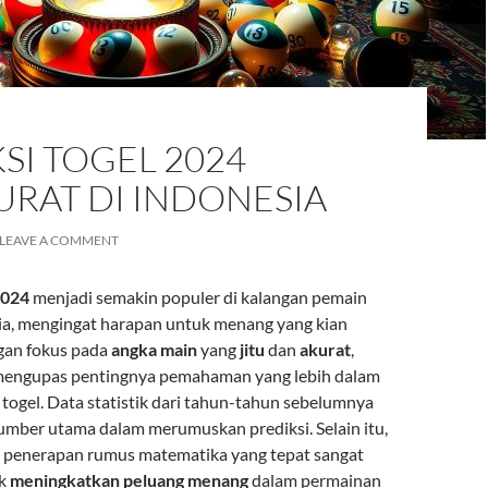
SI TOGEL 2024
URAT DI INDONESIA
LEAVE A COMMENT
2024
menjadi semakin populer di kalangan pemain
sia, mengingat harapan untuk menang yang kian
gan fokus pada
angka main
yang
jitu
dan
akurat
,
n mengupas pentingnya pemahaman yang lebih dalam
togel. Data statistik dari tahun-tahun sebelumnya
umber utama dalam merumuskan prediksi. Selain itu,
an penerapan rumus matematika yang tepat sangat
uk
meningkatkan peluang menang
dalam permainan