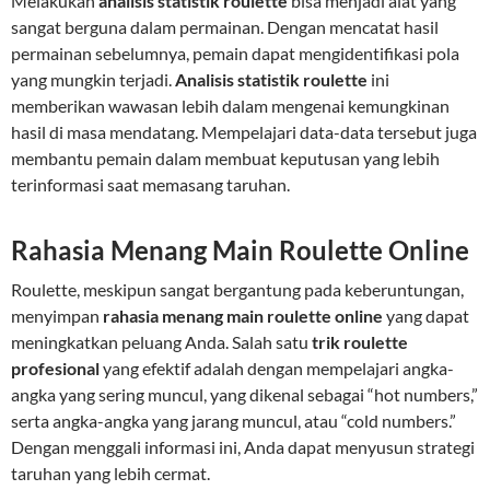
Melakukan
analisis statistik roulette
bisa menjadi alat yang
sangat berguna dalam permainan. Dengan mencatat hasil
permainan sebelumnya, pemain dapat mengidentifikasi pola
yang mungkin terjadi.
Analisis statistik roulette
ini
memberikan wawasan lebih dalam mengenai kemungkinan
hasil di masa mendatang. Mempelajari data-data tersebut juga
membantu pemain dalam membuat keputusan yang lebih
terinformasi saat memasang taruhan.
Rahasia Menang Main Roulette Online
Roulette, meskipun sangat bergantung pada keberuntungan,
menyimpan
rahasia menang main roulette online
yang dapat
meningkatkan peluang Anda. Salah satu
trik roulette
profesional
yang efektif adalah dengan mempelajari angka-
angka yang sering muncul, yang dikenal sebagai “hot numbers,”
serta angka-angka yang jarang muncul, atau “cold numbers.”
Dengan menggali informasi ini, Anda dapat menyusun strategi
taruhan yang lebih cermat.