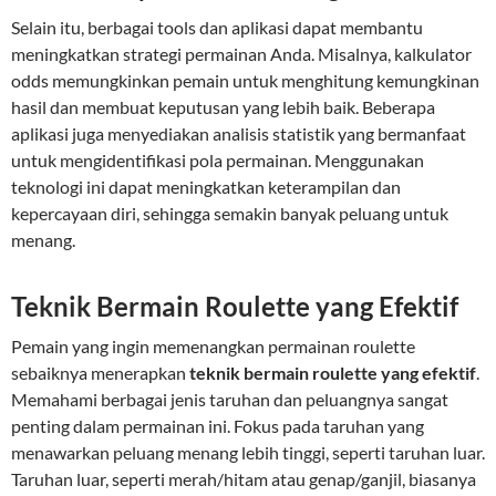
Selain itu, berbagai tools dan aplikasi dapat membantu
meningkatkan strategi permainan Anda. Misalnya, kalkulator
odds memungkinkan pemain untuk menghitung kemungkinan
hasil dan membuat keputusan yang lebih baik. Beberapa
aplikasi juga menyediakan analisis statistik yang bermanfaat
untuk mengidentifikasi pola permainan. Menggunakan
teknologi ini dapat meningkatkan keterampilan dan
kepercayaan diri, sehingga semakin banyak peluang untuk
menang.
Teknik Bermain Roulette yang Efektif
Pemain yang ingin memenangkan permainan roulette
sebaiknya menerapkan
teknik bermain roulette yang efektif
.
Memahami berbagai jenis taruhan dan peluangnya sangat
penting dalam permainan ini. Fokus pada taruhan yang
menawarkan peluang menang lebih tinggi, seperti taruhan luar.
Taruhan luar, seperti merah/hitam atau genap/ganjil, biasanya