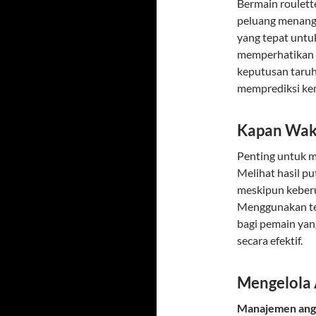
Bermain roulett
peluang menang.
yang tepat untu
memperhatikan 
keputusan taruh
memprediksi kem
Kapan Wakt
Penting untuk m
Melihat hasil 
meskipun keberu
Menggunakan te
bagi pemain ya
secara efektif.
Mengelola
Manajemen ang