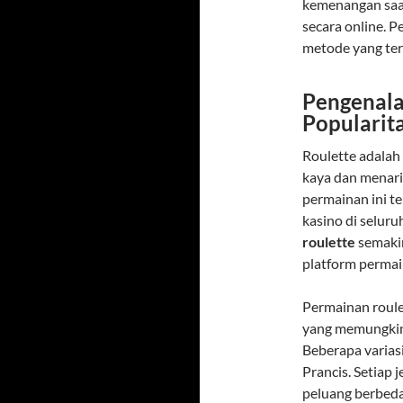
kemenangan saat
secara online. Pe
metode yang terb
Pengenala
Popularit
Roulette adalah
kaya dan menarik
permainan ini t
kasino di seluru
roulette
semakin
platform permai
Permainan roul
yang memungkink
Beberapa varias
Prancis. Setiap
peluang berbeda