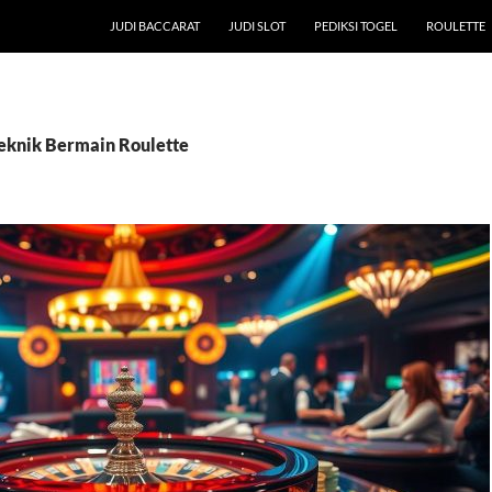
SKIP TO CONTENT
JUDI BACCARAT
JUDI SLOT
PEDIKSI TOGEL
ROULETTE
Teknik Bermain Roulette