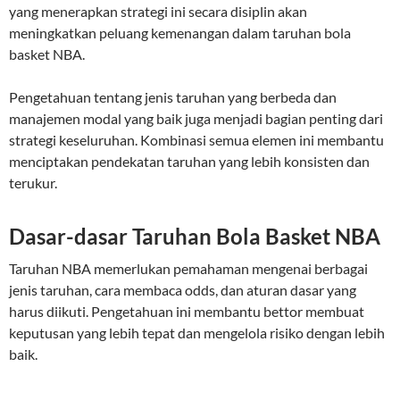
yang menerapkan strategi ini secara disiplin akan
meningkatkan peluang kemenangan dalam taruhan bola
basket NBA.
Pengetahuan tentang jenis taruhan yang berbeda dan
manajemen modal yang baik juga menjadi bagian penting dari
strategi keseluruhan. Kombinasi semua elemen ini membantu
menciptakan pendekatan taruhan yang lebih konsisten dan
terukur.
Dasar-dasar Taruhan Bola Basket NBA
Taruhan NBA memerlukan pemahaman mengenai berbagai
jenis taruhan, cara membaca odds, dan aturan dasar yang
harus diikuti. Pengetahuan ini membantu bettor membuat
keputusan yang lebih tepat dan mengelola risiko dengan lebih
baik.