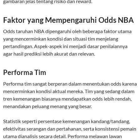
gambaran jelas tentang risiko dan reward.
Faktor yang Mempengaruhi Odds NBA
Odds taruhan NBA dipengaruhi oleh beberapa faktor utama
yang mencerminkan kondisi dan situasi tim menjelang
pertandingan. Aspek-aspek ini menjadi dasar penilaiannya
agar hasil prediksi lebih akurat dan relevan.
Performa Tim
Performa tim sangat berperan dalam menentukan odds karena
mencerminkan kondisi aktual mereka. Tim yang sedang dalam
tren kemenangan biasanya mendapatkan odds lebih rendah,
menandakan peluang menang yang besar.
Statistik seperti persentase kemenangan kandang/tandang,
efektivitas serangan dan pertahanan, serta konsistensi pemain
utama dianalisis secara detail. Performa melawan lawan