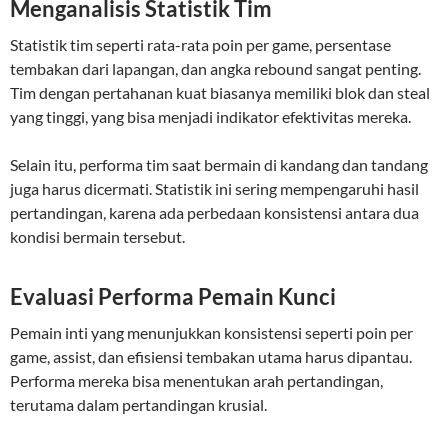
Menganalisis Statistik Tim
Statistik tim seperti rata-rata poin per game, persentase
tembakan dari lapangan, dan angka rebound sangat penting.
Tim dengan pertahanan kuat biasanya memiliki blok dan steal
yang tinggi, yang bisa menjadi indikator efektivitas mereka.
Selain itu, performa tim saat bermain di kandang dan tandang
juga harus dicermati. Statistik ini sering mempengaruhi hasil
pertandingan, karena ada perbedaan konsistensi antara dua
kondisi bermain tersebut.
Evaluasi Performa Pemain Kunci
Pemain inti yang menunjukkan konsistensi seperti poin per
game, assist, dan efisiensi tembakan utama harus dipantau.
Performa mereka bisa menentukan arah pertandingan,
terutama dalam pertandingan krusial.