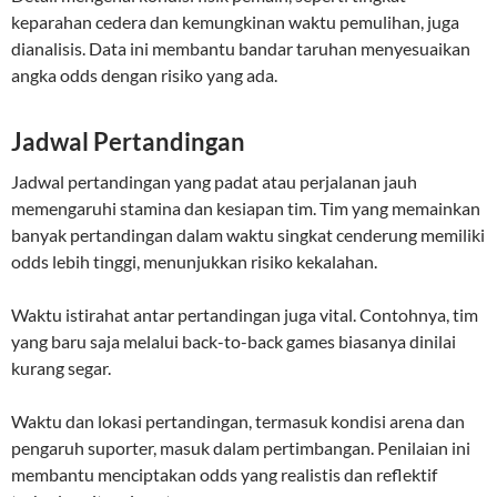
keparahan cedera dan kemungkinan waktu pemulihan, juga
dianalisis. Data ini membantu bandar taruhan menyesuaikan
angka odds dengan risiko yang ada.
Jadwal Pertandingan
Jadwal pertandingan yang padat atau perjalanan jauh
memengaruhi stamina dan kesiapan tim. Tim yang memainkan
banyak pertandingan dalam waktu singkat cenderung memiliki
odds lebih tinggi, menunjukkan risiko kekalahan.
Waktu istirahat antar pertandingan juga vital. Contohnya, tim
yang baru saja melalui back-to-back games biasanya dinilai
kurang segar.
Waktu dan lokasi pertandingan, termasuk kondisi arena dan
pengaruh suporter, masuk dalam pertimbangan. Penilaian ini
membantu menciptakan odds yang realistis dan reflektif