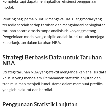
kompleks tapi dapat meningkatkan efisiensi penggunaan
modal.
Penting bagi pemain untuk mengevaluasi ulang modal yang
tersedia setelah setiap taruhan dan menghindari peningkatan
taruhan secara drastis tanpa analisis risiko yang matang.
Pengelolaan modal yang disiplin adalah kunci untuk menjaga
keberlanjutan dalam taruhan NBA.
Strategi Berbasis Data untuk Taruhan
NBA
Strategi taruhan NBA yang efektif mengandalkan analisis data
khusus yang mendalam. Pemahaman statistik lanjutan dan
tren musiman menjadi kunci utama dalam membuat prediksi
yang lebih akurat dan bernilai.
Penggunaan Statistik Lanjutan