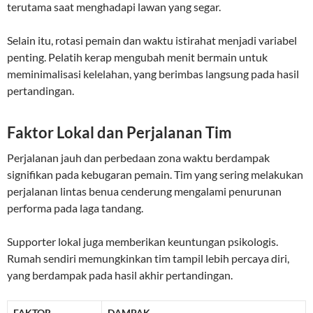
terutama saat menghadapi lawan yang segar.
Selain itu, rotasi pemain dan waktu istirahat menjadi variabel
penting. Pelatih kerap mengubah menit bermain untuk
meminimalisasi kelelahan, yang berimbas langsung pada hasil
pertandingan.
Faktor Lokal dan Perjalanan Tim
Perjalanan jauh dan perbedaan zona waktu berdampak
signifikan pada kebugaran pemain. Tim yang sering melakukan
perjalanan lintas benua cenderung mengalami penurunan
performa pada laga tandang.
Supporter lokal juga memberikan keuntungan psikologis.
Rumah sendiri memungkinkan tim tampil lebih percaya diri,
yang berdampak pada hasil akhir pertandingan.
FAKTOR
DAMPAK