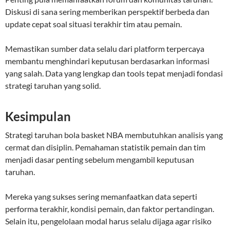
Diskusi di sana sering memberikan perspektif berbeda dan
update cepat soal situasi terakhir tim atau pemain.
Memastikan sumber data selalu dari platform terpercaya
membantu menghindari keputusan berdasarkan informasi
yang salah. Data yang lengkap dan tools tepat menjadi fondasi
strategi taruhan yang solid.
Kesimpulan
Strategi taruhan bola basket NBA membutuhkan analisis yang
cermat dan disiplin. Pemahaman statistik pemain dan tim
menjadi dasar penting sebelum mengambil keputusan
taruhan.
Mereka yang sukses sering memanfaatkan data seperti
performa terakhir, kondisi pemain, dan faktor pertandingan.
Selain itu, pengelolaan modal harus selalu dijaga agar risiko