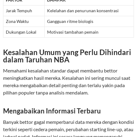
Jarak Tempuh
Kelelahan dan penurunan konsentrasi
Zona Waktu
Gangguan ritme biologis
Dukungan Lokal
Motivasi tambahan pemain
Kesalahan Umum yang Perlu Dihindari
dalam Taruhan NBA
Memahami kesalahan standar dapat membantu bettor
meningkatkan hasil mereka. Kesalahan ini sering muncul saat
mereka mengabaikan detail penting dan terlalu yakin pada
pilihan populer tanpa analisis mendalam.
Mengabaikan Informasi Terbaru
Banyak bettor gagal memperbarui data mereka dengan kondisi
terkini seperti cedera pemain, perubahan starting line-up, atau
jadwal padat. Informasi ini secara langsung memengaruhi