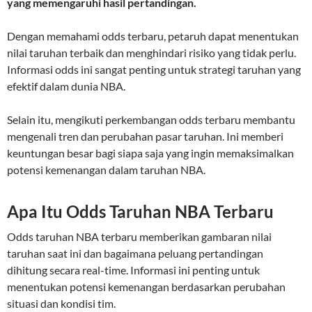
yang memengaruhi hasil pertandingan.
Dengan memahami odds terbaru, petaruh dapat menentukan
nilai taruhan terbaik dan menghindari risiko yang tidak perlu.
Informasi odds ini sangat penting untuk strategi taruhan yang
efektif dalam dunia NBA.
Selain itu, mengikuti perkembangan odds terbaru membantu
mengenali tren dan perubahan pasar taruhan. Ini memberi
keuntungan besar bagi siapa saja yang ingin memaksimalkan
potensi kemenangan dalam taruhan NBA.
Apa Itu Odds Taruhan NBA Terbaru
Odds taruhan NBA terbaru memberikan gambaran nilai
taruhan saat ini dan bagaimana peluang pertandingan
dihitung secara real-time. Informasi ini penting untuk
menentukan potensi kemenangan berdasarkan perubahan
situasi dan kondisi tim.