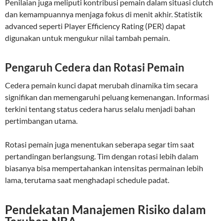
Penilaian juga meliputi kontribusi pemain dalam situasi clutch
dan kemampuannya menjaga fokus di menit akhir. Statistik
advanced seperti Player Efficiency Rating (PER) dapat
digunakan untuk mengukur nilai tambah pemain.
Pengaruh Cedera dan Rotasi Pemain
Cedera pemain kunci dapat merubah dinamika tim secara
signifikan dan memengaruhi peluang kemenangan. Informasi
terkini tentang status cedera harus selalu menjadi bahan
pertimbangan utama.
Rotasi pemain juga menentukan seberapa segar tim saat
pertandingan berlangsung. Tim dengan rotasi lebih dalam
biasanya bisa mempertahankan intensitas permainan lebih
lama, terutama saat menghadapi schedule padat.
Pendekatan Manajemen Risiko dalam