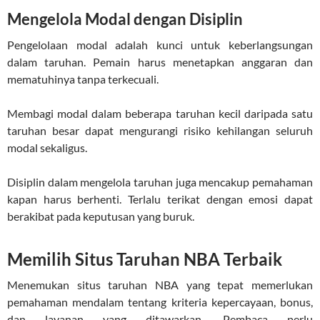
Mengelola Modal dengan Disiplin
Pengelolaan modal adalah kunci untuk keberlangsungan
dalam taruhan. Pemain harus menetapkan anggaran dan
mematuhinya tanpa terkecuali.
Membagi modal dalam beberapa taruhan kecil daripada satu
taruhan besar dapat mengurangi risiko kehilangan seluruh
modal sekaligus.
Disiplin dalam mengelola taruhan juga mencakup pemahaman
kapan harus berhenti. Terlalu terikat dengan emosi dapat
berakibat pada keputusan yang buruk.
Memilih Situs Taruhan NBA Terbaik
Menemukan situs taruhan NBA yang tepat memerlukan
pemahaman mendalam tentang kriteria kepercayaan, bonus,
dan layanan yang ditawarkan. Pembaca perlu