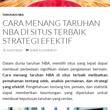
TARUHAN NBA
CARA MENANG TARUHAN
NBA DI SITUS TERBAIK
STRATEGI EFEKTIF
26/07/2025
LEAVE A COMMENT
Dalam dunia taruhan NBA, memilih situs yang tepat dapat
membuat perbedaan signifikan dalam pengalaman bermain.
Cara menang taruhan NBA di situs terbaik melibatkan
pemahaman tentang odds, analisis permainan, dan strategi
yang efektif.
Pengetahuan tentang tim, pemain, dan statistik
dapat memberikan keuntungan yang diperlukan untuk
membuat keputusan taruhan yang cerdas.