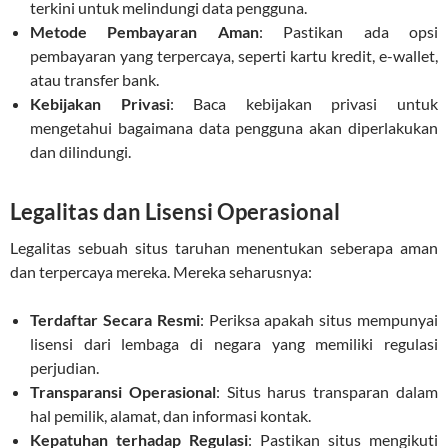
terkini untuk melindungi data pengguna.
Metode Pembayaran Aman
: Pastikan ada opsi
pembayaran yang terpercaya, seperti kartu kredit, e-wallet,
atau transfer bank.
Kebijakan Privasi
: Baca kebijakan privasi untuk
mengetahui bagaimana data pengguna akan diperlakukan
dan dilindungi.
Legalitas dan Lisensi Operasional
Legalitas sebuah situs taruhan menentukan seberapa aman
dan terpercaya mereka. Mereka seharusnya:
Terdaftar Secara Resmi
: Periksa apakah situs mempunyai
lisensi dari lembaga di negara yang memiliki regulasi
perjudian.
Transparansi Operasional
: Situs harus transparan dalam
hal pemilik, alamat, dan informasi kontak.
Kepatuhan terhadap Regulasi
: Pastikan situs mengikuti