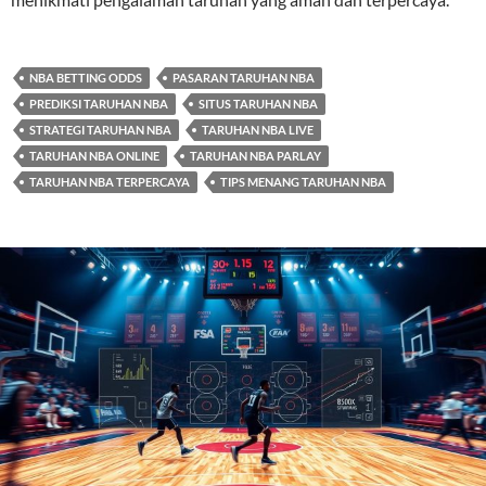
NBA BETTING ODDS
PASARAN TARUHAN NBA
PREDIKSI TARUHAN NBA
SITUS TARUHAN NBA
STRATEGI TARUHAN NBA
TARUHAN NBA LIVE
TARUHAN NBA ONLINE
TARUHAN NBA PARLAY
TARUHAN NBA TERPERCAYA
TIPS MENANG TARUHAN NBA