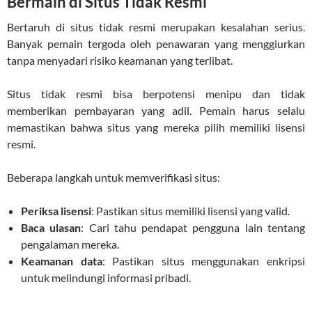
Bermain di Situs Tidak Resmi
Bertaruh di situs tidak resmi merupakan kesalahan serius.
Banyak pemain tergoda oleh penawaran yang menggiurkan
tanpa menyadari risiko keamanan yang terlibat.
Situs tidak resmi bisa berpotensi menipu dan tidak
memberikan pembayaran yang adil. Pemain harus selalu
memastikan bahwa situs yang mereka pilih memiliki lisensi
resmi.
Beberapa langkah untuk memverifikasi situs:
Periksa lisensi
: Pastikan situs memiliki lisensi yang valid.
Baca ulasan
: Cari tahu pendapat pengguna lain tentang
pengalaman mereka.
Keamanan data
: Pastikan situs menggunakan enkripsi
untuk melindungi informasi pribadi.