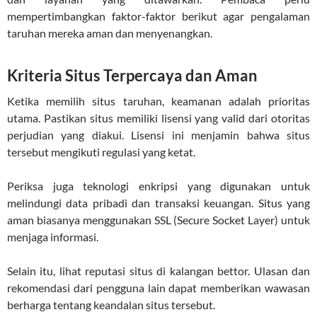
mempertimbangkan faktor-faktor berikut agar pengalaman
taruhan mereka aman dan menyenangkan.
Kriteria Situs Terpercaya dan Aman
Ketika memilih situs taruhan, keamanan adalah prioritas
utama. Pastikan situs memiliki lisensi yang valid dari otoritas
perjudian yang diakui. Lisensi ini menjamin bahwa situs
tersebut mengikuti regulasi yang ketat.
Periksa juga teknologi enkripsi yang digunakan untuk
melindungi data pribadi dan transaksi keuangan. Situs yang
aman biasanya menggunakan SSL (Secure Socket Layer) untuk
menjaga informasi.
Selain itu, lihat reputasi situs di kalangan bettor. Ulasan dan
rekomendasi dari pengguna lain dapat memberikan wawasan
berharga tentang keandalan situs tersebut.