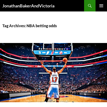
Search
JonathanBakerAndVictoria
SKIP
PRIMAR
TO
MENU
CONTENT
Tag Archives: NBA betting odds