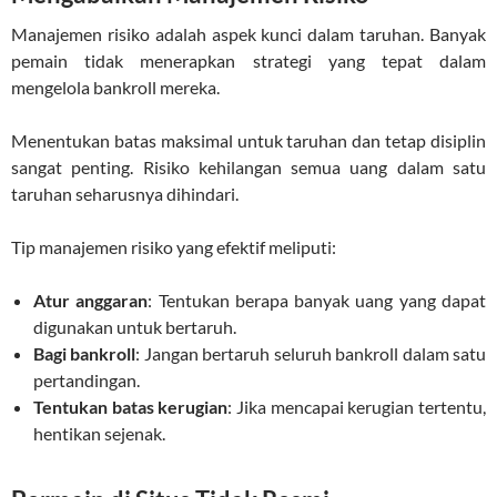
Manajemen risiko adalah aspek kunci dalam taruhan. Banyak
pemain tidak menerapkan strategi yang tepat dalam
mengelola bankroll mereka.
Menentukan batas maksimal untuk taruhan dan tetap disiplin
sangat penting. Risiko kehilangan semua uang dalam satu
taruhan seharusnya dihindari.
Tip manajemen risiko yang efektif meliputi:
Atur anggaran
: Tentukan berapa banyak uang yang dapat
digunakan untuk bertaruh.
Bagi bankroll
: Jangan bertaruh seluruh bankroll dalam satu
pertandingan.
Tentukan batas kerugian
: Jika mencapai kerugian tertentu,
hentikan sejenak.