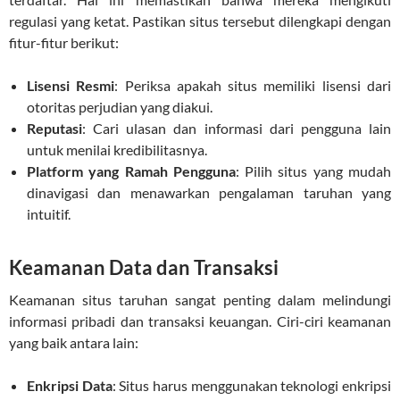
regulasi yang ketat. Pastikan situs tersebut dilengkapi dengan
fitur-fitur berikut:
Lisensi Resmi
: Periksa apakah situs memiliki lisensi dari
otoritas perjudian yang diakui.
Reputasi
: Cari ulasan dan informasi dari pengguna lain
untuk menilai kredibilitasnya.
Platform yang Ramah Pengguna
: Pilih situs yang mudah
dinavigasi dan menawarkan pengalaman taruhan yang
intuitif.
Keamanan Data dan Transaksi
Keamanan situs taruhan sangat penting dalam melindungi
informasi pribadi dan transaksi keuangan. Ciri-ciri keamanan
yang baik antara lain:
Enkripsi Data
: Situs harus menggunakan teknologi enkripsi