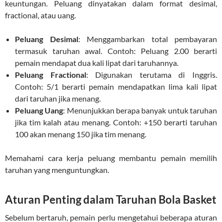
keuntungan. Peluang dinyatakan dalam format desimal,
fractional, atau uang.
Peluang Desimal
: Menggambarkan total pembayaran
termasuk taruhan awal. Contoh: Peluang 2.00 berarti
pemain mendapat dua kali lipat dari taruhannya.
Peluang Fractional
: Digunakan terutama di Inggris.
Contoh: 5/1 berarti pemain mendapatkan lima kali lipat
dari taruhan jika menang.
Peluang Uang
: Menunjukkan berapa banyak untuk taruhan
jika tim kalah atau menang. Contoh: +150 berarti taruhan
100 akan menang 150 jika tim menang.
Memahami cara kerja peluang membantu pemain memilih
taruhan yang menguntungkan.
Aturan Penting dalam Taruhan Bola Basket
Sebelum bertaruh, pemain perlu mengetahui beberapa aturan