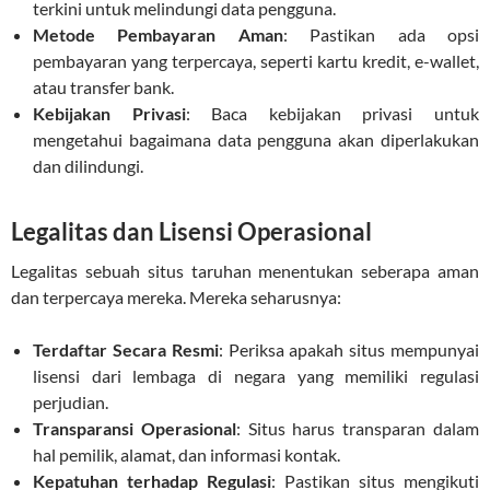
terkini untuk melindungi data pengguna.
Metode Pembayaran Aman
: Pastikan ada opsi
pembayaran yang terpercaya, seperti kartu kredit, e-wallet,
atau transfer bank.
Kebijakan Privasi
: Baca kebijakan privasi untuk
mengetahui bagaimana data pengguna akan diperlakukan
dan dilindungi.
Legalitas dan Lisensi Operasional
Legalitas sebuah situs taruhan menentukan seberapa aman
dan terpercaya mereka. Mereka seharusnya:
Terdaftar Secara Resmi
: Periksa apakah situs mempunyai
lisensi dari lembaga di negara yang memiliki regulasi
perjudian.
Transparansi Operasional
: Situs harus transparan dalam
hal pemilik, alamat, dan informasi kontak.
Kepatuhan terhadap Regulasi
: Pastikan situs mengikuti