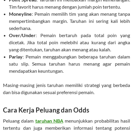
Tim favorit harus menang dengan jumlah poin tertentu.
Moneyline
: Pemain memilih tim yang akan menang tanpa
mempertimbangkan margin. Taruhan ini sering kali lebih
sederhana.
Over/Under
: Pemain bertaruh pada total poin yang
dicetak. Jika total poin melebihi atau kurang dari angka
yang ditentukan, taruhan akan menang atau kalah.
Parlay
: Pemain menggabungkan beberapa taruhan dalam
satu slip. Semua taruhan harus menang agar pemain
mendapatkan keuntungan.
Masing-masing jenis taruhan memiliki strategi yang berbeda
dan bisa digunakan sesuai preferensi pemain.
Cara Kerja Peluang dan Odds
Peluang dalam
taruhan NBA
menunjukkan probabilitas hasil
tertentu dan juga memberikan informasi tentang potensi