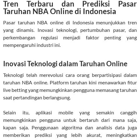
Tren Terbaru dan Prediksi Pasar
Taruhan NBA Online di Indonesia
Pasar taruhan NBA online di Indonesia menunjukkan tren
yang dinamis. Inovasi teknologi, pertumbuhan pasar, dan
perkembangan regulasi menjadi faktor penting yang
mempengaruhi industri ini.
Inovasi Teknologi dalam Taruhan Online
Teknologi telah merevolusi cara orang berpartisipasi dalam
taruhan NBA online. Platform taruhan kini menawarkan fitur
live betting yang memungkinkan pengguna memasang taruhan
saat pertandingan berlangsung.
Selain itu, aplikasi mobile yang semakin canggih
memungkinkan pengguna untuk bertaruh dari mana saja,
kapan saja. Penggunaan algoritma dan analisis data juga
memberikan prediksi yang lebih akurat, meningkatkan