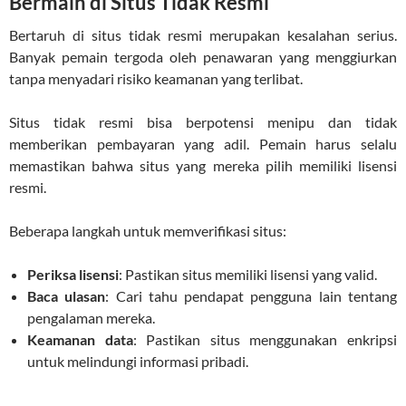
Bermain di Situs Tidak Resmi
Bertaruh di situs tidak resmi merupakan kesalahan serius.
Banyak pemain tergoda oleh penawaran yang menggiurkan
tanpa menyadari risiko keamanan yang terlibat.
Situs tidak resmi bisa berpotensi menipu dan tidak
memberikan pembayaran yang adil. Pemain harus selalu
memastikan bahwa situs yang mereka pilih memiliki lisensi
resmi.
Beberapa langkah untuk memverifikasi situs:
Periksa lisensi
: Pastikan situs memiliki lisensi yang valid.
Baca ulasan
: Cari tahu pendapat pengguna lain tentang
pengalaman mereka.
Keamanan data
: Pastikan situs menggunakan enkripsi
untuk melindungi informasi pribadi.