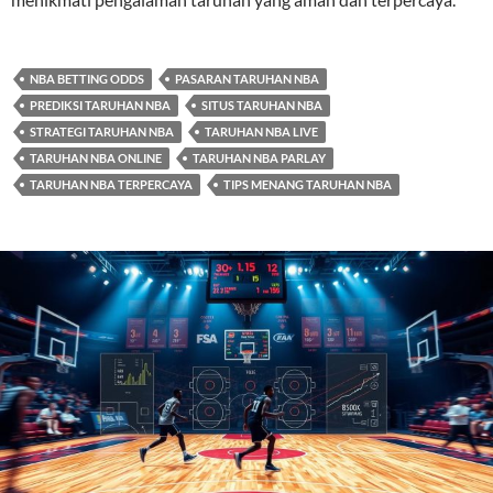
NBA BETTING ODDS
PASARAN TARUHAN NBA
PREDIKSI TARUHAN NBA
SITUS TARUHAN NBA
STRATEGI TARUHAN NBA
TARUHAN NBA LIVE
TARUHAN NBA ONLINE
TARUHAN NBA PARLAY
TARUHAN NBA TERPERCAYA
TIPS MENANG TARUHAN NBA