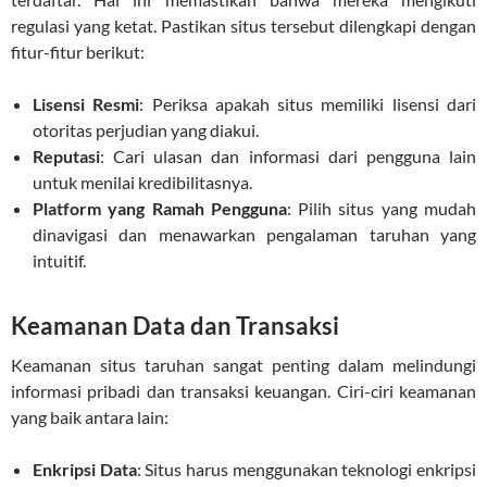
regulasi yang ketat. Pastikan situs tersebut dilengkapi dengan
fitur-fitur berikut:
Lisensi Resmi
: Periksa apakah situs memiliki lisensi dari
otoritas perjudian yang diakui.
Reputasi
: Cari ulasan dan informasi dari pengguna lain
untuk menilai kredibilitasnya.
Platform yang Ramah Pengguna
: Pilih situs yang mudah
dinavigasi dan menawarkan pengalaman taruhan yang
intuitif.
Keamanan Data dan Transaksi
Keamanan situs taruhan sangat penting dalam melindungi
informasi pribadi dan transaksi keuangan. Ciri-ciri keamanan
yang baik antara lain:
Enkripsi Data
: Situs harus menggunakan teknologi enkripsi