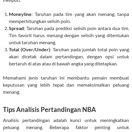
Moneyline
: Taruhan pada tim yang akan menang, tanpa
memperhitungkan selisih poin.
Spread
: Taruhan pada prediksi selisih poin antara dua tim.
Tim favorit harus menang dengan selisih yang ditentukan
untuk taruhan menang.
Total (Over/Under)
: Taruhan pada jumlah total poin yang
akan dicetak dalam pertandingan, dengan opsi untuk
bertaruh di atas atau di bawah angka yang ditetapkan.
Memahami jenis taruhan ini membantu pemain membuat
keputusan yang lebih tepat dan memaksimalkan peluang
menang.
Tips Analisis Pertandingan NBA
Analisis pertandingan adalah kunci untuk meningkatkan
peluang menang. Beberapa faktor penting untuk