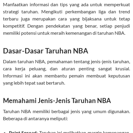
Manfaatkan informasi dan tips yang ada untuk memperkuat
strategi taruhan. Mengikuti perkembangan liga dan trend
terbaru juga merupakan cara yang bijaksana untuk tetap
kompetitif. Dengan pendekatan yang benar, setiap penjudi
memiliki potensi untuk meraih kemenangan di taruhan NBA.
Dasar-Dasar Taruhan NBA
Dalam taruhan NBA, pemahaman tentang jenis-jenis taruhan,
cara kerja peluang, dan aturan penting sangat krusial.
Informasi ini akan membantu pemain membuat keputusan
yang lebih tepat saat bertaruh.
Memahami Jenis-Jenis Taruhan NBA
Taruhan NBA memiliki berbagai jenis yang umum digunakan.
Beberapa di antaranya meliputi:
Point Spread
: Taruhan ini melibatkan margin kemenangan.