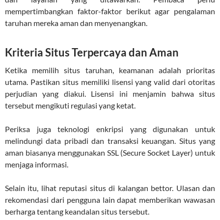
mempertimbangkan faktor-faktor berikut agar pengalaman
taruhan mereka aman dan menyenangkan.
Kriteria Situs Terpercaya dan Aman
Ketika memilih situs taruhan, keamanan adalah prioritas
utama. Pastikan situs memiliki lisensi yang valid dari otoritas
perjudian yang diakui. Lisensi ini menjamin bahwa situs
tersebut mengikuti regulasi yang ketat.
Periksa juga teknologi enkripsi yang digunakan untuk
melindungi data pribadi dan transaksi keuangan. Situs yang
aman biasanya menggunakan SSL (Secure Socket Layer) untuk
menjaga informasi.
Selain itu, lihat reputasi situs di kalangan bettor. Ulasan dan
rekomendasi dari pengguna lain dapat memberikan wawasan
berharga tentang keandalan situs tersebut.