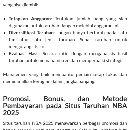
yang bisa diambil:
Tetapkan Anggaran
: Tentukan jumlah uang yang siap
digunakan untuk taruhan. Jangan melebihi anggaran ini.
Diversifikasi Taruhan
: Jangan hanya bertaruh pada satu
tim atau satu jenis taruhan. Sebar taruhan untuk
mengurangi risiko.
Evaluasi Hasil
: Secara rutin dengan menganalisis hasil
taruhan untuk memahami tren dan memperbaiki strategi.
Manajemen yang baik membantu pemain tetap fokus dan
meminimalkan kerugian dalam jangka panjang.
Promosi, Bonus, dan Metode
Pembayaran pada Situs Taruhan NBA
2025
Situs taruhan NBA 2025 menawarkan berbagai promosi dan
bonus menarik bagi para pengguna. Selain itu, penting juga