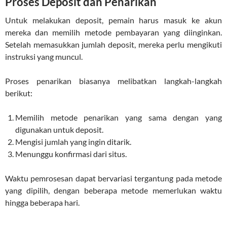
Proses Deposit dan Penarikan
Untuk melakukan deposit, pemain harus masuk ke akun
mereka dan memilih metode pembayaran yang diinginkan.
Setelah memasukkan jumlah deposit, mereka perlu mengikuti
instruksi yang muncul.
Proses penarikan biasanya melibatkan langkah-langkah
berikut:
Memilih metode penarikan yang sama dengan yang
digunakan untuk deposit.
Mengisi jumlah yang ingin ditarik.
Menunggu konfirmasi dari situs.
Waktu pemrosesan dapat bervariasi tergantung pada metode
yang dipilih, dengan beberapa metode memerlukan waktu
hingga beberapa hari.