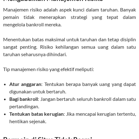
Manajemen risiko adalah aspek kunci dalam taruhan. Banyak
pemain tidak menerapkan strategi yang tepat dalam
mengelola bankroll mereka.
Menentukan batas maksimal untuk taruhan dan tetap disiplin
sangat penting. Risiko kehilangan semua uang dalam satu
taruhan seharusnya dihindari.
Tip manajemen risiko yang efektif meliputi:
Atur anggaran
: Tentukan berapa banyak uang yang dapat
digunakan untuk bertaruh.
Bagi bankroll
: Jangan bertaruh seluruh bankroll dalam satu
pertandingan.
Tentukan batas kerugian
: Jika mencapai kerugian tertentu,
hentikan sejenak.