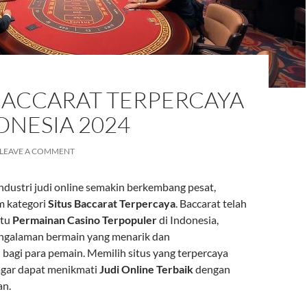
 BACCARAT TERPERCAYA
ONESIA 2024
LEAVE A COMMENT
ndustri judi online semakin berkembang pesat,
m kategori
Situs Baccarat Terpercaya
. Baccarat telah
atu
Permainan Casino Terpopuler
di Indonesia,
galaman bermain yang menarik dan
agi para pemain. Memilih situs yang terpercaya
agar dapat menikmati
Judi Online Terbaik
dengan
n.