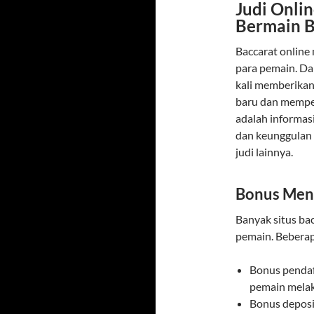
Judi Onli
Bermain B
Baccarat online
para pemain. Da
kali memberikan
baru dan memper
adalah informas
dan keunggulan
judi lainnya.
Bonus Mena
Banyak situs ba
pemain. Beberap
Bonus pendaf
pemain melak
Bonus deposi