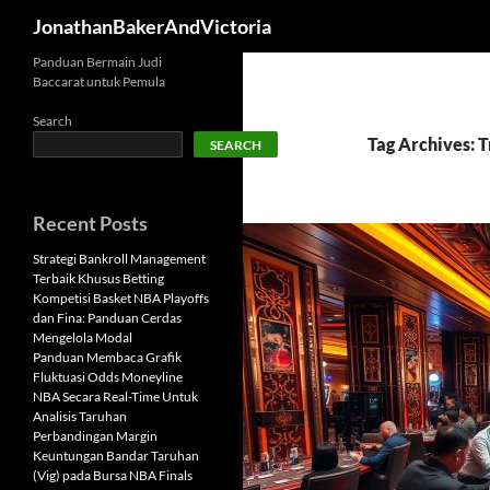
Search
JonathanBakerAndVictoria
Panduan Bermain Judi
Baccarat untuk Pemula
Search
Tag Archives: 
SEARCH
Recent Posts
Strategi Bankroll Management
Terbaik Khusus Betting
Kompetisi Basket NBA Playoffs
dan Fina: Panduan Cerdas
Mengelola Modal
Panduan Membaca Grafik
Fluktuasi Odds Moneyline
NBA Secara Real-Time Untuk
Analisis Taruhan
Perbandingan Margin
Keuntungan Bandar Taruhan
(Vig) pada Bursa NBA Finals