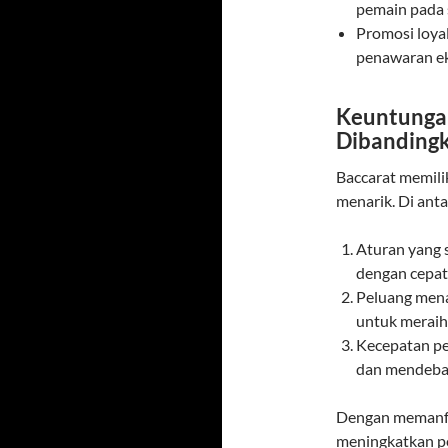
pemain pada 
Promosi loya
penawaran ek
Keuntungan
Dibandingk
Baccarat memili
menarik. Di ant
Aturan yang 
dengan cepa
Peluang mena
untuk merai
Kecepatan pe
dan mendeba
Dengan memanfaa
meningkatkan p