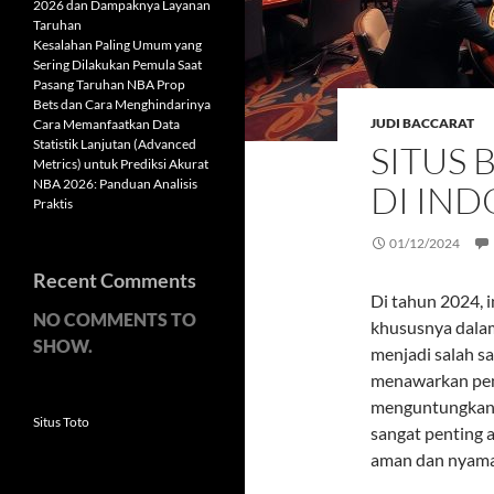
2026 dan Dampaknya Layanan
Taruhan
Kesalahan Paling Umum yang
Sering Dilakukan Pemula Saat
Pasang Taruhan NBA Prop
Bets dan Cara Menghindarinya
JUDI BACCARAT
Cara Memanfaatkan Data
Statistik Lanjutan (Advanced
SITUS
Metrics) untuk Prediksi Akurat
NBA 2026: Panduan Analisis
DI IND
Praktis
01/12/2024
Recent Comments
Di tahun 2024, i
NO COMMENTS TO
khususnya dala
SHOW.
menjadi salah s
menawarkan pen
menguntungkan b
Situs Toto
sangat penting 
aman dan nyama