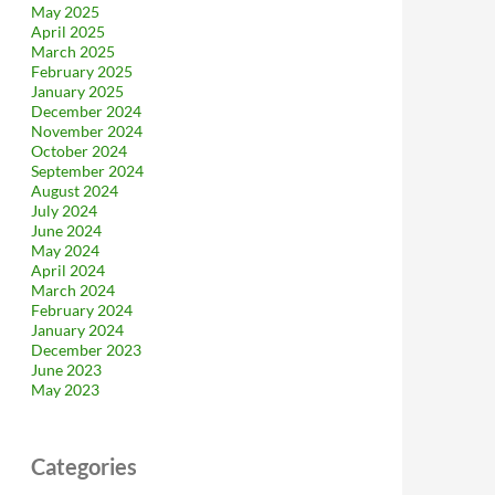
May 2025
April 2025
March 2025
February 2025
January 2025
December 2024
November 2024
October 2024
September 2024
August 2024
July 2024
June 2024
May 2024
April 2024
March 2024
February 2024
January 2024
December 2023
June 2023
May 2023
Categories