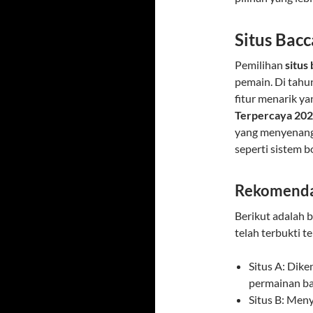
Situs Bacc
Pemilihan
situs
pemain. Di tahu
fitur menarik ya
Terpercaya 20
yang menyenangk
seperti sistem 
Rekomendas
Berikut adalah 
telah terbukti t
Situs A: Dik
permainan bac
Situs B: Men