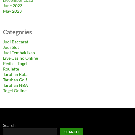
December 2023
June 2023
May 2023
Categories
Judi Baccarat
Judi Slot
Judi Tembak Ikan
Live Casino Online
Pediksi Togel
Roulette
Taruhan Bola
Taruhan Golf
Taruhan NBA
Togel Online
Search
SEARCH