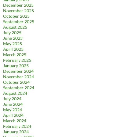
December 2025
November 2025
October 2025
September 2025
August 2025
July 2025
June 2025
May 2025
April 2025
March 2025
February 2025
January 2025
December 2024
November 2024
October 2024
September 2024
August 2024
July 2024
June 2024
May 2024
April 2024
March 2024
February 2024
January 2024