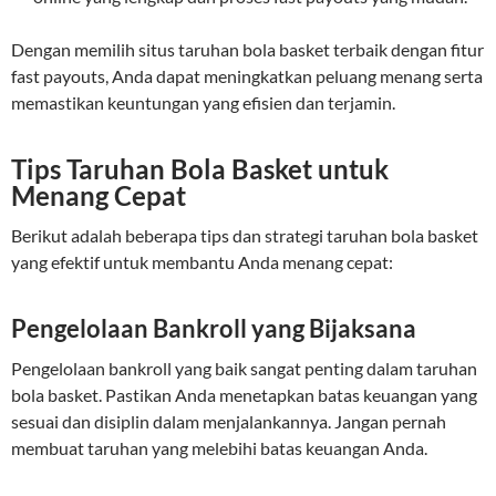
Dengan memilih situs taruhan bola basket terbaik dengan fitur
fast payouts, Anda dapat meningkatkan peluang menang serta
memastikan keuntungan yang efisien dan terjamin.
Tips Taruhan Bola Basket untuk
Menang Cepat
Berikut adalah beberapa tips dan strategi taruhan bola basket
yang efektif untuk membantu Anda menang cepat:
Pengelolaan Bankroll yang Bijaksana
Pengelolaan bankroll yang baik sangat penting dalam taruhan
bola basket. Pastikan Anda menetapkan batas keuangan yang
sesuai dan disiplin dalam menjalankannya. Jangan pernah
membuat taruhan yang melebihi batas keuangan Anda.