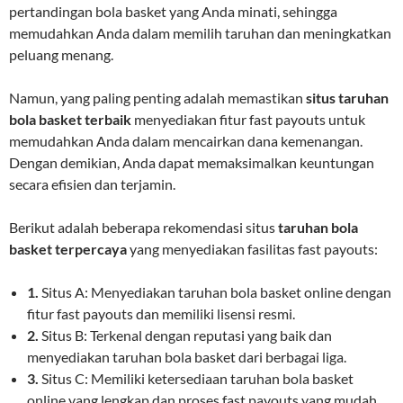
pertandingan bola basket yang Anda minati, sehingga
memudahkan Anda dalam memilih taruhan dan meningkatkan
peluang menang.
Namun, yang paling penting adalah memastikan
situs taruhan
bola basket terbaik
menyediakan fitur fast payouts untuk
memudahkan Anda dalam mencairkan dana kemenangan.
Dengan demikian, Anda dapat memaksimalkan keuntungan
secara efisien dan terjamin.
Berikut adalah beberapa rekomendasi situs
taruhan bola
basket terpercaya
yang menyediakan fasilitas fast payouts:
1.
Situs A: Menyediakan taruhan bola basket online dengan
fitur fast payouts dan memiliki lisensi resmi.
2.
Situs B: Terkenal dengan reputasi yang baik dan
menyediakan taruhan bola basket dari berbagai liga.
3.
Situs C: Memiliki ketersediaan taruhan bola basket
online yang lengkap dan proses fast payouts yang mudah.