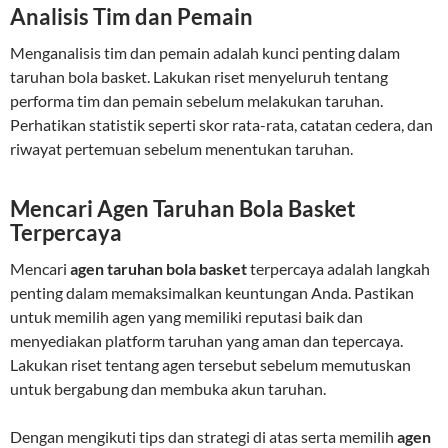
Analisis Tim dan Pemain
Menganalisis tim dan pemain adalah kunci penting dalam
taruhan bola basket. Lakukan riset menyeluruh tentang
performa tim dan pemain sebelum melakukan taruhan.
Perhatikan statistik seperti skor rata-rata, catatan cedera, dan
riwayat pertemuan sebelum menentukan taruhan.
Mencari Agen Taruhan Bola Basket
Terpercaya
Mencari
agen taruhan bola basket
terpercaya adalah langkah
penting dalam memaksimalkan keuntungan Anda. Pastikan
untuk memilih agen yang memiliki reputasi baik dan
menyediakan platform taruhan yang aman dan tepercaya.
Lakukan riset tentang agen tersebut sebelum memutuskan
untuk bergabung dan membuka akun taruhan.
Dengan mengikuti tips dan strategi di atas serta memilih
agen