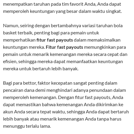
menempatkan taruhan pada tim favorit Anda, Anda dapat
memperoleh keuntungan yang besar dalam waktu singkat.
Namun, seiring dengan bertambahnya variasi taruhan bola
basket terbaik, penting bagi para pemain untuk
memperhatikan
fitur fast payouts
dalam memaksimalkan
keuntungan mereka.
Fitur fast payouts
memungkinkan para
pemain untuk menarik kemenangan mereka secara cepat dan
efisien, sehingga mereka dapat memanfaatkan keuntungan
mereka untuk bertaruh lebih banyak.
Bagi para bettor, faktor kecepatan sangat penting dalam
pencairan dana demi menghindari adanya penundaan dalam
memperoleh kemenangan. Dengan fitur fast payouts, Anda
dapat memastikan bahwa kemenangan Anda dikirimkan ke
akun Anda secara tepat waktu, sehingga Anda dapat bertaruh
lebih banyak atau menarik kemenangan Anda tanpa harus
menunggu terlalu lama.