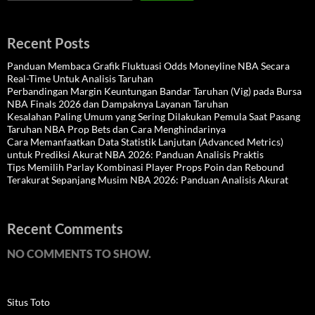
Recent Posts
Panduan Membaca Grafik Fluktuasi Odds Moneyline NBA Secara
Real-Time Untuk Analisis Taruhan
Perbandingan Margin Keuntungan Bandar Taruhan (Vig) pada Bursa
NBA Finals 2026 dan Dampaknya Layanan Taruhan
Kesalahan Paling Umum yang Sering Dilakukan Pemula Saat Pasang
Taruhan NBA Prop Bets dan Cara Menghindarinya
Cara Memanfaatkan Data Statistik Lanjutan (Advanced Metrics)
untuk Prediksi Akurat NBA 2026: Panduan Analisis Praktis
Tips Memilih Parlay Kombinasi Player Props Poin dan Rebound
Terakurat Sepanjang Musim NBA 2026: Panduan Analisis Akurat
Recent Comments
NO COMMENTS TO SHOW.
Situs Toto