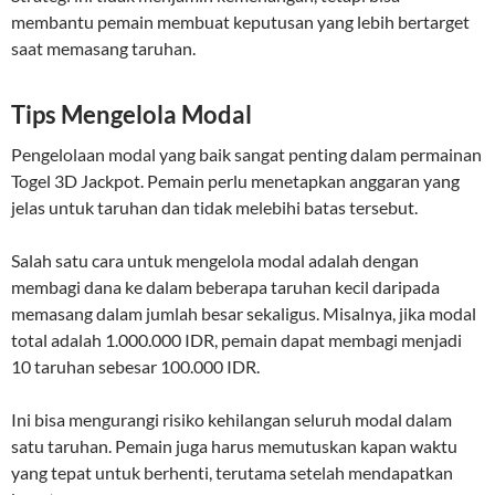
membantu pemain membuat keputusan yang lebih bertarget
saat memasang taruhan.
Tips Mengelola Modal
Pengelolaan modal yang baik sangat penting dalam permainan
Togel 3D Jackpot. Pemain perlu menetapkan anggaran yang
jelas untuk taruhan dan tidak melebihi batas tersebut.
Salah satu cara untuk mengelola modal adalah dengan
membagi dana ke dalam beberapa taruhan kecil daripada
memasang dalam jumlah besar sekaligus. Misalnya, jika modal
total adalah 1.000.000 IDR, pemain dapat membagi menjadi
10 taruhan sebesar 100.000 IDR.
Ini bisa mengurangi risiko kehilangan seluruh modal dalam
satu taruhan. Pemain juga harus memutuskan kapan waktu
yang tepat untuk berhenti, terutama setelah mendapatkan