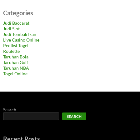
Categories
Judi Baccarat
Judi Slot
Judi Tembak Ikan
Live Casino Online
Pediksi Togel
Roulette
Taruhan Bola
Taruhan Golf
Taruhan NBA
Togel Online
Search
SEARCH
Recent Posts