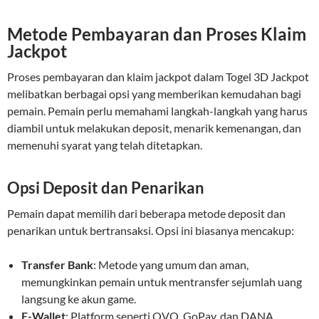
Metode Pembayaran dan Proses Klaim
Jackpot
Proses pembayaran dan klaim jackpot dalam Togel 3D Jackpot
melibatkan berbagai opsi yang memberikan kemudahan bagi
pemain. Pemain perlu memahami langkah-langkah yang harus
diambil untuk melakukan deposit, menarik kemenangan, dan
memenuhi syarat yang telah ditetapkan.
Opsi Deposit dan Penarikan
Pemain dapat memilih dari beberapa metode deposit dan
penarikan untuk bertransaksi. Opsi ini biasanya mencakup:
Transfer Bank
: Metode yang umum dan aman,
memungkinkan pemain untuk mentransfer sejumlah uang
langsung ke akun game.
E-Wallet
: Platform seperti OVO, GoPay, dan DANA