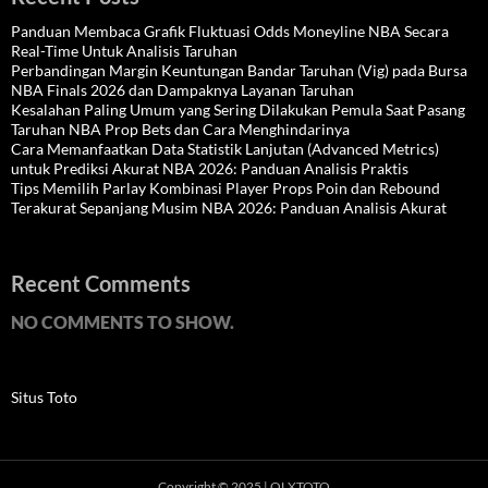
Panduan Membaca Grafik Fluktuasi Odds Moneyline NBA Secara
Real-Time Untuk Analisis Taruhan
Perbandingan Margin Keuntungan Bandar Taruhan (Vig) pada Bursa
NBA Finals 2026 dan Dampaknya Layanan Taruhan
Kesalahan Paling Umum yang Sering Dilakukan Pemula Saat Pasang
Taruhan NBA Prop Bets dan Cara Menghindarinya
Cara Memanfaatkan Data Statistik Lanjutan (Advanced Metrics)
untuk Prediksi Akurat NBA 2026: Panduan Analisis Praktis
Tips Memilih Parlay Kombinasi Player Props Poin dan Rebound
Terakurat Sepanjang Musim NBA 2026: Panduan Analisis Akurat
Recent Comments
NO COMMENTS TO SHOW.
Situs Toto
Copyright © 2025 |
OLXTOTO