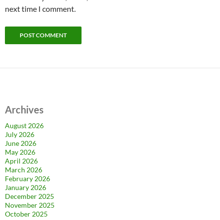
next time I comment.
Archives
August 2026
July 2026
June 2026
May 2026
April 2026
March 2026
February 2026
January 2026
December 2025
November 2025
October 2025