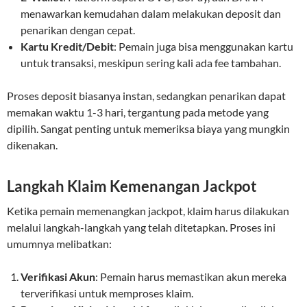
menawarkan kemudahan dalam melakukan deposit dan
penarikan dengan cepat.
Kartu Kredit/Debit
: Pemain juga bisa menggunakan kartu
untuk transaksi, meskipun sering kali ada fee tambahan.
Proses deposit biasanya instan, sedangkan penarikan dapat
memakan waktu 1-3 hari, tergantung pada metode yang
dipilih. Sangat penting untuk memeriksa biaya yang mungkin
dikenakan.
Langkah Klaim Kemenangan Jackpot
Ketika pemain memenangkan jackpot, klaim harus dilakukan
melalui langkah-langkah yang telah ditetapkan. Proses ini
umumnya melibatkan:
Verifikasi Akun
: Pemain harus memastikan akun mereka
terverifikasi untuk memproses klaim.