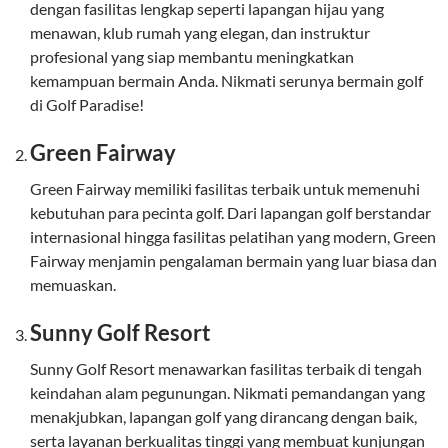
dengan fasilitas lengkap seperti lapangan hijau yang
menawan, klub rumah yang elegan, dan instruktur
profesional yang siap membantu meningkatkan
kemampuan bermain Anda. Nikmati serunya bermain golf
di Golf Paradise!
Green Fairway
Green Fairway memiliki fasilitas terbaik untuk memenuhi
kebutuhan para pecinta golf. Dari lapangan golf berstandar
internasional hingga fasilitas pelatihan yang modern, Green
Fairway menjamin pengalaman bermain yang luar biasa dan
memuaskan.
Sunny Golf Resort
Sunny Golf Resort menawarkan fasilitas terbaik di tengah
keindahan alam pegunungan. Nikmati pemandangan yang
menakjubkan, lapangan golf yang dirancang dengan baik,
serta layanan berkualitas tinggi yang membuat kunjungan