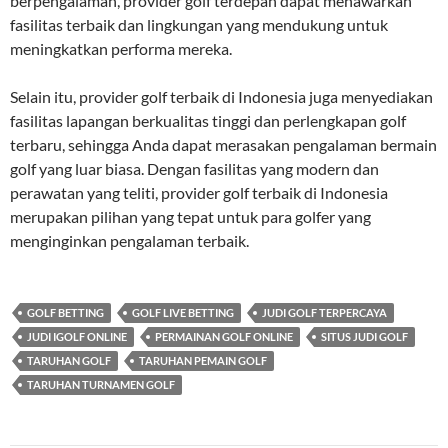
berpengalaman, provider golf terdepan dapat menawarkan
fasilitas terbaik dan lingkungan yang mendukung untuk
meningkatkan performa mereka.
Selain itu, provider golf terbaik di Indonesia juga menyediakan
fasilitas lapangan berkualitas tinggi dan perlengkapan golf
terbaru, sehingga Anda dapat merasakan pengalaman bermain
golf yang luar biasa. Dengan fasilitas yang modern dan
perawatan yang teliti, provider golf terbaik di Indonesia
merupakan pilihan yang tepat untuk para golfer yang
menginginkan pengalaman terbaik.
GOLF BETTING
GOLF LIVE BETTING
JUDI GOLF TERPERCAYA
JUDI IGOLF ONLINE
PERMAINAN GOLF ONLINE
SITUS JUDI GOLF
TARUHAN GOLF
TARUHAN PEMAIN GOLF
TARUHAN TURNAMEN GOLF