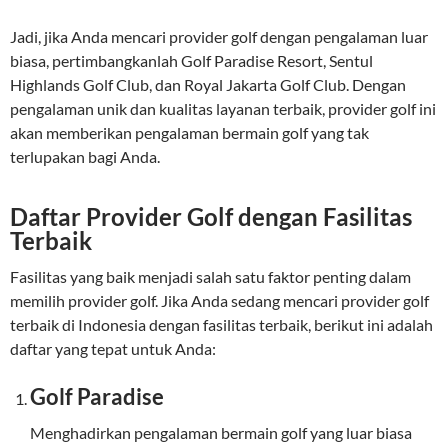
Jadi, jika Anda mencari provider golf dengan pengalaman luar
biasa, pertimbangkanlah Golf Paradise Resort, Sentul
Highlands Golf Club, dan Royal Jakarta Golf Club. Dengan
pengalaman unik dan kualitas layanan terbaik, provider golf ini
akan memberikan pengalaman bermain golf yang tak
terlupakan bagi Anda.
Daftar Provider Golf dengan Fasilitas
Terbaik
Fasilitas yang baik menjadi salah satu faktor penting dalam
memilih provider golf. Jika Anda sedang mencari provider golf
terbaik di Indonesia dengan fasilitas terbaik, berikut ini adalah
daftar yang tepat untuk Anda:
Golf Paradise
Menghadirkan pengalaman bermain golf yang luar biasa