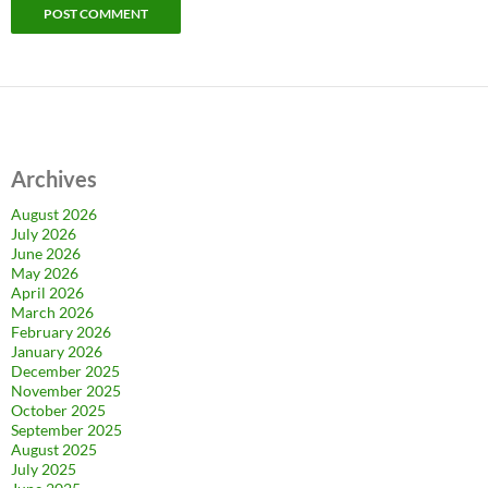
Archives
August 2026
July 2026
June 2026
May 2026
April 2026
March 2026
February 2026
January 2026
December 2025
November 2025
October 2025
September 2025
August 2025
July 2025