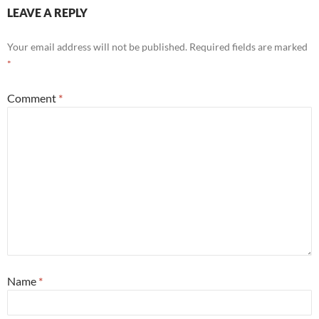
LEAVE A REPLY
Your email address will not be published.
Required fields are marked
*
Comment
*
Name
*