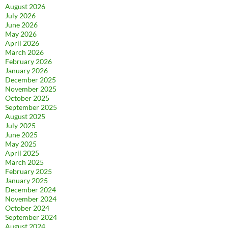
August 2026
July 2026
June 2026
May 2026
April 2026
March 2026
February 2026
January 2026
December 2025
November 2025
October 2025
September 2025
August 2025
July 2025
June 2025
May 2025
April 2025
March 2025
February 2025
January 2025
December 2024
November 2024
October 2024
September 2024
August 2024