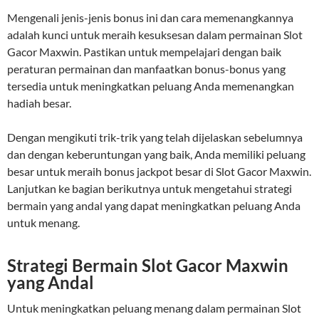
Mengenali jenis-jenis bonus ini dan cara memenangkannya
adalah kunci untuk meraih kesuksesan dalam permainan Slot
Gacor Maxwin. Pastikan untuk mempelajari dengan baik
peraturan permainan dan manfaatkan bonus-bonus yang
tersedia untuk meningkatkan peluang Anda memenangkan
hadiah besar.
Dengan mengikuti trik-trik yang telah dijelaskan sebelumnya
dan dengan keberuntungan yang baik, Anda memiliki peluang
besar untuk meraih bonus jackpot besar di Slot Gacor Maxwin.
Lanjutkan ke bagian berikutnya untuk mengetahui strategi
bermain yang andal yang dapat meningkatkan peluang Anda
untuk menang.
Strategi Bermain Slot Gacor Maxwin
yang Andal
Untuk meningkatkan peluang menang dalam permainan Slot