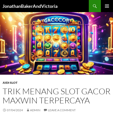
Search
JonathanBakerAndVictoria
SKIP
PRIMAR
TO
MENU
CONTENT
JUDI SLOT
TRIK MENANG SLOT GACOR
MAXWIN TERPERCAYA
07/04/2024
ADMIN
LEAVE A COMMENT