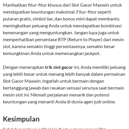
Manfaatkan fitur-fitur khusus dari Slot Gacor Maxwin untuk
mendapatkan keuntungan maksimal. Fitur-fitur seperti
putaran gratis, simbol liar, dan bonus mini dapat membantu
meningkatkan peluang Anda untuk mendapatkan kombinasi
kemenangan yang menguntungkan. Jangan lupa juga untuk
memperhatikan persentase RTP (Return to Player) dari mesin
slot, karena semakin tinggi persentasenya, semakin besar
kemungkinan Anda untuk memenangkan jackpot.
Dengan menerapkan
trik slot gacor
ini, Anda memiliki peluang
yang lebih besar untuk menang lebih banyak dalam permainan
Slot Gacor Maxwin. Ingatlah untuk bermain dengan
bertanggung jawab dan rasakan sensasi serunya saat bermain
mesin slot ini. Nikmati perjalanan menarik dan potensi
keuntungan yang menanti Anda di dunia agen judi online.
Kesimpulan