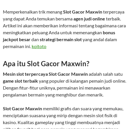
Memperkenalkan trik menang
Slot Gacor Maxwin
terpercaya
yang dapat Anda temukan bersama
agen judi online
terbaik.
Artikel ini akan memberikan informasi tentang bagaimana cara
meningkatkan peluang Anda untuk memenangkan
bonus
jackpot besar
dan
strategi bermain slot
yang andal dalam
permainan ini.
koitoto
Apa itu Slot Gacor Maxwin?
Mesin slot terpercaya
Slot Gacor Maxwin
adalah salah satu
game slot terbaik
yang populer di kalangan pemain judi online.
Dengan fitur-fitur uniknya, permainan ini menawarkan
pengalaman bermain yang menghibur dan menarik.
Slot Gacor Maxwin
memiliki grafis dan suara yang memukau,
menciptakan suasana yang mirip dengan mesin slot fisik di
kasino. Kualitas gameplay yang tinggi membuatnya menjadi