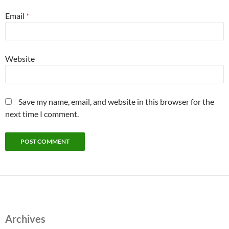
Email
*
Website
Save my name, email, and website in this browser for the
next time I comment.
Archives