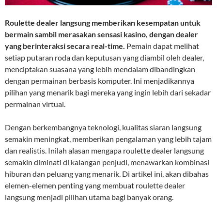
Roulette dealer langsung memberikan kesempatan untuk
bermain sambil merasakan sensasi kasino, dengan dealer
yang berinteraksi secara real-time.
Pemain dapat melihat
setiap putaran roda dan keputusan yang diambil oleh dealer,
menciptakan suasana yang lebih mendalam dibandingkan
dengan permainan berbasis komputer. Ini menjadikannya
pilihan yang menarik bagi mereka yang ingin lebih dari sekadar
permainan virtual.
Dengan berkembangnya teknologi, kualitas siaran langsung
semakin meningkat, memberikan pengalaman yang lebih tajam
dan realistis. Inilah alasan mengapa roulette dealer langsung
semakin diminati di kalangan penjudi, menawarkan kombinasi
hiburan dan peluang yang menarik. Di artikel ini, akan dibahas
elemen-elemen penting yang membuat roulette dealer
langsung menjadi pilihan utama bagi banyak orang.