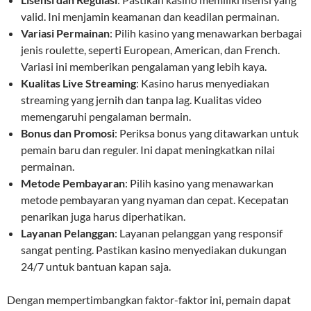
valid. Ini menjamin keamanan dan keadilan permainan.
Variasi Permainan
: Pilih kasino yang menawarkan berbagai
jenis roulette, seperti European, American, dan French.
Variasi ini memberikan pengalaman yang lebih kaya.
Kualitas Live Streaming
: Kasino harus menyediakan
streaming yang jernih dan tanpa lag. Kualitas video
memengaruhi pengalaman bermain.
Bonus dan Promosi
: Periksa bonus yang ditawarkan untuk
pemain baru dan reguler. Ini dapat meningkatkan nilai
permainan.
Metode Pembayaran
: Pilih kasino yang menawarkan
metode pembayaran yang nyaman dan cepat. Kecepatan
penarikan juga harus diperhatikan.
Layanan Pelanggan
: Layanan pelanggan yang responsif
sangat penting. Pastikan kasino menyediakan dukungan
24/7 untuk bantuan kapan saja.
Dengan mempertimbangkan faktor-faktor ini, pemain dapat