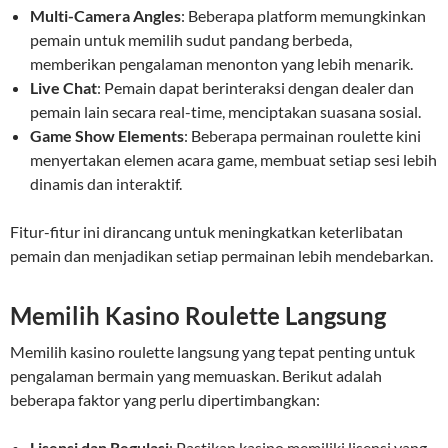
Multi-Camera Angles
: Beberapa platform memungkinkan
pemain untuk memilih sudut pandang berbeda,
memberikan pengalaman menonton yang lebih menarik.
Live Chat
: Pemain dapat berinteraksi dengan dealer dan
pemain lain secara real-time, menciptakan suasana sosial.
Game Show Elements
: Beberapa permainan roulette kini
menyertakan elemen acara game, membuat setiap sesi lebih
dinamis dan interaktif.
Fitur-fitur ini dirancang untuk meningkatkan keterlibatan
pemain dan menjadikan setiap permainan lebih mendebarkan.
Memilih Kasino Roulette Langsung
Memilih kasino roulette langsung yang tepat penting untuk
pengalaman bermain yang memuaskan. Berikut adalah
beberapa faktor yang perlu dipertimbangkan:
Lisensi dan Regulasi
: Pastikan kasino memiliki lisensi yang