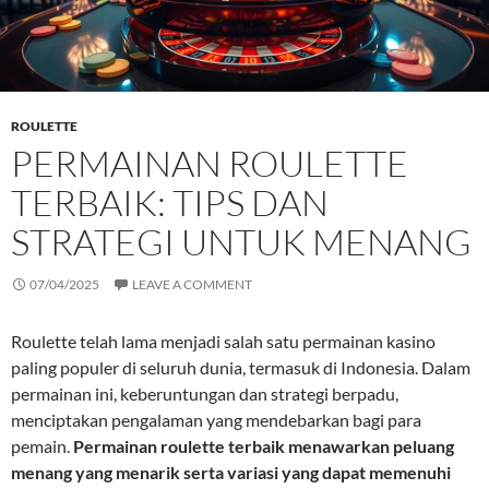
ROULETTE
PERMAINAN ROULETTE
TERBAIK: TIPS DAN
STRATEGI UNTUK MENANG
07/04/2025
LEAVE A COMMENT
Roulette telah lama menjadi salah satu permainan kasino
paling populer di seluruh dunia, termasuk di Indonesia. Dalam
permainan ini, keberuntungan dan strategi berpadu,
menciptakan pengalaman yang mendebarkan bagi para
pemain.
Permainan roulette terbaik menawarkan peluang
menang yang menarik serta variasi yang dapat memenuhi