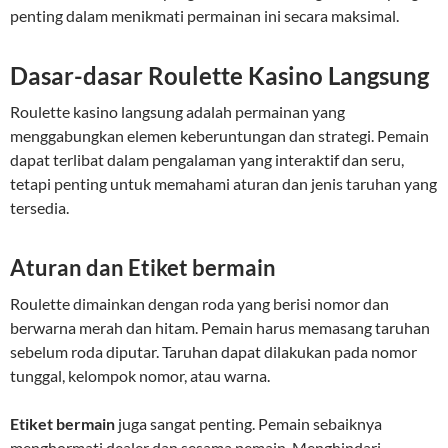
penting dalam menikmati permainan ini secara maksimal.
Dasar-dasar Roulette Kasino Langsung
Roulette kasino langsung adalah permainan yang
menggabungkan elemen keberuntungan dan strategi. Pemain
dapat terlibat dalam pengalaman yang interaktif dan seru,
tetapi penting untuk memahami aturan dan jenis taruhan yang
tersedia.
Aturan dan Etiket bermain
Roulette dimainkan dengan roda yang berisi nomor dan
berwarna merah dan hitam. Pemain harus memasang taruhan
sebelum roda diputar. Taruhan dapat dilakukan pada nomor
tunggal, kelompok nomor, atau warna.
Etiket bermain
juga sangat penting. Pemain sebaiknya
menghormati dealer dan sesama pemain. Menghindari