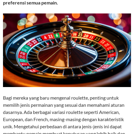
preferensi semua pemain.
Bagi mereka yang baru mengenal roulette, penting untuk
memilih jenis permainan yang sesuai dan memahami aturan
dasarnya. Ada berbagai variasi roulette seperti American,
European, dan French, masing-masing dengan karakteristik
unik. Mengetahui perbedaan di antara jenis-jenis ini dapat
membantu pemain membuat keputusan yang lebih baik dan