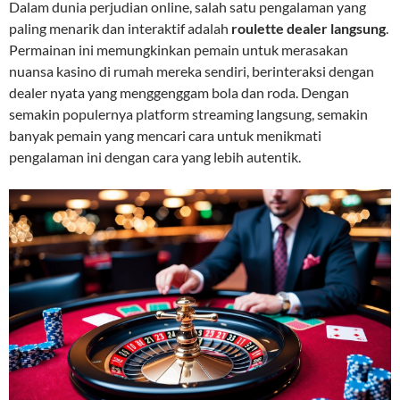
Dalam dunia perjudian online, salah satu pengalaman yang
paling menarik dan interaktif adalah
roulette dealer langsung
.
Permainan ini memungkinkan pemain untuk merasakan
nuansa kasino di rumah mereka sendiri, berinteraksi dengan
dealer nyata yang menggenggam bola dan roda. Dengan
semakin populernya platform streaming langsung, semakin
banyak pemain yang mencari cara untuk menikmati
pengalaman ini dengan cara yang lebih autentik.