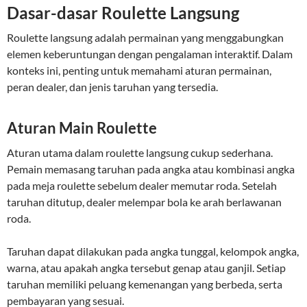
Dasar-dasar Roulette Langsung
Roulette langsung adalah permainan yang menggabungkan
elemen keberuntungan dengan pengalaman interaktif. Dalam
konteks ini, penting untuk memahami aturan permainan,
peran dealer, dan jenis taruhan yang tersedia.
Aturan Main Roulette
Aturan utama dalam roulette langsung cukup sederhana.
Pemain memasang taruhan pada angka atau kombinasi angka
pada meja roulette sebelum dealer memutar roda. Setelah
taruhan ditutup, dealer melempar bola ke arah berlawanan
roda.
Taruhan dapat dilakukan pada angka tunggal, kelompok angka,
warna, atau apakah angka tersebut genap atau ganjil. Setiap
taruhan memiliki peluang kemenangan yang berbeda, serta
pembayaran yang sesuai.