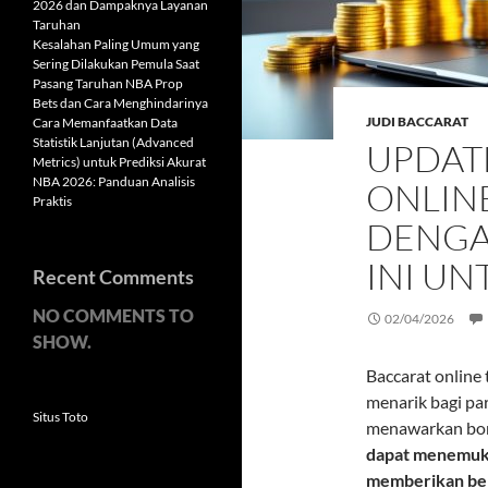
2026 dan Dampaknya Layanan
Taruhan
Kesalahan Paling Umum yang
Sering Dilakukan Pemula Saat
Pasang Taruhan NBA Prop
Bets dan Cara Menghindarinya
JUDI BACCARAT
Cara Memanfaatkan Data
Statistik Lanjutan (Advanced
UPDAT
Metrics) untuk Prediksi Akurat
NBA 2026: Panduan Analisis
ONLIN
Praktis
DENGA
INI U
Recent Comments
NO COMMENTS TO
02/04/2026
SHOW.
Baccarat online 
menarik bagi par
Situs Toto
menawarkan bon
dapat menemukan
memberikan ber