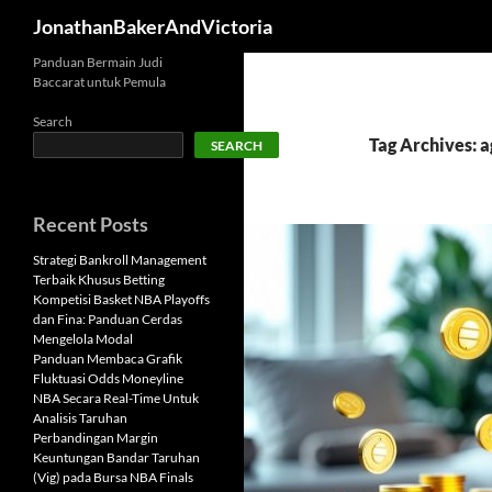
Search
JonathanBakerAndVictoria
Panduan Bermain Judi
Baccarat untuk Pemula
Search
Tag Archives: 
SEARCH
Recent Posts
Strategi Bankroll Management
Terbaik Khusus Betting
Kompetisi Basket NBA Playoffs
dan Fina: Panduan Cerdas
Mengelola Modal
Panduan Membaca Grafik
Fluktuasi Odds Moneyline
NBA Secara Real-Time Untuk
Analisis Taruhan
Perbandingan Margin
Keuntungan Bandar Taruhan
(Vig) pada Bursa NBA Finals