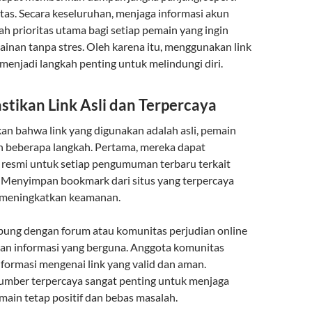
tas. Secara keseluruhan, menjaga informasi akun
h prioritas utama bagi setiap pemain yang ingin
inan tanpa stres. Oleh karena itu, menggunakan link
menjadi langkah penting untuk melindungi diri.
tikan Link Asli dan Terpercaya
n bahwa link yang digunakan adalah asli, pemain
 beberapa langkah. Pertama, mereka dapat
 resmi untuk setiap pengumuman terbaru terkait
 Menyimpan bookmark dari situs yang terpercaya
meningkatkan keamanan.
gabung dengan forum atau komunitas perjudian online
an informasi yang berguna. Anggota komunitas
nformasi mengenai link yang valid dan aman.
mber terpercaya sangat penting untuk menjaga
ain tetap positif dan bebas masalah.