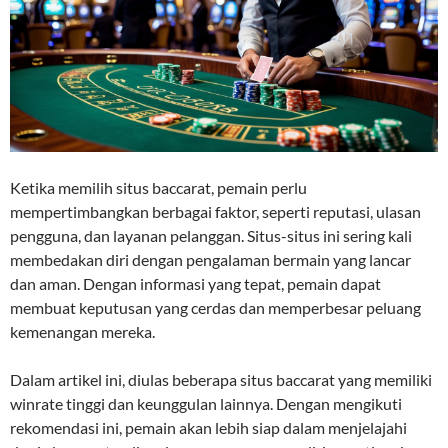
Ketika memilih situs baccarat, pemain perlu
mempertimbangkan berbagai faktor, seperti reputasi, ulasan
pengguna, dan layanan pelanggan. Situs-situs ini sering kali
membedakan diri dengan pengalaman bermain yang lancar
dan aman. Dengan informasi yang tepat, pemain dapat
membuat keputusan yang cerdas dan memperbesar peluang
kemenangan mereka.
Dalam artikel ini, diulas beberapa situs baccarat yang memiliki
winrate tinggi dan keunggulan lainnya. Dengan mengikuti
rekomendasi ini, pemain akan lebih siap dalam menjelajahi