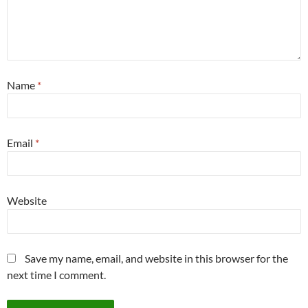
Name
*
Email
*
Website
Save my name, email, and website in this browser for the
next time I comment.