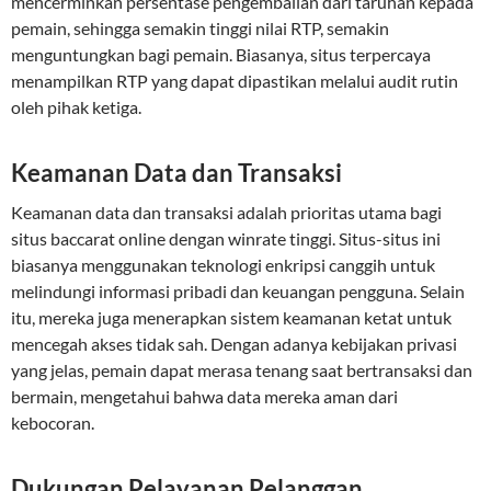
mencerminkan persentase pengembalian dari taruhan kepada
pemain, sehingga semakin tinggi nilai RTP, semakin
menguntungkan bagi pemain. Biasanya, situs terpercaya
menampilkan RTP yang dapat dipastikan melalui audit rutin
oleh pihak ketiga.
Keamanan Data dan Transaksi
Keamanan data dan transaksi adalah prioritas utama bagi
situs baccarat online dengan winrate tinggi. Situs-situs ini
biasanya menggunakan teknologi enkripsi canggih untuk
melindungi informasi pribadi dan keuangan pengguna. Selain
itu, mereka juga menerapkan sistem keamanan ketat untuk
mencegah akses tidak sah. Dengan adanya kebijakan privasi
yang jelas, pemain dapat merasa tenang saat bertransaksi dan
bermain, mengetahui bahwa data mereka aman dari
kebocoran.
Dukungan Pelayanan Pelanggan