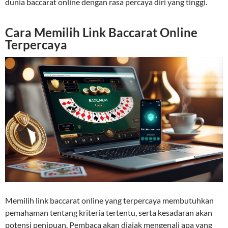
dunia baccarat online dengan rasa percaya diri yang tinggi.
Cara Memilih Link Baccarat Online
Terpercaya
Memilih link baccarat online yang terpercaya membutuhkan
pemahaman tentang kriteria tertentu, serta kesadaran akan
potensi penipuan. Pembaca akan diajak mengenali apa yang