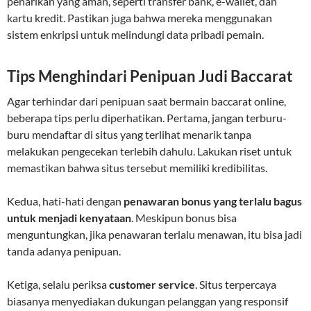
penarikan yang aman, seperti transfer bank, e-wallet, dan
kartu kredit. Pastikan juga bahwa mereka menggunakan
sistem enkripsi untuk melindungi data pribadi pemain.
Tips Menghindari Penipuan Judi Baccarat
Agar terhindar dari penipuan saat bermain baccarat online,
beberapa tips perlu diperhatikan. Pertama, jangan terburu-
buru mendaftar di situs yang terlihat menarik tanpa
melakukan pengecekan terlebih dahulu. Lakukan riset untuk
memastikan bahwa situs tersebut memiliki kredibilitas.
Kedua, hati-hati dengan
penawaran bonus yang terlalu bagus
untuk menjadi kenyataan
. Meskipun bonus bisa
menguntungkan, jika penawaran terlalu menawan, itu bisa jadi
tanda adanya penipuan.
Ketiga, selalu periksa
customer service
. Situs terpercaya
biasanya menyediakan dukungan pelanggan yang responsif