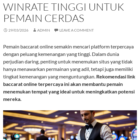
WINRATE TINGGI UNTUK
PEMAIN CERDAS
29/03/2026
ADMIN
LEAVE A COMMENT
Pemain baccarat online semakin mencari platform terpercaya
dengan peluang kemenangan yang tinggi. Dalam dunia
perjudian daring, penting untuk menemukan situs yang tidak
hanya menawarkan permainan yang adil, tetapi juga memiliki
tingkat kemenangan yang menguntungkan.
Rekomendasi link
baccarat online terpercaya ini akan membantu pemain
menemukan tempat yang ideal untuk meningkatkan potensi
mereka.