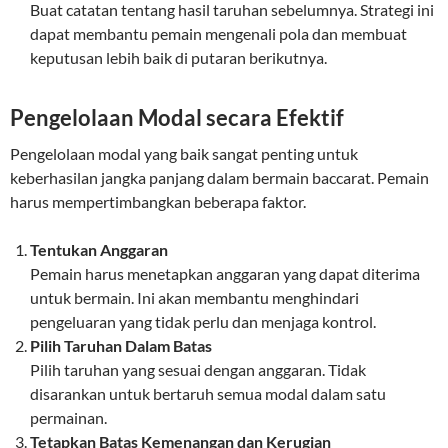
Buat catatan tentang hasil taruhan sebelumnya. Strategi ini
dapat membantu pemain mengenali pola dan membuat
keputusan lebih baik di putaran berikutnya.
Pengelolaan Modal secara Efektif
Pengelolaan modal yang baik sangat penting untuk
keberhasilan jangka panjang dalam bermain baccarat. Pemain
harus mempertimbangkan beberapa faktor.
Tentukan Anggaran
Pemain harus menetapkan anggaran yang dapat diterima
untuk bermain. Ini akan membantu menghindari
pengeluaran yang tidak perlu dan menjaga kontrol.
Pilih Taruhan Dalam Batas
Pilih taruhan yang sesuai dengan anggaran. Tidak
disarankan untuk bertaruh semua modal dalam satu
permainan.
Tetapkan Batas Kemenangan dan Kerugian