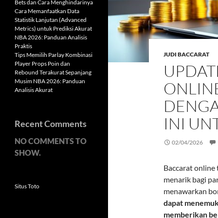
Bets dan Cara Menghindarinya
Cara Memanfaatkan Data
Statistik Lanjutan (Advanced
Metrics) untuk Prediksi Akurat
NBA 2026: Panduan Analisis
Praktis
JUDI BACCARAT
Tips Memilih Parlay Kombinasi
Player Props Poin dan
UPDAT
Rebound Terakurat Sepanjang
Musim NBA 2026: Panduan
ONLIN
Analisis Akurat
DENGA
INI U
Recent Comments
NO COMMENTS TO
02/04/2026
SHOW.
Baccarat online 
menarik bagi par
Situs Toto
menawarkan bon
dapat menemukan
memberikan ber