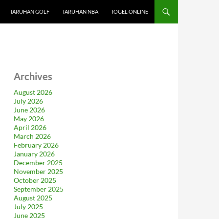
TARUHAN GOLF
TARUHAN NBA
TOGEL ONLINE
Archives
August 2026
July 2026
June 2026
May 2026
April 2026
March 2026
February 2026
January 2026
December 2025
November 2025
October 2025
September 2025
August 2025
July 2025
June 2025