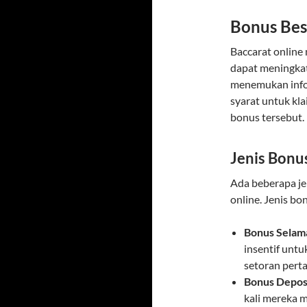
Bonus Besa
Baccarat online
dapat meningka
menemukan infor
syarat untuk kl
bonus tersebut.
Jenis Bonu
Ada beberapa je
online. Jenis bo
Bonus Selam
insentif untu
setoran pert
Bonus Depos
kali mereka 