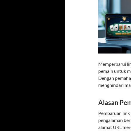
Memperbarui lin
pemain untuk me
Dengan pemaham
menghindari masa
Alasan Pem
Pembaruan link 
pengalaman berm
alamat URL mere