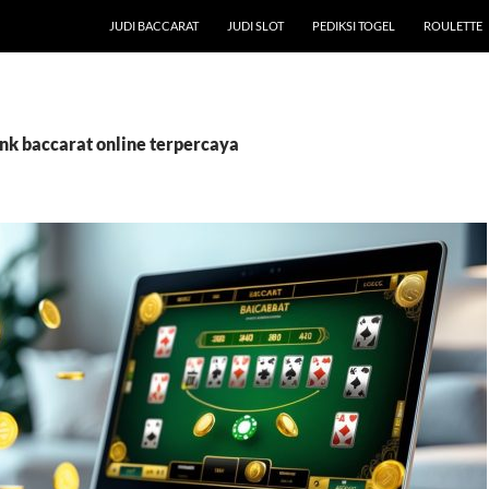
SKIP TO CONTENT
JUDI BACCARAT
JUDI SLOT
PEDIKSI TOGEL
ROULETTE
ink baccarat online terpercaya