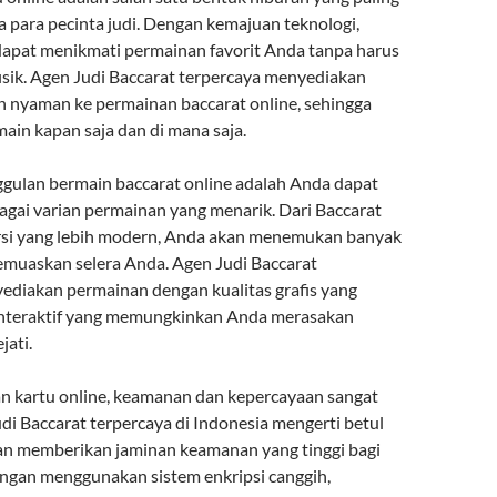
a para pecinta judi. Dengan kemajuan teknologi,
apat menikmati permainan favorit Anda tanpa harus
fisik. Agen Judi Baccarat terpercaya menyediakan
 nyaman ke permainan baccarat online, sehingga
ain kapan saja dan di mana saja.
ggulan bermain baccarat online adalah Anda dapat
gai varian permainan yang menarik. Dari Baccarat
ersi yang lebih modern, Anda akan menemukan banyak
emuaskan selera Anda. Agen Judi Baccarat
ediakan permainan dengan kualitas grafis yang
r interaktif yang memungkinkan Anda merasakan
jati.
 kartu online, keamanan dan kepercayaan sangat
di Baccarat terpercaya di Indonesia mengerti betul
an memberikan jaminan keamanan yang tinggi bagi
ngan menggunakan sistem enkripsi canggih,