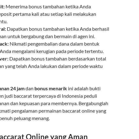
t:
Menerima bonus tambahan ketika Anda
osit pertama kali atau setiap kali melakukan
ntu.
al:
Dapatkan bonus tambahan ketika Anda berhasil
an untuk bergabung dan bermain di agen ini.
ack:
Nikmati pengembalian dana dalam bentuk
 Anda mengalami kerugian pada periode tertentu.
ver:
Dapatkan bonus tambahan berdasarkan total
an yang telah Anda lakukan dalam periode waktu
anan 24 jam
dan
bonus menarik
ini adalah bukti
 judi baccarat terpercaya di Indonesia peduli
nan dan kepuasan para membernya. Bergabunglah
kmati pengalaman permainan baccarat online yang
 penuh peluang menang.
accarat Online yang Aman