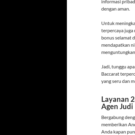
informasi pribad
dengan aman.
Untuk meningka
terpercaya juga
bonus selamat d
mendapatkan ni
menguntungkan 
Jadi, tunggu ap
Baccarat terper
yang seru dan 
Layanan 2
Agen Judi
Bergabung denga
memberikan An
Anda kapan pun