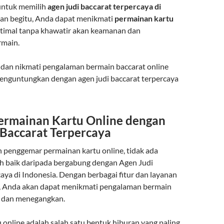
 untuk memilih
agen judi baccarat terpercaya di
gan begitu, Anda dapat menikmati
permainan kartu
timal tanpa khawatir akan keamanan dan
main.
 dan nikmati pengalaman bermain baccarat online
enguntungkan dengan agen judi baccarat terpercaya
ermainan Kartu Online dengan
 Baccarat Terpercaya
h penggemar permainan kartu online, tidak ada
bih baik daripada bergabung dengan Agen Judi
aya di Indonesia. Dengan berbagai fitur dan layanan
, Anda akan dapat menikmati pengalaman bermain
 dan menegangkan.
 online adalah salah satu bentuk hiburan yang paling