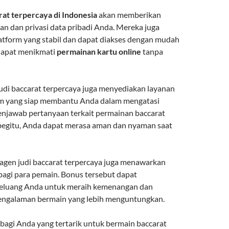
rat terpercaya di Indonesia
akan memberikan
n dan privasi data pribadi Anda. Mereka juga
tform yang stabil dan dapat diakses dengan mudah
dapat menikmati
permainan kartu online
tanpa
 judi baccarat terpercaya juga menyediakan layanan
am yang siap membantu Anda dalam mengatasi
njawab pertanyaan terkait permainan baccarat
begitu, Anda dapat merasa aman dan nyaman saat
, agen judi baccarat terpercaya juga menawarkan
bagi para pemain. Bonus tersebut dapat
eluang Anda untuk meraih kemenangan dan
ngalaman bermain yang lebih menguntungkan.
 bagi Anda yang tertarik untuk bermain baccarat