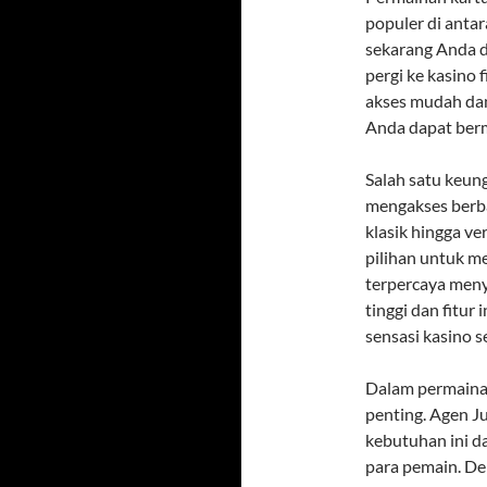
populer di antar
sekarang Anda d
pergi ke kasino 
akses mudah dan
Anda dapat berm
Salah satu keun
mengakses berba
klasik hingga v
pilihan untuk m
terpercaya meny
tinggi dan fitu
sensasi kasino se
Dalam permainan
penting. Agen Ju
kebutuhan ini d
para pemain. De