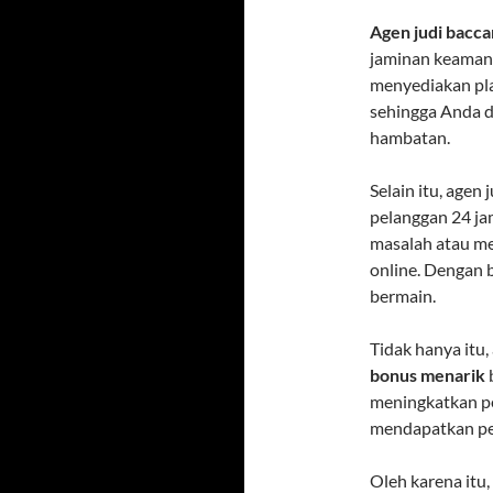
Agen judi bacca
jaminan keamana
menyediakan pla
sehingga Anda 
hambatan.
Selain itu, agen
pelanggan 24 j
masalah atau me
online. Dengan 
bermain.
Tidak hanya itu
bonus menarik
meningkatkan p
mendapatkan pe
Oleh karena itu,