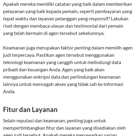
Apakah mereka memiliki catatan yang baik dalam memberikan
pelayanan yang baik kepada pemain, seperti pembayaran yang
tepat waktu dan layanan pelanggan yang responsif? Lakukan
riset dengan membaca ulasan dan testimonial dari pemain
yang telah bermain di agen tersebut sebelumnya.
Keamanan juga merupakan faktor penting dalam memilih agen
judi terpercaya. Pastikan agen tersebut menggunakan
teknologi keamanan yang canggih untuk melindungi data
pribadi dan keuangan Anda. Agen yang baik akan
menggunakan enkripsi data dan perlindungan keamanan
lainnya untuk mencegah akses yang tidak sah ke informasi
Anda.
Fitur dan Layanan
Selain reputasi dan keamanan, penting juga untuk
mempertimbangkan fitur dan layanan yang disediakan oleh
agen judi tersebut. Apakah mereka menawarkan varian