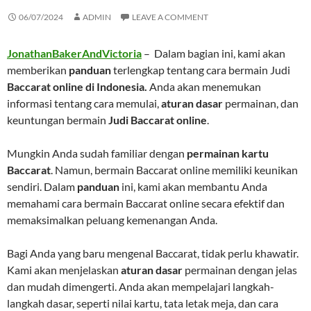
06/07/2024
ADMIN
LEAVE A COMMENT
JonathanBakerAndVictoria
– Dalam bagian ini, kami akan
memberikan
panduan
terlengkap tentang cara bermain Judi
Baccarat online di Indonesia.
Anda akan menemukan
informasi tentang cara memulai,
aturan dasar
permainan, dan
keuntungan bermain
Judi Baccarat online
.
Mungkin Anda sudah familiar dengan
permainan kartu
Baccarat
. Namun, bermain Baccarat online memiliki keunikan
sendiri. Dalam
panduan
ini, kami akan membantu Anda
memahami cara bermain Baccarat online secara efektif dan
memaksimalkan peluang kemenangan Anda.
Bagi Anda yang baru mengenal Baccarat, tidak perlu khawatir.
Kami akan menjelaskan
aturan dasar
permainan dengan jelas
dan mudah dimengerti. Anda akan mempelajari langkah-
langkah dasar, seperti nilai kartu, tata letak meja, dan cara