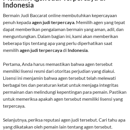
Indonesia
Bermain Judi Baccarat online membutuhkan kepercayaan
penuh kepada
agen judi terpercaya
. Memilih agen yang tepat
dapat memberikan pengalaman bermain yang aman, adil, dan
menguntungkan. Dalam bagian ini, kami akan memberikan
beberapa tips tentang apa yang perlu diperhatikan saat
memilih
agen judi terpercaya
di
Indonesia
.
Pertama, Anda harus memastikan bahwa agen tersebut
memiliki lisensi resmi dari otoritas perjudian yang diakui.
Lisensi ini menjamin bahwa agen tersebut telah melewati
berbagai tes dan peraturan ketat untuk menjaga integritas
permainan dan melindungi kepentingan para pemain. Pastikan
untuk memeriksa apakah agen tersebut memiliki lisensi yang
terpercaya.
Selanjutnya, periksa reputasi agen judi tersebut. Cari tahu apa
yang dikatakan oleh pemain lain tentang agen tersebut.