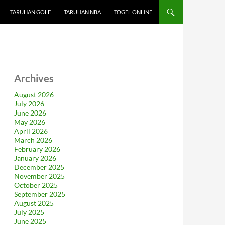
TARUHAN GOLF
TARUHAN NBA
TOGEL ONLINE
Archives
August 2026
July 2026
June 2026
May 2026
April 2026
March 2026
February 2026
January 2026
December 2025
November 2025
October 2025
September 2025
August 2025
July 2025
June 2025