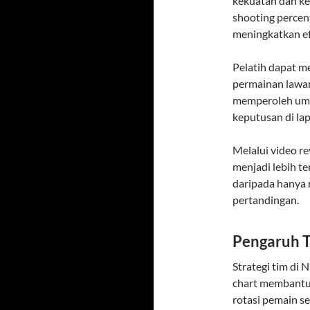
kekuatan dan kel
shooting percent
meningkatkan efe
Pelatih dapat m
permainan lawan
memperoleh umpa
keputusan di la
Melalui video re
menjadi lebih te
daripada hanya
pertandingan.
Pengaruh T
Strategi tim di 
chart membantu
rotasi pemain se