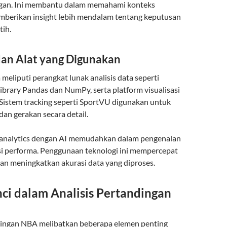
ngan. Ini membantu dalam memahami konteks
emberikan insight lebih mendalam tentang keputusan
tih.
dan Alat yang Digunakan
meliputi perangkat lunak analisis data seperti
ibrary Pandas dan NumPy, serta platform visualisasi
. Sistem tracking seperti SportVU digunakan untuk
an gerakan secara detail.
eo analytics dengan AI memudahkan dalam pengenalan
si performa. Penggunaan teknologi ini mempercepat
dan meningkatkan akurasi data yang diproses.
ci dalam Analisis Pertandingan
dingan NBA melibatkan beberapa elemen penting