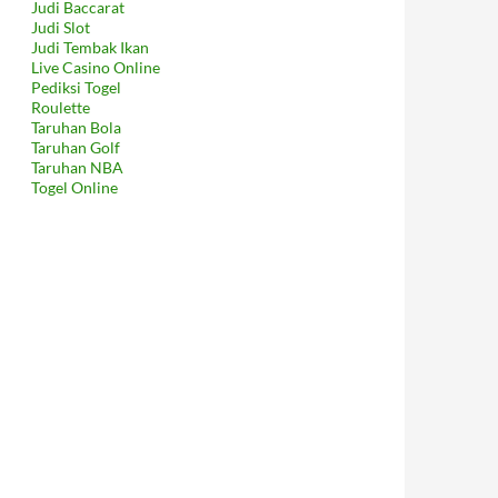
Judi Baccarat
Judi Slot
Judi Tembak Ikan
Live Casino Online
Pediksi Togel
Roulette
Taruhan Bola
Taruhan Golf
Taruhan NBA
Togel Online