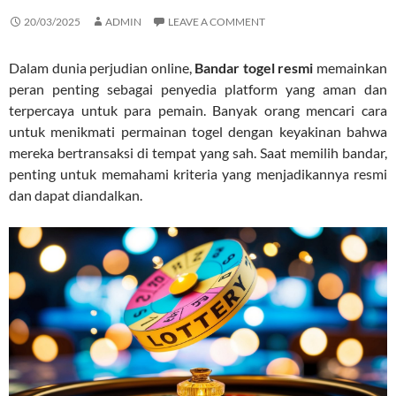
20/03/2025
ADMIN
LEAVE A COMMENT
Dalam dunia perjudian online,
Bandar togel resmi
memainkan
peran penting sebagai penyedia platform yang aman dan
terpercaya untuk para pemain. Banyak orang mencari cara
untuk menikmati permainan togel dengan keyakinan bahwa
mereka bertransaksi di tempat yang sah. Saat memilih bandar,
penting untuk memahami kriteria yang menjadikannya resmi
dan dapat diandalkan.