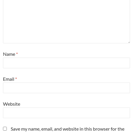
Name
*
Email
*
Website
Save my name, email, and website in this browser for the