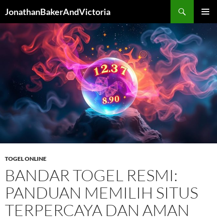
Search
JonathanBakerAndVictoria
SKIP
PRIMAR
TO
MENU
CONTENT
TOGEL ONLINE
BANDAR TOGEL RESMI:
PANDUAN MEMILIH SITUS
TERPERCAYA DAN AMAN