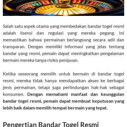
Salah satu aspek utama yang membedakan bandar togel resmi
adalah lisensi dan regulasi yang mereka pegang. Ini
memastikan bahwa permainan berlangsung secara adil dan
transparan. Dengan memiliki informasi yang jelas tentang
bandar yang resmi, pemain dapat meningkatkan pengalaman
bermain mereka tanpa risiko penipuan.
Ketika seseorang memilih untuk bermain di bandar togel
resmi, mereka tidak hanya mendapatkan akses ke berbagai
jenis permainan, tetapi juga perlindungan hak-hak sebagai
konsumen.
Dengan memahami manfaat dan keunggulan
bandar togel resmi, pemain dapat membuat keputusan yang
lebih baik dalam memilih tempat bermain yang tepat.
Pengertian Bandar Togel Resmi