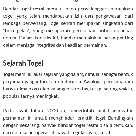
Bandar togel resmi merujuk pada penyelenggara permainan
togel yang telah mendapatkan izin dan pengawasan dari
lembaga berwenang. Togel sendiri merupakan singkatan dari
“toto gelap”, yang merupakan permainan untuk menebak
nomor. Dalam konteks ini, bandar memainkan peran penting
dalam menjaga integritas dan keadilan permainan.
Sejarah Togel
Togel memiliki akar sejarah yang dalam, dimulai sebagai bentuk
perjudian yang informal di Indonesia. Awalnya, permainan ini
hanya dimainkan oleh kalangan terbatas, tetapi seiring waktu,
popularitasnya meningkat.
Pada awal tahun 2000-an, pemerintah mulai mengatur
permainan ini untuk menghindari praktik ilegal. Bandingkan
dengan sekarang, banyak bandar togel resmi bisa ditemukan,
dan mereka beroperasi di bawah regulasi yang ketat.