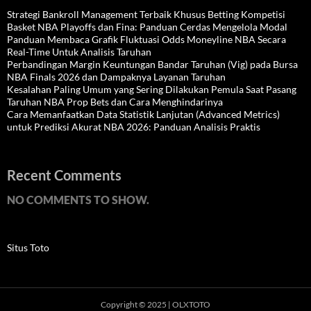
Strategi Bankroll Management Terbaik Khusus Betting Kompetisi
Basket NBA Playoffs dan Fina: Panduan Cerdas Mengelola Modal
Panduan Membaca Grafik Fluktuasi Odds Moneyline NBA Secara
Real-Time Untuk Analisis Taruhan
Perbandingan Margin Keuntungan Bandar Taruhan (Vig) pada Bursa
NBA Finals 2026 dan Dampaknya Layanan Taruhan
Kesalahan Paling Umum yang Sering Dilakukan Pemula Saat Pasang
Taruhan NBA Prop Bets dan Cara Menghindarinya
Cara Memanfaatkan Data Statistik Lanjutan (Advanced Metrics)
untuk Prediksi Akurat NBA 2026: Panduan Analisis Praktis
Recent Comments
NO COMMENTS TO SHOW.
Situs Toto
Copyright © 2025 |
OLXTOTO