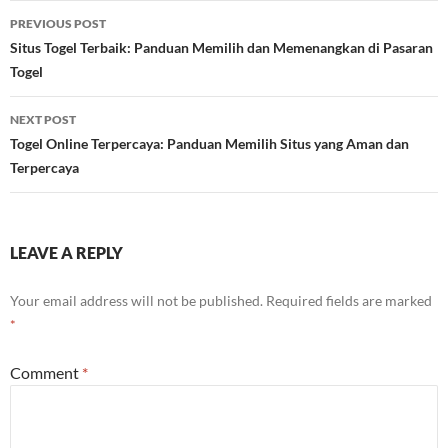
Post
PREVIOUS POST
navigation
Situs Togel Terbaik: Panduan Memilih dan Memenangkan di Pasaran
Togel
NEXT POST
Togel Online Terpercaya: Panduan Memilih Situs yang Aman dan
Terpercaya
LEAVE A REPLY
Your email address will not be published.
Required fields are marked
*
Comment
*