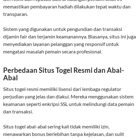
memastikan pembayaran hadiah dilakukan tepat waktu dan
transparan.
Sistem yang digunakan untuk pengundian dan transaksi
dijamin fair dan terjamin keamanannya. Biasanya, situs ini juga
menyediakan layanan pelanggan yang responsif untuk
mengatasi masalah pemain secara profesional.
Perbedaan Situs Togel Resmi dan Abal-
Abal
Situs togel resmi memiliki lisensi dari lembaga regulator
perjudian yang jelas dan diakui. Mereka menggunakan sistem
keamanan seperti enkripsi SSL untuk melindungi data pemain
dan transaksi.
Situs togel abal-abal sering kali tidak memiliki izin,
menawarkan bonus berlebihan tanpa kejelasan, dan sulit