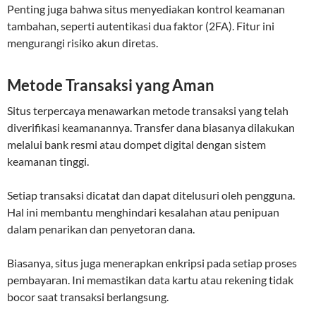
Penting juga bahwa situs menyediakan kontrol keamanan
tambahan, seperti autentikasi dua faktor (2FA). Fitur ini
mengurangi risiko akun diretas.
Metode Transaksi yang Aman
Situs terpercaya menawarkan metode transaksi yang telah
diverifikasi keamanannya. Transfer dana biasanya dilakukan
melalui bank resmi atau dompet digital dengan sistem
keamanan tinggi.
Setiap transaksi dicatat dan dapat ditelusuri oleh pengguna.
Hal ini membantu menghindari kesalahan atau penipuan
dalam penarikan dan penyetoran dana.
Biasanya, situs juga menerapkan enkripsi pada setiap proses
pembayaran. Ini memastikan data kartu atau rekening tidak
bocor saat transaksi berlangsung.