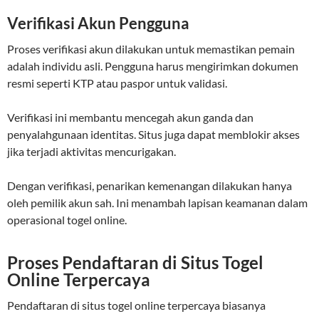
Verifikasi Akun Pengguna
Proses verifikasi akun dilakukan untuk memastikan pemain
adalah individu asli. Pengguna harus mengirimkan dokumen
resmi seperti KTP atau paspor untuk validasi.
Verifikasi ini membantu mencegah akun ganda dan
penyalahgunaan identitas. Situs juga dapat memblokir akses
jika terjadi aktivitas mencurigakan.
Dengan verifikasi, penarikan kemenangan dilakukan hanya
oleh pemilik akun sah. Ini menambah lapisan keamanan dalam
operasional togel online.
Proses Pendaftaran di Situs Togel
Online Terpercaya
Pendaftaran di situs togel online terpercaya biasanya