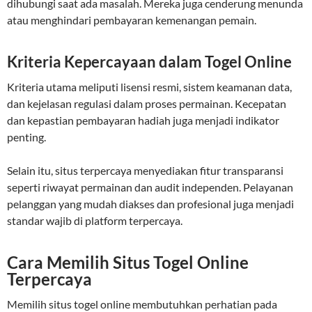
dihubungi saat ada masalah. Mereka juga cenderung menunda
atau menghindari pembayaran kemenangan pemain.
Kriteria Kepercayaan dalam Togel Online
Kriteria utama meliputi lisensi resmi, sistem keamanan data,
dan kejelasan regulasi dalam proses permainan. Kecepatan
dan kepastian pembayaran hadiah juga menjadi indikator
penting.
Selain itu, situs terpercaya menyediakan fitur transparansi
seperti riwayat permainan dan audit independen. Pelayanan
pelanggan yang mudah diakses dan profesional juga menjadi
standar wajib di platform terpercaya.
Cara Memilih Situs Togel Online
Terpercaya
Memilih situs togel online membutuhkan perhatian pada