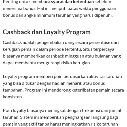
Penting untuk membaca
syarat dan ketentuan
sebelum
menerima bonus. Hal ini meliputi batas waktu penggunaan
bonus dan angka minimum taruhan yang harus dipenuhi.
Cashback dan Loyalty Program
Cashback adalah pengembalian uang secara persentase dari
kerugian pemain dalam periode tertentu. Situs terpercaya
biasanya memberikan cashback mingguan atau bulanan yang
dapat membantu mengurangi risiko kerugian.
Loyalty program memberi poin berdasarkan aktivitas taruhan
yang bisa ditukar dengan hadiah menarik atau bonus
tambahan. Program ini mendorong keterlibatan pemain secara
konsisten.
Poin loyalty biasanya meningkat dengan frekuensi dan jumlah
taruhan. Sistem ini memberikan penghargaan langsung bagi
pemain yang aktif tanpa harus meningkatkan risiko taruhan