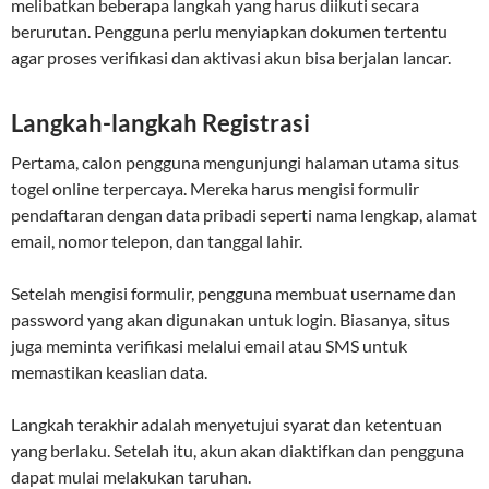
melibatkan beberapa langkah yang harus diikuti secara
berurutan. Pengguna perlu menyiapkan dokumen tertentu
agar proses verifikasi dan aktivasi akun bisa berjalan lancar.
Langkah-langkah Registrasi
Pertama, calon pengguna mengunjungi halaman utama situs
togel online terpercaya. Mereka harus mengisi formulir
pendaftaran dengan data pribadi seperti nama lengkap, alamat
email, nomor telepon, dan tanggal lahir.
Setelah mengisi formulir, pengguna membuat username dan
password yang akan digunakan untuk login. Biasanya, situs
juga meminta verifikasi melalui email atau SMS untuk
memastikan keaslian data.
Langkah terakhir adalah menyetujui syarat dan ketentuan
yang berlaku. Setelah itu, akun akan diaktifkan dan pengguna
dapat mulai melakukan taruhan.