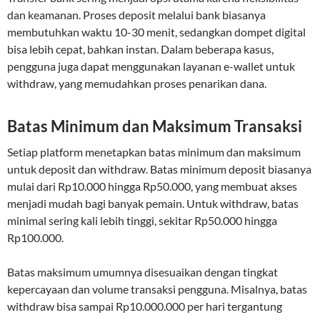
dan keamanan. Proses deposit melalui bank biasanya
membutuhkan waktu 10-30 menit, sedangkan dompet digital
bisa lebih cepat, bahkan instan. Dalam beberapa kasus,
pengguna juga dapat menggunakan layanan e-wallet untuk
withdraw, yang memudahkan proses penarikan dana.
Batas Minimum dan Maksimum Transaksi
Setiap platform menetapkan batas minimum dan maksimum
untuk deposit dan withdraw. Batas minimum deposit biasanya
mulai dari Rp10.000 hingga Rp50.000, yang membuat akses
menjadi mudah bagi banyak pemain. Untuk withdraw, batas
minimal sering kali lebih tinggi, sekitar Rp50.000 hingga
Rp100.000.
Batas maksimum umumnya disesuaikan dengan tingkat
kepercayaan dan volume transaksi pengguna. Misalnya, batas
withdraw bisa sampai Rp10.000.000 per hari tergantung