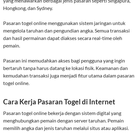
yang menawarkan berbagai jenis pasaran seperti Singapura,
Hongkong, dan Sydney.
Pasaran togel online menggunakan sistem jaringan untuk
mengelola taruhan dan pengundian angka. Semua transaksi
dan hasil permainan dapat diakses secara real-time oleh
pemain.
Pasaran ini memudahkan akses bagi pengguna yang ingin
bertaruh tanpa harus datang ke lokasi fisik. Keamanan dan
kemudahan transaksi juga menjadi fitur utama dalam pasaran
togel online.
Cara Kerja Pasaran Togel di Internet
Pasaran togel online bekerja dengan sistem digital yang
menghubungkan pemain dengan server taruhan. Pemain
memilih angka dan jenis taruhan melalui situs atau aplikasi.