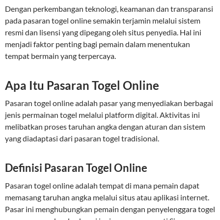
Dengan perkembangan teknologi, keamanan dan transparansi
pada pasaran togel online semakin terjamin melalui sistem
resmi dan lisensi yang dipegang oleh situs penyedia. Hal ini
menjadi faktor penting bagi pemain dalam menentukan
tempat bermain yang terpercaya.
Apa Itu Pasaran Togel Online
Pasaran togel online adalah pasar yang menyediakan berbagai
jenis permainan togel melalui platform digital. Aktivitas ini
melibatkan proses taruhan angka dengan aturan dan sistem
yang diadaptasi dari pasaran togel tradisional.
Definisi Pasaran Togel Online
Pasaran togel online adalah tempat di mana pemain dapat
memasang taruhan angka melalui situs atau aplikasi internet.
Pasar ini menghubungkan pemain dengan penyelenggara togel