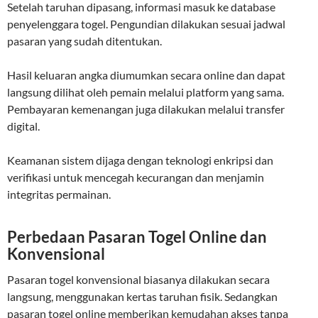
Setelah taruhan dipasang, informasi masuk ke database
penyelenggara togel. Pengundian dilakukan sesuai jadwal
pasaran yang sudah ditentukan.
Hasil keluaran angka diumumkan secara online dan dapat
langsung dilihat oleh pemain melalui platform yang sama.
Pembayaran kemenangan juga dilakukan melalui transfer
digital.
Keamanan sistem dijaga dengan teknologi enkripsi dan
verifikasi untuk mencegah kecurangan dan menjamin
integritas permainan.
Perbedaan Pasaran Togel Online dan
Konvensional
Pasaran togel konvensional biasanya dilakukan secara
langsung, menggunakan kertas taruhan fisik. Sedangkan
pasaran togel online memberikan kemudahan akses tanpa