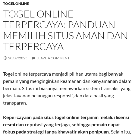
TOGEL ONLINE
TOGEL ONLINE
TERPERCAYA: PANDUAN
MEMILIH SITUS AMAN DAN
TERPERCAYA
20/07/2025
LEAVE A COMMENT
Togel online terpercaya menjadi pilihan utama bagi banyak
pemain yang menginginkan keamanan dan kenyamanan dalam
bermain. Situs ini biasanya menawarkan sistem transaksi yang
jelas, layanan pelanggan responsif, dan data hasil yang
transparan.
Kepercayaan pada situs togel online terjamin melalui lisensi
resmi dan reputasi yang terjaga, sehingga pemain dapat
fokus pada strategi tanpa khawatir akan penipuan.
Selain itu,