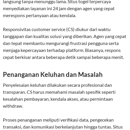
langsung tanpa menunggu lama. Situs togel terpercaya
menyediakan layanan ini 24 jam dengan agen yang cepat
merespons pertanyaan atau kendala.
Responsivitas customer service (CS) diukur dari waktu
tanggapan dan kualitas solusi yang diberikan. Agen yang cepat
dan tepat membantu mengurangi frustrasi pengguna serta
menjaga kepercayaan terhadap platform. Biasanya, respons
cepat berkisar antara beberapa detik sampai beberapa menit.
Penanganan Keluhan dan Masalah
Penyelesaian keluhan dilakukan secara profesional dan
transparan. CS harus memahami masalah spesifik seperti
kesalahan pembayaran, kendala akses, atau permintaan
withdraw.
Proses penanganan meliputi verifikasi data, pengecekan
transaksi, dan komunikasi berkelanjutan hingga tuntas. Situs