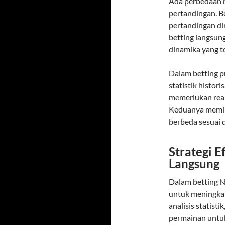
Ada perbedaan m
pertandingan. B
pertandingan di
betting langsu
dinamika yang te
Dalam betting p
statistik histor
memerlukan reak
Keduanya memili
berbeda sesuai 
Strategi E
Langsung
Dalam betting N
untuk meningka
analisis statis
permainan untu