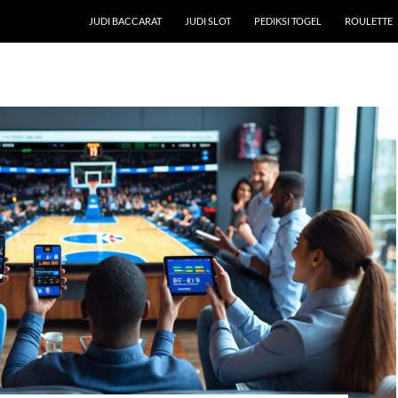
SKIP TO CONTENT
JUDI BACCARAT
JUDI SLOT
PEDIKSI TOGEL
ROULETTE