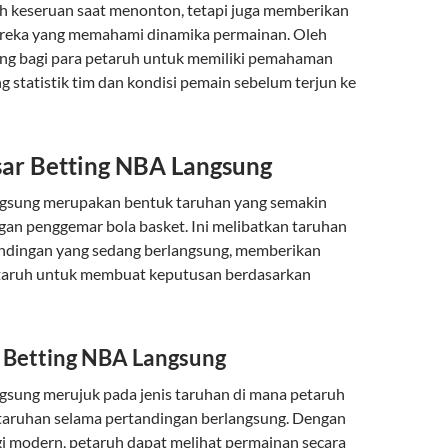
 keseruan saat menonton, tetapi juga memberikan
ereka yang memahami dinamika permainan. Oleh
ting bagi para petaruh untuk memiliki pemahaman
g statistik tim dan kondisi pemain sebelum terjun ke
ar Betting NBA Langsung
ngsung merupakan bentuk taruhan yang semakin
ngan penggemar bola basket. Ini melibatkan taruhan
andingan yang sedang berlangsung, memberikan
etaruh untuk membuat keputusan berdasarkan
 Betting NBA Langsung
gsung merujuk pada jenis taruhan di mana petaruh
taruhan selama pertandingan berlangsung. Dengan
i modern, petaruh dapat melihat permainan secara