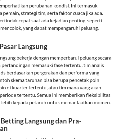
mperhatikan perubahan kondisi. Ini termasuk
 pemain, strategi tim, serta faktor cuaca jika ada.
rtindak cepat saat ada kejadian penting, seperti
i mencolok, yang dapat mempengaruhi peluang.
 Pasar Langsung
angsung bekerja dengan memperbarui peluang secara
a pertandingan memasuki fase tertentu, tim analis
ds berdasarkan pergerakan dan performa yang
ntoh skema taruhan bisa berupa pencetak poin
oin di kuarter tertentu, atau tim mana yang akan
eriode tertentu. Semua ini memberikan fleksibilitas
 lebih kepada petaruh untuk memanfaatkan momen.
Betting Langsung dan Pra-
gan