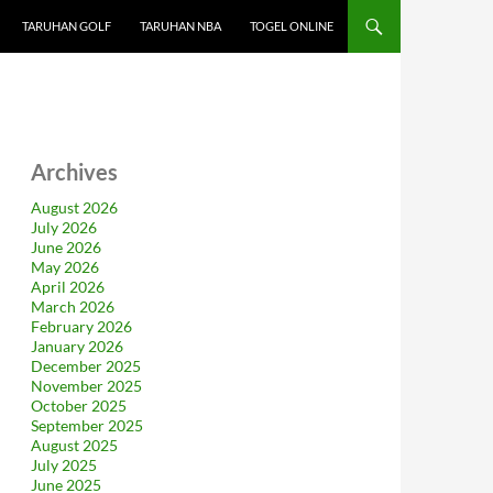
TARUHAN GOLF
TARUHAN NBA
TOGEL ONLINE
Archives
August 2026
July 2026
June 2026
May 2026
April 2026
March 2026
February 2026
January 2026
December 2025
November 2025
October 2025
September 2025
August 2025
July 2025
June 2025