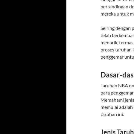
pertandingan de
mereka untuk m
Seiring dengan 
telah berkemban
menarik, termasu
proses taruhan 
penggemar untu
Dasar-das
Taruhan NBA onl
para penggemar 
Memahami jenis 
memulai adalah 
taruhan ini.
Jenis Taru