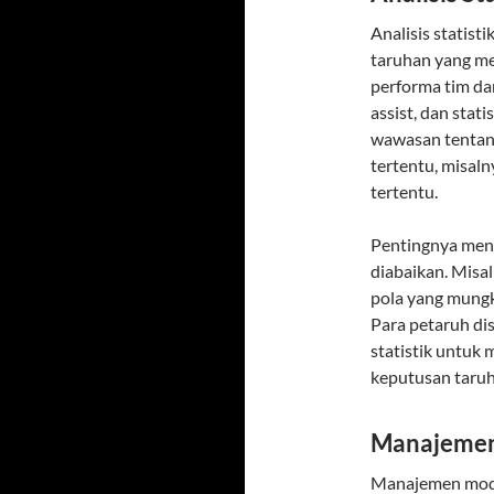
Analisis statist
taruhan yang me
performa tim da
assist, dan stat
wawasan tentan
tertentu, misal
tertentu.
Pentingnya menc
diabaikan. Misa
pola yang mungk
Para petaruh di
statistik untuk 
keputusan taruh
Manajemen
Manajemen moda