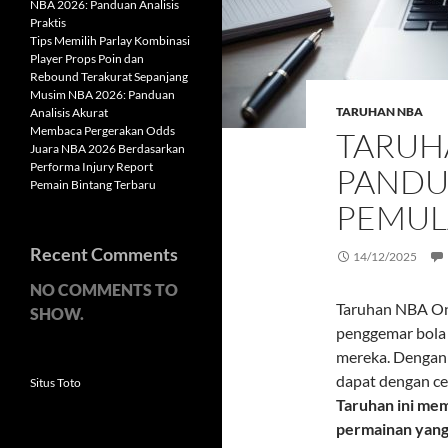
NBA 2026: Panduan Analisis
Praktis
Tips Memilih Parlay Kombinasi
Player Props Poin dan
Rebound Terakurat Sepanjang
Musim NBA 2026: Panduan
TARUHAN NBA
Analisis Akurat
Membaca Pergerakan Odds
TARUH
Juara NBA 2026 Berdasarkan
Performa Injury Report
PANDU
Pemain Bintang Terbaru
PEMUL
Recent Comments
14/12/2025
NO COMMENTS TO
Taruhan NBA Onl
SHOW.
penggemar bola
mereka. Dengan 
dapat dengan c
Situs Toto
Taruhan ini me
permainan yang