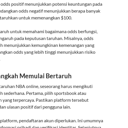
 odds positif menunjukkan potensi keuntungan pada
sedangkan odds negatif menunjukkan berapa banyak
ertaruhkan untuk memenangkan $100.
taruh untuk memahami bagaimana odds berfungsi,
engaruh pada keputusan taruhan. Misalnya, odds
dah menunjukkan kemungkinan kemenangan yang
dangkan odds yang lebih tinggi menunjukkan risiko
.
angkah Memulai Bertaruh
aruhan NBA online, seseorang harus mengikuti
h sederhana. Pertama, pilih sportsbook atau
n yang terpercaya. Pastikan platform tersebut
dan ulasan positif dari pengguna lain.
 platform, pendaftaran akun diperlukan. Ini umumnya
rmasi pribadi dan verifikasi identitas. Selanjutnya,