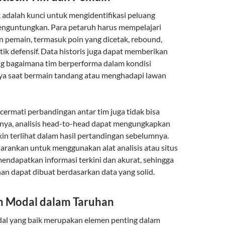
ik adalah kunci untuk mengidentifikasi peluang
nguntungkan. Para petaruh harus mempelajari
n pemain, termasuk poin yang dicetak, rebound,
istik defensif. Data historis juga dapat memberikan
g bagaimana tim berperforma dalam kondisi
nya saat bermain tandang atau menghadapi lawan
ermati perbandingan antar tim juga tidak bisa
lnya, analisis head-to-head dapat mengungkapkan
in terlihat dalam hasil pertandingan sebelumnya.
sarankan untuk menggunakan alat analisis atau situs
mendapatkan informasi terkini dan akurat, sehingga
an dapat dibuat berdasarkan data yang solid.
 Modal dalam Taruhan
l yang baik merupakan elemen penting dalam