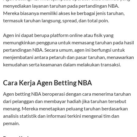
menyediakan layanan taruhan pada pertandingan NBA.
Mereka biasanya memiliki akses ke berbagai jenis taruhan,
termasuk taruhan langsung, spread, dan total poin.
Agen ini dapat berupa platform online atau fisik yang
memungkinkan pengguna untuk memasang taruhan pada hasil
pertandingan NBA. Secara umum, agen ini berfungsi untuk
menjembatani antara petaruh dan pasar taruhan, menawarkan
kemudahan serta keamanan dalam melakukan transaksi.
Cara Kerja Agen Betting NBA
Agen betting NBA beroperasi dengan cara menerima taruhan
dari pelanggan dan membayar hadiah jika taruhan tersebut
menang. Mereka menetapkan peluang taruhan berdasarkan
analisis statistik dan informasi terkini mengenai tim dan
pemain.