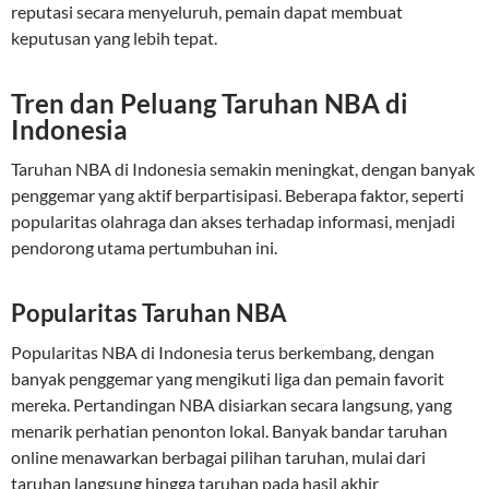
reputasi secara menyeluruh, pemain dapat membuat
keputusan yang lebih tepat.
Tren dan Peluang Taruhan NBA di
Indonesia
Taruhan NBA di Indonesia semakin meningkat, dengan banyak
penggemar yang aktif berpartisipasi. Beberapa faktor, seperti
popularitas olahraga dan akses terhadap informasi, menjadi
pendorong utama pertumbuhan ini.
Popularitas Taruhan NBA
Popularitas NBA di Indonesia terus berkembang, dengan
banyak penggemar yang mengikuti liga dan pemain favorit
mereka. Pertandingan NBA disiarkan secara langsung, yang
menarik perhatian penonton lokal. Banyak bandar taruhan
online menawarkan berbagai pilihan taruhan, mulai dari
taruhan langsung hingga taruhan pada hasil akhir