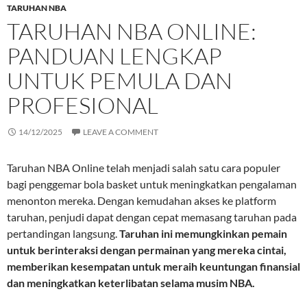
TARUHAN NBA
TARUHAN NBA ONLINE:
PANDUAN LENGKAP
UNTUK PEMULA DAN
PROFESIONAL
14/12/2025
LEAVE A COMMENT
Taruhan NBA Online telah menjadi salah satu cara populer
bagi penggemar bola basket untuk meningkatkan pengalaman
menonton mereka. Dengan kemudahan akses ke platform
taruhan, penjudi dapat dengan cepat memasang taruhan pada
pertandingan langsung.
Taruhan ini memungkinkan pemain
untuk berinteraksi dengan permainan yang mereka cintai,
memberikan kesempatan untuk meraih keuntungan finansial
dan meningkatkan keterlibatan selama musim NBA.