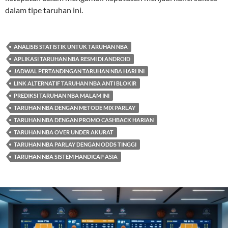
dalam tipe taruhan ini.
ANALISIS STATISTIK UNTUK TARUHAN NBA
APLIKASI TARUHAN NBA RESMI DI ANDROID
JADWAL PERTANDINGAN TARUHAN NBA HARI INI
LINK ALTERNATIF TARUHAN NBA ANTI BLOKIR
PREDIKSI TARUHAN NBA MALAM INI
TARUHAN NBA DENGAN METODE MIX PARLAY
TARUHAN NBA DENGAN PROMO CASHBACK HARIAN
TARUHAN NBA OVER UNDER AKURAT
TARUHAN NBA PARLAY DENGAN ODDS TINGGI
TARUHAN NBA SISTEM HANDICAP ASIA