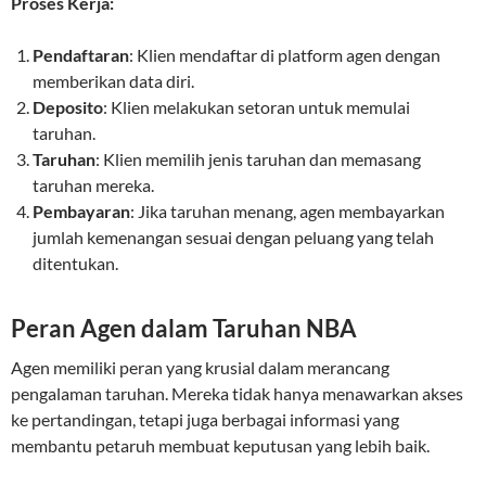
Proses Kerja:
Pendaftaran
: Klien mendaftar di platform agen dengan
memberikan data diri.
Deposito
: Klien melakukan setoran untuk memulai
taruhan.
Taruhan
: Klien memilih jenis taruhan dan memasang
taruhan mereka.
Pembayaran
: Jika taruhan menang, agen membayarkan
jumlah kemenangan sesuai dengan peluang yang telah
ditentukan.
Peran Agen dalam Taruhan NBA
Agen memiliki peran yang krusial dalam merancang
pengalaman taruhan. Mereka tidak hanya menawarkan akses
ke pertandingan, tetapi juga berbagai informasi yang
membantu petaruh membuat keputusan yang lebih baik.