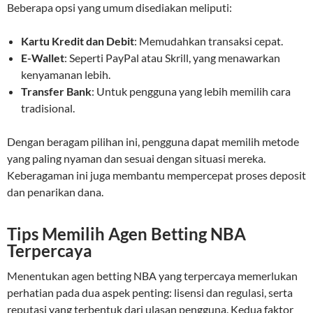
Beberapa opsi yang umum disediakan meliputi:
Kartu Kredit dan Debit
: Memudahkan transaksi cepat.
E-Wallet
: Seperti PayPal atau Skrill, yang menawarkan
kenyamanan lebih.
Transfer Bank
: Untuk pengguna yang lebih memilih cara
tradisional.
Dengan beragam pilihan ini, pengguna dapat memilih metode
yang paling nyaman dan sesuai dengan situasi mereka.
Keberagaman ini juga membantu mempercepat proses deposit
dan penarikan dana.
Tips Memilih Agen Betting NBA
Terpercaya
Menentukan agen betting NBA yang terpercaya memerlukan
perhatian pada dua aspek penting: lisensi dan regulasi, serta
reputasi yang terbentuk dari ulasan pengguna. Kedua faktor