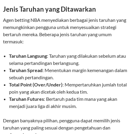
Jenis Taruhan yang Ditawarkan
Agen betting NBA menyediakan berbagai jenis taruhan yang
memungkinkan pengguna untuk menyesuaikan strategi
bertaruh mereka. Beberapa jenis taruhan yang umum
termasuk:
Taruhan Langsung
: Taruhan yang dilakukan sebelum atau
selama pertandingan berlangsung.
Taruhan Spread
: Menentukan margin kemenangan dalam
sebuah pertandingan.
Total Point (Over/Under)
: Mempertaruhkan jumlah total
poin yang akan dicetak oleh kedua tim.
Taruhan Futures
: Bertaruh pada tim mana yang akan
menjadi juara liga di akhir musim.
Dengan banyaknya pilihan, pengguna dapat memilih jenis
taruhan yang paling sesuai dengan pengetahuan dan