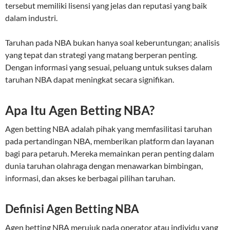
tersebut memiliki lisensi yang jelas dan reputasi yang baik
dalam industri.
Taruhan pada NBA bukan hanya soal keberuntungan; analisis
yang tepat dan strategi yang matang berperan penting.
Dengan informasi yang sesuai, peluang untuk sukses dalam
taruhan NBA dapat meningkat secara signifikan.
Apa Itu Agen Betting NBA?
Agen betting NBA adalah pihak yang memfasilitasi taruhan
pada pertandingan NBA, memberikan platform dan layanan
bagi para petaruh. Mereka memainkan peran penting dalam
dunia taruhan olahraga dengan menawarkan bimbingan,
informasi, dan akses ke berbagai pilihan taruhan.
Definisi Agen Betting NBA
Agen betting NBA merujuk pada operator atau individu yang