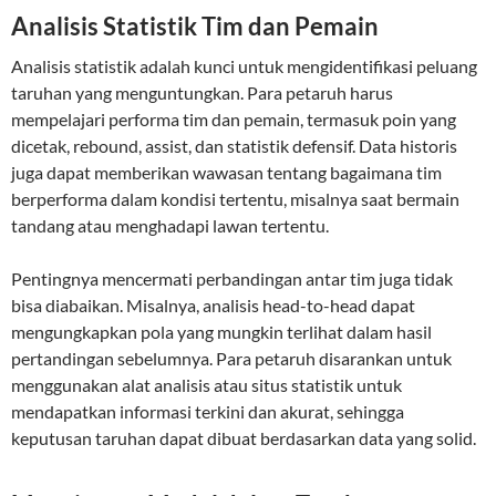
Analisis Statistik Tim dan Pemain
Analisis statistik adalah kunci untuk mengidentifikasi peluang
taruhan yang menguntungkan. Para petaruh harus
mempelajari performa tim dan pemain, termasuk poin yang
dicetak, rebound, assist, dan statistik defensif. Data historis
juga dapat memberikan wawasan tentang bagaimana tim
berperforma dalam kondisi tertentu, misalnya saat bermain
tandang atau menghadapi lawan tertentu.
Pentingnya mencermati perbandingan antar tim juga tidak
bisa diabaikan. Misalnya, analisis head-to-head dapat
mengungkapkan pola yang mungkin terlihat dalam hasil
pertandingan sebelumnya. Para petaruh disarankan untuk
menggunakan alat analisis atau situs statistik untuk
mendapatkan informasi terkini dan akurat, sehingga
keputusan taruhan dapat dibuat berdasarkan data yang solid.