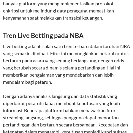
banyak platform yang mengimplementasikan protokol
enkripsi untuk melindungi data pengguna, memastikan
kenyamanan saat melakukan transaksi keuangan.
Tren Live Betting pada NBA
Live betting adalah salah satu tren terbaru dalam taruhan NBA
yang semakin diminati. Fitur ini memungkinkan petaruh untuk
bertaruh pada acara yang sedang berlangsung, dengan odds
yang berubah secara dinamis selama pertandingan. Hal ini
memberikan pengalaman yang mendebarkan dan lebih
mendalam bagi petaruh.
Dengan adanya analisis langsung dan data statistik yang
diperbarui, petaruh dapat membuat keputusan yang lebih
informasi. Beberapa platform bahkan menawarkan fitur
streaming langsung, sehingga pengguna dapat menonton
pertandingan dan bertaruh secara bersamaan. Kecepatan dan
ketepatan dalam mengambil keputusan menjadi kunci sukses