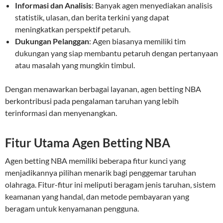
Informasi dan Analisis
: Banyak agen menyediakan analisis
statistik, ulasan, dan berita terkini yang dapat
meningkatkan perspektif petaruh.
Dukungan Pelanggan
: Agen biasanya memiliki tim
dukungan yang siap membantu petaruh dengan pertanyaan
atau masalah yang mungkin timbul.
Dengan menawarkan berbagai layanan, agen betting NBA
berkontribusi pada pengalaman taruhan yang lebih
terinformasi dan menyenangkan.
Fitur Utama Agen Betting NBA
Agen betting NBA memiliki beberapa fitur kunci yang
menjadikannya pilihan menarik bagi penggemar taruhan
olahraga. Fitur-fitur ini meliputi beragam jenis taruhan, sistem
keamanan yang handal, dan metode pembayaran yang
beragam untuk kenyamanan pengguna.