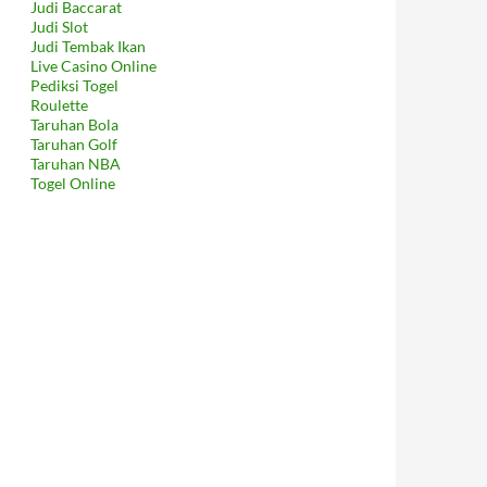
Judi Baccarat
Judi Slot
Judi Tembak Ikan
Live Casino Online
Pediksi Togel
Roulette
Taruhan Bola
Taruhan Golf
Taruhan NBA
Togel Online