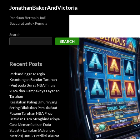
Search
JonathanBakerAndVictoria
Panduan Bermain Judi
Baccarat untuk Pemula
Search
SEARCH
Recent Posts
Perbandingan Margin
Keuntungan Bandar Taruhan
(Vig) pada Bursa NBA Finals
2026 dan Dampaknya Layanan
Taruhan
Kesalahan Paling Umum yang
Sering Dilakukan Pemula Saat
Pasang Taruhan NBA Prop
Bets dan Cara Menghindarinya
Cara Memanfaatkan Data
Statistik Lanjutan (Advanced
Metrics) untuk Prediksi Akurat