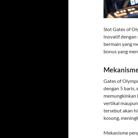
Slot Gates of 
inovatif dengan
bermain yang me
bonus yang men
Mekanisme 
Gates of Olymp
dengan 5 baris,
memungkinkan k
vertikal maupun 
tersebut akan hi
kosong, mening
Mekanisme penga