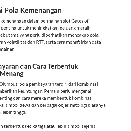
 Pola Kemenangan
kemenangan dalam permainan slot Gates of
 penting untuk meningkatkan peluang meraih
spek utama yang perlu diperhatikan mencakup pola
n volatilitas dan RTP, serta cara menafsirkan data
rmainan.
yaran dan Cara Terbentuk
 Menang
Olympus, pola pembayaran terdiri dari kombinasi
mberikan keuntungan. Pemain perlu mengenali
penting dan cara mereka membentuk kombinasi
a, simbol dewa dan berbagai objek mitologi biasanya
 lebih tinggi.
terbentuk ketika tiga atau lebih simbol sejenis