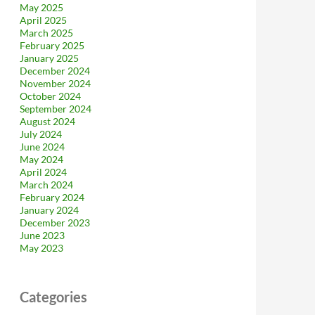
May 2025
April 2025
March 2025
February 2025
January 2025
December 2024
November 2024
October 2024
September 2024
August 2024
July 2024
June 2024
May 2024
April 2024
March 2024
February 2024
January 2024
December 2023
June 2023
May 2023
Categories