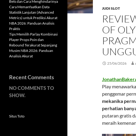
Bets dan Cara Menghindarinya
Cara Memanfaatkan Data
JUDI SLOT
Statistik Lanjutan (Advanced
REVIE
Metrics) untuk Prediksi Akurat
NBA 2026: Panduan Analisis
OF OL
Praktis
Tips Memilih Parlay Kombinasi
PRAGMA
Player Props Poin dan
Rebound Terakurat Sepanjang
UNGG
Musim NBA 2026: Panduan
Analisis Akurat
25/06/2026
Recent Comments
JonathanBaker
Play menawarka
NO COMMENTS TO
penggemar perm
SHOW.
mekanika permai
perhatian banya
putaran gratis 
Situs Toto
meraih kemenan