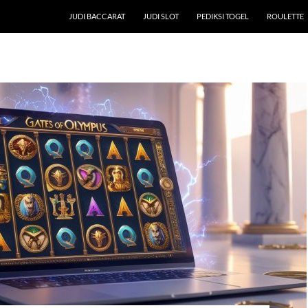
SKIP TO CONTENT
JUDI BACCARAT
JUDI SLOT
PEDIKSI TOGEL
ROULETTE