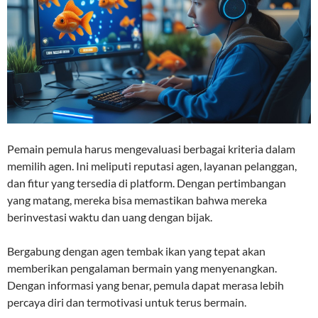
Pemain pemula harus mengevaluasi berbagai kriteria dalam
memilih agen. Ini meliputi reputasi agen, layanan pelanggan,
dan fitur yang tersedia di platform. Dengan pertimbangan
yang matang, mereka bisa memastikan bahwa mereka
berinvestasi waktu dan uang dengan bijak.
Bergabung dengan agen tembak ikan yang tepat akan
memberikan pengalaman bermain yang menyenangkan.
Dengan informasi yang benar, pemula dapat merasa lebih
percaya diri dan termotivasi untuk terus bermain.