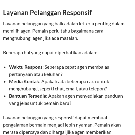
Layanan Pelanggan Responsif
Layanan pelanggan yang baik adalah kriteria penting dalam
memilih agen. Pemain perlu tahu bagaimana cara
menghubungi agen jika ada masalah.
Beberapa hal yang dapat diperhatikan adalah:
Waktu Respons
: Seberapa cepat agen membalas
pertanyaan atau keluhan?
Media Kontak
: Apakah ada beberapa cara untuk
menghubungi, seperti chat, email, atau telepon?
Bantuan Tersedia
: Apakah agen menyediakan panduan
yang jelas untuk pemain baru?
Layanan pelanggan yang responsif dapat membuat
pengalaman bermain menjadi lebih nyaman. Pemain akan
merasa dipercaya dan dihargai jika agen memberikan