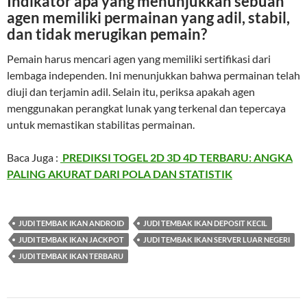
Indikator apa yang menunjukkan sebuah
agen memiliki permainan yang adil, stabil,
dan tidak merugikan pemain?
Pemain harus mencari agen yang memiliki sertifikasi dari
lembaga independen. Ini menunjukkan bahwa permainan telah
diuji dan terjamin adil. Selain itu, periksa apakah agen
menggunakan perangkat lunak yang terkenal dan tepercaya
untuk memastikan stabilitas permainan.
Baca Juga :
PREDIKSI TOGEL 2D 3D 4D TERBARU: ANGKA
PALING AKURAT DARI POLA DAN STATISTIK
JUDI TEMBAK IKAN ANDROID
JUDI TEMBAK IKAN DEPOSIT KECIL
JUDI TEMBAK IKAN JACKPOT
JUDI TEMBAK IKAN SERVER LUAR NEGERI
JUDI TEMBAK IKAN TERBARU