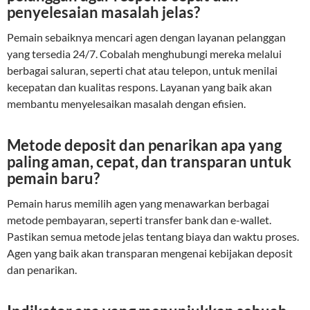
penyelesaian masalah jelas?
Pemain sebaiknya mencari agen dengan layanan pelanggan
yang tersedia 24/7. Cobalah menghubungi mereka melalui
berbagai saluran, seperti chat atau telepon, untuk menilai
kecepatan dan kualitas respons. Layanan yang baik akan
membantu menyelesaikan masalah dengan efisien.
Metode deposit dan penarikan apa yang
paling aman, cepat, dan transparan untuk
pemain baru?
Pemain harus memilih agen yang menawarkan berbagai
metode pembayaran, seperti transfer bank dan e-wallet.
Pastikan semua metode jelas tentang biaya dan waktu proses.
Agen yang baik akan transparan mengenai kebijakan deposit
dan penarikan.