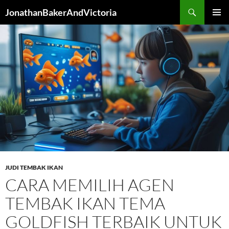
Search
JonathanBakerAndVictoria
SKIP
PRIMAR
TO
MENU
CONTENT
JUDI TEMBAK IKAN
CARA MEMILIH AGEN
TEMBAK IKAN TEMA
GOLDFISH TERBAIK UNTUK