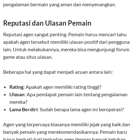
pengalaman bermain yang aman dan menyenangkan.
Reputasi dan Ulasan Pemain
Reputasi agen sangat penting. Pemain harus mencari tahu
apakah agen tersebut memiliki ulasan positif dari pengguna
lain. Untuk melakukannya, mereka bisa mengunjungi forum
game atau situs ulasan.
Beberapa hal yang dapat menjadi acuan antara lain:
Rating
: Apakah agen memiliki rating tinggi?
Ulasan
: Apa pendapat pemain lain tentang pengalaman
mereka?
Lama Berdiri
: Sudah berapa lama agen ini beroperasi?
Agen yang terpercaya biasanya memiliki jejak yang baik dan
banyak pemain yang merekomendasikannya. Pemain baru
harus berhati-hati terhadap agen dengan banyak keluhan.