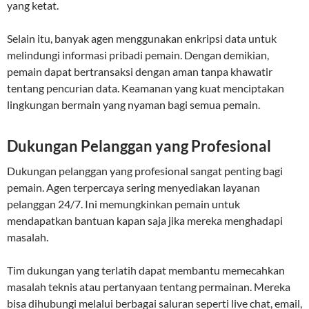
yang ketat.
Selain itu, banyak agen menggunakan enkripsi data untuk
melindungi informasi pribadi pemain. Dengan demikian,
pemain dapat bertransaksi dengan aman tanpa khawatir
tentang pencurian data. Keamanan yang kuat menciptakan
lingkungan bermain yang nyaman bagi semua pemain.
Dukungan Pelanggan yang Profesional
Dukungan pelanggan yang profesional sangat penting bagi
pemain. Agen terpercaya sering menyediakan layanan
pelanggan 24/7. Ini memungkinkan pemain untuk
mendapatkan bantuan kapan saja jika mereka menghadapi
masalah.
Tim dukungan yang terlatih dapat membantu memecahkan
masalah teknis atau pertanyaan tentang permainan. Mereka
bisa dihubungi melalui berbagai saluran seperti live chat, email,