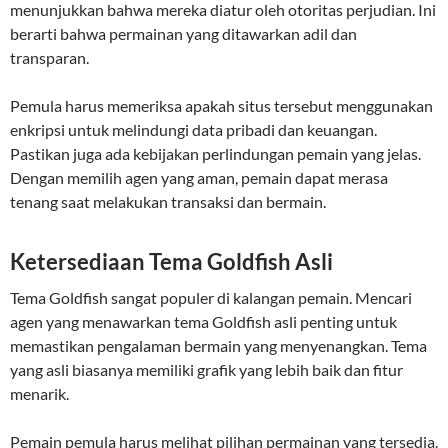
menunjukkan bahwa mereka diatur oleh otoritas perjudian. Ini
berarti bahwa permainan yang ditawarkan adil dan
transparan.
Pemula harus memeriksa apakah situs tersebut menggunakan
enkripsi untuk melindungi data pribadi dan keuangan.
Pastikan juga ada kebijakan perlindungan pemain yang jelas.
Dengan memilih agen yang aman, pemain dapat merasa
tenang saat melakukan transaksi dan bermain.
Ketersediaan Tema Goldfish Asli
Tema Goldfish sangat populer di kalangan pemain. Mencari
agen yang menawarkan tema Goldfish asli penting untuk
memastikan pengalaman bermain yang menyenangkan. Tema
yang asli biasanya memiliki grafik yang lebih baik dan fitur
menarik.
Pemain pemula harus melihat pilihan permainan yang tersedia.