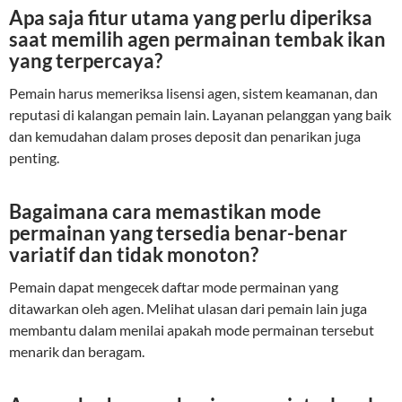
Apa saja fitur utama yang perlu diperiksa
saat memilih agen permainan tembak ikan
yang terpercaya?
Pemain harus memeriksa lisensi agen, sistem keamanan, dan
reputasi di kalangan pemain lain. Layanan pelanggan yang baik
dan kemudahan dalam proses deposit dan penarikan juga
penting.
Bagaimana cara memastikan mode
permainan yang tersedia benar-benar
variatif dan tidak monoton?
Pemain dapat mengecek daftar mode permainan yang
ditawarkan oleh agen. Melihat ulasan dari pemain lain juga
membantu dalam menilai apakah mode permainan tersebut
menarik dan beragam.