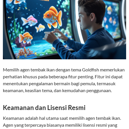
Memilih agen tembak ikan dengan tema Goldfish memerlukan
perhatian khusus pada beberapa fitur penting. Fitur ini dapat
menentukan pengalaman bermain bagi pemula, termasuk
keamanan, keaslian tema, dan kemudahan penggunaan.
Keamanan dan Lisensi Resmi
Keamanan adalah hal utama saat memilih agen tembak ikan.
Agen yang terpercaya biasanya memiliki lisensi resmi yang