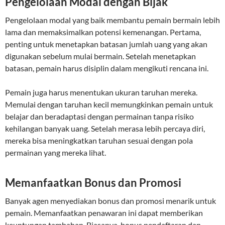
Pengelolaan Modal dengan Bijak
Pengelolaan modal yang baik membantu pemain bermain lebih
lama dan memaksimalkan potensi kemenangan. Pertama,
penting untuk menetapkan batasan jumlah uang yang akan
digunakan sebelum mulai bermain. Setelah menetapkan
batasan, pemain harus disiplin dalam mengikuti rencana ini.
Pemain juga harus menentukan ukuran taruhan mereka.
Memulai dengan taruhan kecil memungkinkan pemain untuk
belajar dan beradaptasi dengan permainan tanpa risiko
kehilangan banyak uang. Setelah merasa lebih percaya diri,
mereka bisa meningkatkan taruhan sesuai dengan pola
permainan yang mereka lihat.
Memanfaatkan Bonus dan Promosi
Banyak agen menyediakan bonus dan promosi menarik untuk
pemain. Memanfaatkan penawaran ini dapat memberikan
keuntungan tambahan. Biasanya, bonus pendaftaran dan