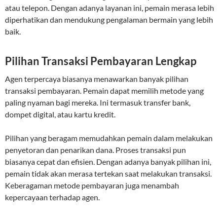
atau telepon. Dengan adanya layanan ini, pemain merasa lebih
diperhatikan dan mendukung pengalaman bermain yang lebih
baik.
Pilihan Transaksi Pembayaran Lengkap
Agen terpercaya biasanya menawarkan banyak pilihan
transaksi pembayaran. Pemain dapat memilih metode yang
paling nyaman bagi mereka. Ini termasuk transfer bank,
dompet digital, atau kartu kredit.
Pilihan yang beragam memudahkan pemain dalam melakukan
penyetoran dan penarikan dana. Proses transaksi pun
biasanya cepat dan efisien. Dengan adanya banyak pilihan ini,
pemain tidak akan merasa tertekan saat melakukan transaksi.
Keberagaman metode pembayaran juga menambah
kepercayaan terhadap agen.