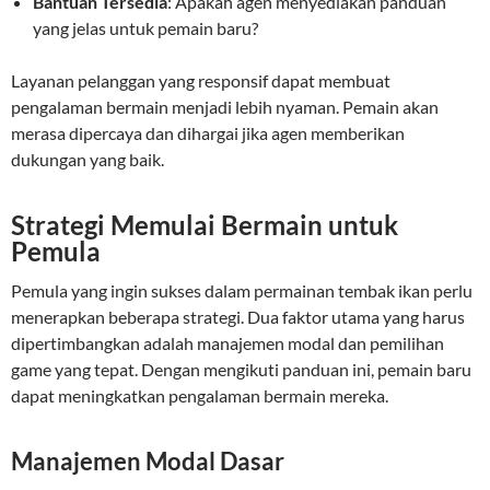
Bantuan Tersedia
: Apakah agen menyediakan panduan
yang jelas untuk pemain baru?
Layanan pelanggan yang responsif dapat membuat
pengalaman bermain menjadi lebih nyaman. Pemain akan
merasa dipercaya dan dihargai jika agen memberikan
dukungan yang baik.
Strategi Memulai Bermain untuk
Pemula
Pemula yang ingin sukses dalam permainan tembak ikan perlu
menerapkan beberapa strategi. Dua faktor utama yang harus
dipertimbangkan adalah manajemen modal dan pemilihan
game yang tepat. Dengan mengikuti panduan ini, pemain baru
dapat meningkatkan pengalaman bermain mereka.
Manajemen Modal Dasar