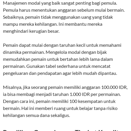
Manajemen modal yang baik sangat penting bagi pemula.
Pemula harus menentukan anggaran sebelum mulai bermain.
Sebaiknya, pemain tidak menggunakan uang yang tidak
mampu mereka kehilangan. Ini membantu mereka
menghindari kerugian besar.
Pemain dapat mulai dengan taruhan kecil untuk memahami
dinamika permainan. Mengelola modal dengan bijak
memudahkan pemain untuk bertahan lebih lama dalam
permainan. Gunakan tabel sederhana untuk mencatat
pengeluaran dan pendapatan agar lebih mudah dipantau.
Misalnya, jika seorang pemain memiliki anggaran 100.000 IDR,
ia bisa membagi menjadi taruhan 1.000 IDR per permainan.
Dengan cara ini, pemain memiliki 100 kesempatan untuk
bermain. Hal ini memberi ruang untuk belajar tanpa risiko
kehilangan semua dana sekaligus.