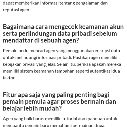
dapat memberikan informasi tentang pengalaman dan
reputasi agen.
Bagaimana cara mengecek keamanan akun
serta perlindungan data pribadi sebelum
mendaftar di sebuah agen?
Pemain perlu mencari agen yang menggunakan enkripsi data
untuk melindungi informasi pribadi. Pastikan agen memiliki
kebijakan privasi yang jelas. Selain itu, periksa apakah mereka
memiliki sistem keamanan tambahan seperti autentikasi dua
faktor.
Fitur apa saja yang paling penting bagi
pemain pemula agar proses bermain dan
belajar lebih mudah?
Agen yang baik harus memiliki tutorial atau panduan untuk
membantu pemain baru memahami permainan. Juga,