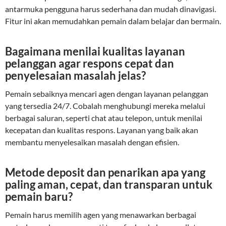
antarmuka pengguna harus sederhana dan mudah dinavigasi.
Fitur ini akan memudahkan pemain dalam belajar dan bermain.
Bagaimana menilai kualitas layanan
pelanggan agar respons cepat dan
penyelesaian masalah jelas?
Pemain sebaiknya mencari agen dengan layanan pelanggan
yang tersedia 24/7. Cobalah menghubungi mereka melalui
berbagai saluran, seperti chat atau telepon, untuk menilai
kecepatan dan kualitas respons. Layanan yang baik akan
membantu menyelesaikan masalah dengan efisien.
Metode deposit dan penarikan apa yang
paling aman, cepat, dan transparan untuk
pemain baru?
Pemain harus memilih agen yang menawarkan berbagai