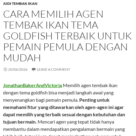
JUDI TEMBAK IKAN
CARA MEMILIH AGEN
TEMBAK IKAN TEMA
GOLDFISH TERBAIK UNTUK
PEMAIN PEMULA DENGAN
MUDAH
20/06/2026
LEAVE A COMMENT
JonathanBakerAndVictoria
Memilih agen tembak ikan
dengan tema goldfish bisa menjadi langkah awal yang
menyenangkan bagi pemain pemula.
Penting untuk
memahami fitur yang ditawarkan oleh agen-agen ini agar
dapat memilih yang terbaik sesuai dengan kebutuhan dan
tujuan bermain.
Mencari agen yang tepat tidak hanya
membantu dalam mendapatkan pengalaman bermain yang