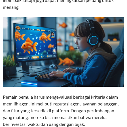
lebih baik, tetapi juga dapat meningkatkan peluang untuk
menang.
Pemain pemula harus mengevaluasi berbagai kriteria dalam
memilih agen. Ini meliputi reputasi agen, layanan pelanggan,
dan fitur yang tersedia di platform. Dengan pertimbangan
yang matang, mereka bisa memastikan bahwa mereka
berinvestasi waktu dan uang dengan bijak.