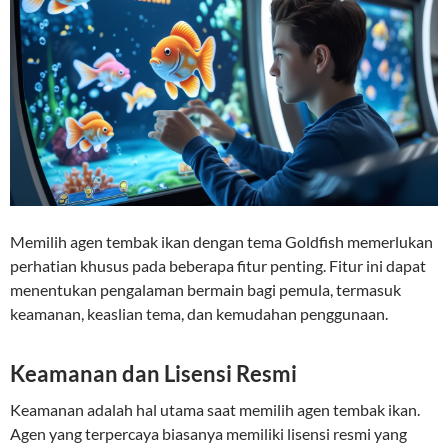
Memilih agen tembak ikan dengan tema Goldfish memerlukan
perhatian khusus pada beberapa fitur penting. Fitur ini dapat
menentukan pengalaman bermain bagi pemula, termasuk
keamanan, keaslian tema, dan kemudahan penggunaan.
Keamanan dan Lisensi Resmi
Keamanan adalah hal utama saat memilih agen tembak ikan.
Agen yang terpercaya biasanya memiliki lisensi resmi yang