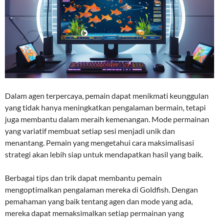
Dalam agen terpercaya, pemain dapat menikmati keunggulan
yang tidak hanya meningkatkan pengalaman bermain, tetapi
juga membantu dalam meraih kemenangan. Mode permainan
yang variatif membuat setiap sesi menjadi unik dan
menantang. Pemain yang mengetahui cara maksimalisasi
strategi akan lebih siap untuk mendapatkan hasil yang baik.
Berbagai tips dan trik dapat membantu pemain
mengoptimalkan pengalaman mereka di Goldfish. Dengan
pemahaman yang baik tentang agen dan mode yang ada,
mereka dapat memaksimalkan setiap permainan yang