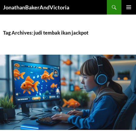
Search
JonathanBakerAndVictoria
SKIP
PRIMAR
TO
MENU
CONTENT
Tag Archives: judi tembak ikan jackpot