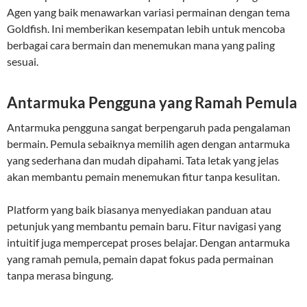
Agen yang baik menawarkan variasi permainan dengan tema
Goldfish. Ini memberikan kesempatan lebih untuk mencoba
berbagai cara bermain dan menemukan mana yang paling
sesuai.
Antarmuka Pengguna yang Ramah Pemula
Antarmuka pengguna sangat berpengaruh pada pengalaman
bermain. Pemula sebaiknya memilih agen dengan antarmuka
yang sederhana dan mudah dipahami. Tata letak yang jelas
akan membantu pemain menemukan fitur tanpa kesulitan.
Platform yang baik biasanya menyediakan panduan atau
petunjuk yang membantu pemain baru. Fitur navigasi yang
intuitif juga mempercepat proses belajar. Dengan antarmuka
yang ramah pemula, pemain dapat fokus pada permainan
tanpa merasa bingung.