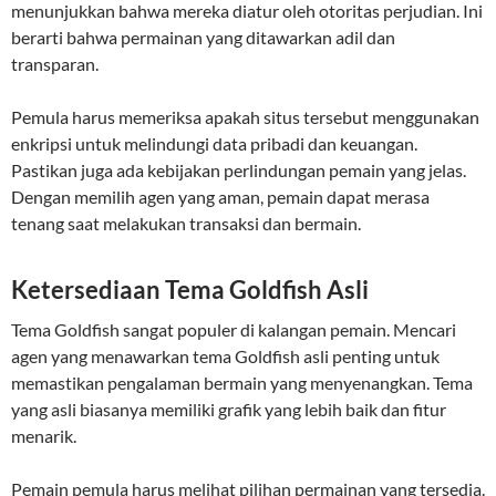
menunjukkan bahwa mereka diatur oleh otoritas perjudian. Ini
berarti bahwa permainan yang ditawarkan adil dan
transparan.
Pemula harus memeriksa apakah situs tersebut menggunakan
enkripsi untuk melindungi data pribadi dan keuangan.
Pastikan juga ada kebijakan perlindungan pemain yang jelas.
Dengan memilih agen yang aman, pemain dapat merasa
tenang saat melakukan transaksi dan bermain.
Ketersediaan Tema Goldfish Asli
Tema Goldfish sangat populer di kalangan pemain. Mencari
agen yang menawarkan tema Goldfish asli penting untuk
memastikan pengalaman bermain yang menyenangkan. Tema
yang asli biasanya memiliki grafik yang lebih baik dan fitur
menarik.
Pemain pemula harus melihat pilihan permainan yang tersedia.