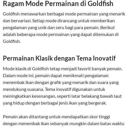
Ragam Mode Permainan di Goldfish
Goldfish menawarkan berbagai mode permainan yang menarik
dan bervariasi. Setiap mode dirancang untuk memberikan
pengalaman yang unik dan seru bagi para pemain. Berikut
adalah beberapa mode permainan yang dapat ditemukan di
Goldfish.
Permainan Klasik dengan Tema Inovatif
Mode klasik di Goldfish tetap menjadi favorit banyak pemain.
Dalam mode ini, pemain dapat menikmati pengalaman
menembak ikan dengan grafik yang menarik dan suara yang
mendukung suasana. Tema inovatif digunakan untuk
meningkatkan kesenangan, seperti latar belakang bawah laut
yang hidup dengan berbagai jenis ikan yang bergerak.
Pemain akan ditantang untuk mendapatkan skor tinggi
dengan menembak ikan sebanyak mungkin dalam batas waktu