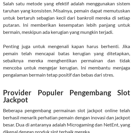
Salah satu metode yang efektif adalah menggunakan sistem
taruhan yang konsisten. Misalnya, pemain dapat memutuskan
untuk bertaruh sebagian kecil dari bankroll mereka di setiap
putaran. Ini memberikan kesempatan lebih panjang untuk
bermain, meskipun ada kerugian yang mungkin terjadi.
Penting juga untuk mengenali kapan harus berhenti. Jika
pemain telah mencapai batas kerugian yang ditetapkan,
sebaiknya mereka menghentikan permainan dan tidak
mencoba untuk mengejar kerugian. Ini membantu menjaga
pengalaman bermain tetap positif dan bebas dari stres.
Provider Populer Pengembang Slot
Jackpot
Beberapa pengembang permainan slot jackpot online telah
berhasil menarik perhatian pemain dengan inovasi dan jackpot
besar. Dua di antaranya adalah Microgaming dan NetEnt, yang
dikenal dengan produk slot terbaik mereka.