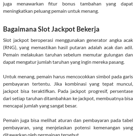
juga menawarkan fitur bonus tambahan yang dapat
meningkatkan peluang pemain untuk menang.
Bagaimana Slot Jackpot Bekerja
Slot jackpot beroperasi menggunakan generator angka acak
(RNG), yang memastikan hasil putaran adalah acak dan adil.
Pemain melakukan taruhan sebelum memutar gulungan dan
dapat mengatur jumlah taruhan yang ingin mereka pasang.
Untuk menang, pemain harus mencocokkan simbol pada garis
pembayaran tertentu. Jika kombinasi yang tepat muncul,
jackpot bisa teraktifkan. Pada jackpot progresif, persentase
dari setiap taruhan ditambahkan ke jackpot, membuatnya bisa
mencapai jumlah yang sangat besar.
Pemain juga bisa melihat aturan dan pembayaran pada tabel
pembayaran, yang menjelaskan potensi kemenangan yang
ditawarkan oleh permainan tersebut.