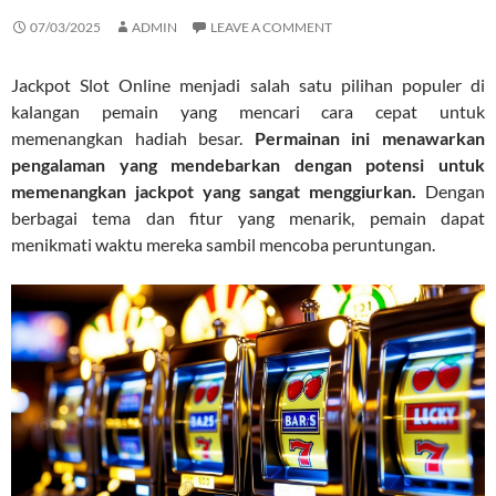
07/03/2025
ADMIN
LEAVE A COMMENT
Jackpot Slot Online menjadi salah satu pilihan populer di
kalangan pemain yang mencari cara cepat untuk
memenangkan hadiah besar.
Permainan ini menawarkan
pengalaman yang mendebarkan dengan potensi untuk
memenangkan jackpot yang sangat menggiurkan.
Dengan
berbagai tema dan fitur yang menarik, pemain dapat
menikmati waktu mereka sambil mencoba peruntungan.