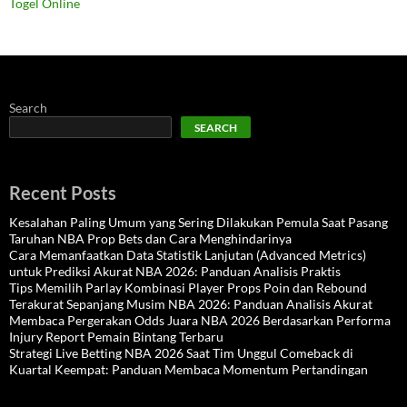
Togel Online
Search
SEARCH
Recent Posts
Kesalahan Paling Umum yang Sering Dilakukan Pemula Saat Pasang
Taruhan NBA Prop Bets dan Cara Menghindarinya
Cara Memanfaatkan Data Statistik Lanjutan (Advanced Metrics)
untuk Prediksi Akurat NBA 2026: Panduan Analisis Praktis
Tips Memilih Parlay Kombinasi Player Props Poin dan Rebound
Terakurat Sepanjang Musim NBA 2026: Panduan Analisis Akurat
Membaca Pergerakan Odds Juara NBA 2026 Berdasarkan Performa
Injury Report Pemain Bintang Terbaru
Strategi Live Betting NBA 2026 Saat Tim Unggul Comeback di
Kuartal Keempat: Panduan Membaca Momentum Pertandingan