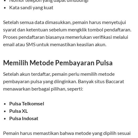
Kata sandi yang kuat
Setelah semua data dimasukkan, pemain harus menyetujui
syarat dan ketentuan sebelum mengklik tombol pendaftaran.
Proses pendaftaran biasanya memerlukan verifikasi melalui
email atau SMS untuk memastikan keaslian akun.
Memilih Metode Pembayaran Pulsa
Setelah akun terdaftar, pemain perlu memilih metode
pembayaran pulsa yang diinginkan. Banyak situs Baccarat
menawarkan berbagai pilihan, seperti:
Pulsa Telkomsel
Pulsa XL
Pulsa Indosat
Pemain harus memastikan bahwa metode yang dipilih sesuai