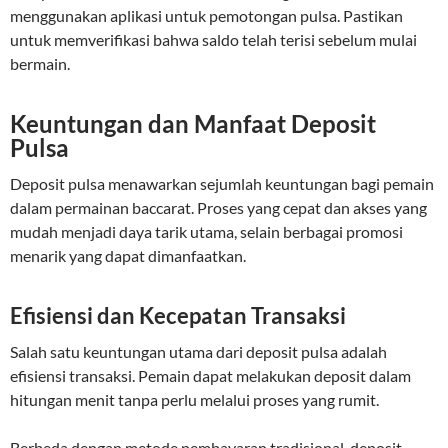
menggunakan aplikasi untuk pemotongan pulsa. Pastikan
untuk memverifikasi bahwa saldo telah terisi sebelum mulai
bermain.
Keuntungan dan Manfaat Deposit
Pulsa
Deposit pulsa menawarkan sejumlah keuntungan bagi pemain
dalam permainan baccarat. Proses yang cepat dan akses yang
mudah menjadi daya tarik utama, selain berbagai promosi
menarik yang dapat dimanfaatkan.
Efisiensi dan Kecepatan Transaksi
Salah satu keuntungan utama dari deposit pulsa adalah
efisiensi transaksi. Pemain dapat melakukan deposit dalam
hitungan menit tanpa perlu melalui proses yang rumit.
Berbeda dengan metode pembayaran tradisional, deposit