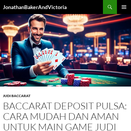
Search
JonathanBakerAndVictoria
SKIP
PRIMAR
TO
MENU
CONTENT
JUDI BACCARAT
BACCARAT DEPOSIT PULSA:
CARA MUDAH DAN AMAN
UNTUK MAIN GAME JUDI