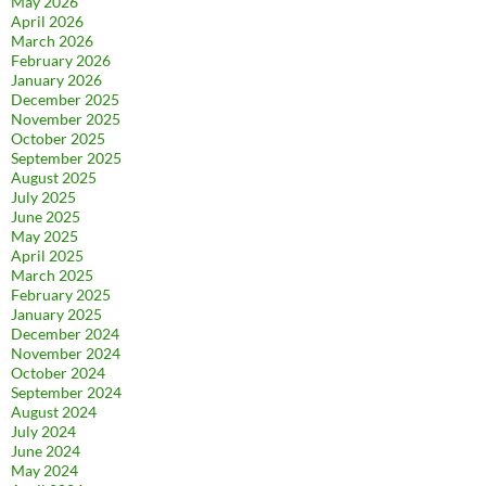
May 2026
April 2026
March 2026
February 2026
January 2026
December 2025
November 2025
October 2025
September 2025
August 2025
July 2025
June 2025
May 2025
April 2025
March 2025
February 2025
January 2025
December 2024
November 2024
October 2024
September 2024
August 2024
July 2024
June 2024
May 2024