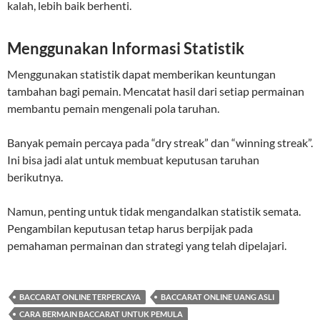
kalah, lebih baik berhenti.
Menggunakan Informasi Statistik
Menggunakan statistik dapat memberikan keuntungan
tambahan bagi pemain. Mencatat hasil dari setiap permainan
membantu pemain mengenali pola taruhan.
Banyak pemain percaya pada “dry streak” dan “winning streak”.
Ini bisa jadi alat untuk membuat keputusan taruhan
berikutnya.
Namun, penting untuk tidak mengandalkan statistik semata.
Pengambilan keputusan tetap harus berpijak pada
pemahaman permainan dan strategi yang telah dipelajari.
BACCARAT ONLINE TERPERCAYA
BACCARAT ONLINE UANG ASLI
CARA BERMAIN BACCARAT UNTUK PEMULA