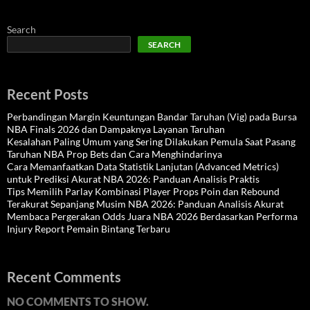
Search
SEARCH
Recent Posts
Perbandingan Margin Keuntungan Bandar Taruhan (Vig) pada Bursa
NBA Finals 2026 dan Dampaknya Layanan Taruhan
Kesalahan Paling Umum yang Sering Dilakukan Pemula Saat Pasang
Taruhan NBA Prop Bets dan Cara Menghindarinya
Cara Memanfaatkan Data Statistik Lanjutan (Advanced Metrics)
untuk Prediksi Akurat NBA 2026: Panduan Analisis Praktis
Tips Memilih Parlay Kombinasi Player Props Poin dan Rebound
Terakurat Sepanjang Musim NBA 2026: Panduan Analisis Akurat
Membaca Pergerakan Odds Juara NBA 2026 Berdasarkan Performa
Injury Report Pemain Bintang Terbaru
Recent Comments
NO COMMENTS TO SHOW.