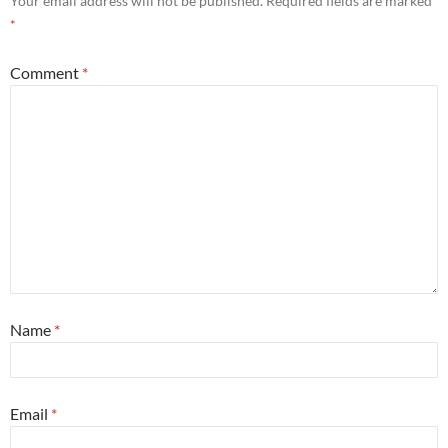
Your email address will not be published.
Required fields are marked
*
Comment
*
Name
*
Email
*