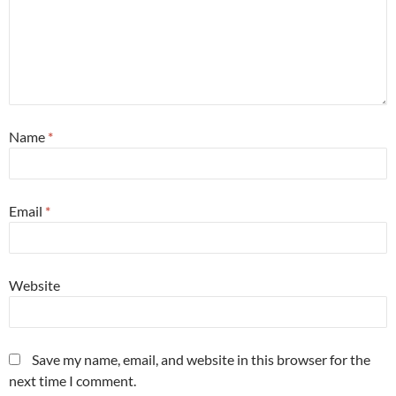
Name
*
Email
*
Website
Save my name, email, and website in this browser for the
next time I comment.