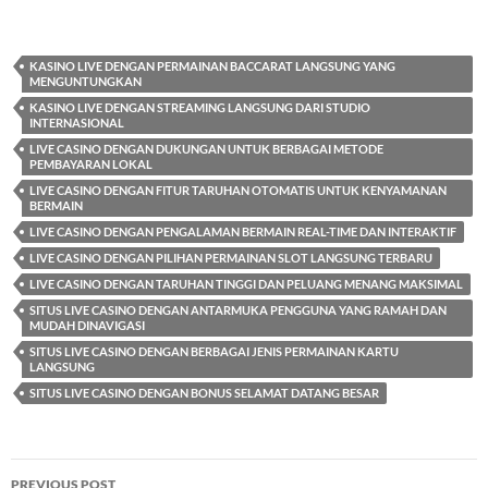
KASINO LIVE DENGAN PERMAINAN BACCARAT LANGSUNG YANG
MENGUNTUNGKAN
KASINO LIVE DENGAN STREAMING LANGSUNG DARI STUDIO
INTERNASIONAL
LIVE CASINO DENGAN DUKUNGAN UNTUK BERBAGAI METODE
PEMBAYARAN LOKAL
LIVE CASINO DENGAN FITUR TARUHAN OTOMATIS UNTUK KENYAMANAN
BERMAIN
LIVE CASINO DENGAN PENGALAMAN BERMAIN REAL-TIME DAN INTERAKTIF
LIVE CASINO DENGAN PILIHAN PERMAINAN SLOT LANGSUNG TERBARU
LIVE CASINO DENGAN TARUHAN TINGGI DAN PELUANG MENANG MAKSIMAL
SITUS LIVE CASINO DENGAN ANTARMUKA PENGGUNA YANG RAMAH DAN
MUDAH DINAVIGASI
SITUS LIVE CASINO DENGAN BERBAGAI JENIS PERMAINAN KARTU
LANGSUNG
SITUS LIVE CASINO DENGAN BONUS SELAMAT DATANG BESAR
Post
PREVIOUS POST