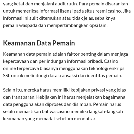
yang ketat dan menjalani audit rutin. Para pemain disarankan
untuk memeriksa informasi lisensi pada situs resmi casino. Jika
informasi ini sulit ditemukan atau tidak jelas, sebaiknya
pemain waspada dan mempertimbangkan opsi lain.
Keamanan Data Pemain
Keamanan data pemain adalah faktor penting dalam menjaga
kepercayaan dan perlindungan informasi pribadi. Casino
online terpercaya biasanya menggunakan teknologi enkripsi
SSL untuk melindungi data transaksi dan identitas pemain.
Selain itu, mereka harus memiliki kebijakan privasi yang jelas
dan transparan. Kebijakan ini harus menjelaskan bagaimana
data pengguna akan diproses dan disimpan. Pemain harus
selalu memastikan bahwa casino memiliki langkah-langkah
keamanan yang memadai sebelum mendaftar.