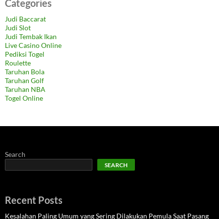
Categories
Judi Baccarat
Judi Slot
Judi Tembak Ikan
Live Casino Online
Pediksi Togel
Roulette
Taruhan Bola
Taruhan Golf
Taruhan NBA
Togel Online
Search
SEARCH
Recent Posts
Kesalahan Paling Umum yang Sering Dilakukan Pemula Saat Pasang