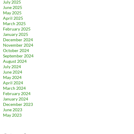
July 2025
June 2025
May 2025
April 2025
March 2025
February 2025
January 2025
December 2024
November 2024
October 2024
September 2024
August 2024
July 2024
June 2024
May 2024
April 2024
March 2024
February 2024
January 2024
December 2023
June 2023
May 2023