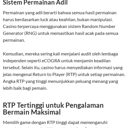
Sistem Permainan Adil
Permainan yang adil berarti bahwa semua hasil permainan
harus berdasarkan luck atau keahlian, bukan manipulasi.
Casino terpercaya menggunakan sistem Random Number
Generator (RNG) untuk memastikan hasil acak pada semua
permainan.
Kemudian, mereka sering kali menjalani audit oleh lembaga
independen seperti eCOGRA untuk menjamin keadilan
tersebut. Selain itu, casino harus menyediakan informasi yang
jelas mengenai Return to Player (RTP) untuk setiap permainan.
Angka RTP yang tinggi menunjukkan peluang menang yang
lebih baik bagi pemain.
RTP Tertinggi untuk Pengalaman
Bermain Maksimal
Memilih game dengan RTP tinggi dapat memengaruhi