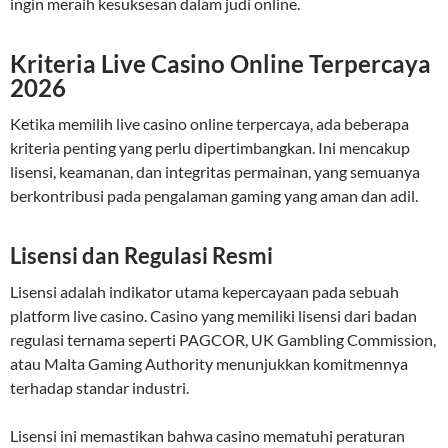
ingin meraih kesuksesan dalam judi online.
Kriteria Live Casino Online Terpercaya
2026
Ketika memilih live casino online terpercaya, ada beberapa
kriteria penting yang perlu dipertimbangkan. Ini mencakup
lisensi, keamanan, dan integritas permainan, yang semuanya
berkontribusi pada pengalaman gaming yang aman dan adil.
Lisensi dan Regulasi Resmi
Lisensi adalah indikator utama kepercayaan pada sebuah
platform live casino. Casino yang memiliki lisensi dari badan
regulasi ternama seperti PAGCOR, UK Gambling Commission,
atau Malta Gaming Authority menunjukkan komitmennya
terhadap standar industri.
Lisensi ini memastikan bahwa casino mematuhi peraturan