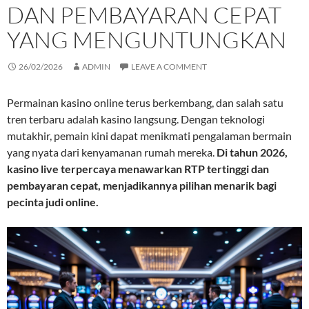
DAN PEMBAYARAN CEPAT
YANG MENGUNTUNGKAN
26/02/2026
ADMIN
LEAVE A COMMENT
Permainan kasino online terus berkembang, dan salah satu
tren terbaru adalah kasino langsung. Dengan teknologi
mutakhir, pemain kini dapat menikmati pengalaman bermain
yang nyata dari kenyamanan rumah mereka.
Di tahun 2026,
kasino live terpercaya menawarkan RTP tertinggi dan
pembayaran cepat, menjadikannya pilihan menarik bagi
pecinta judi online.