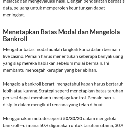
melacak dan mengevaluasi hasil. Dengan pendekatan berbasis
data, peluang untuk memperoleh keuntungan dapat
meningkat.
Menetapkan Batas Modal dan Mengelola
Bankroll
Mengatur batas modal adalah langkah kunci dalam bermain
live casino. Pemain harus menentukan seberapa banyak uang
yang siap mereka habiskan sebelum mulai bermain. Ini
membantu mencegah kerugian yang berlebihan.
Mengelola bankroll berarti mengetahui kapan harus bertaruh
lebih atau kurang. Strategi seperti menetapkan batas taruhan
per sesi dapat membantu menjaga kontrol. Pemain harus
disiplin dalam mengikuti rencana yang telah dibuat.
Menggunakan metode seperti
50/30/20
dalam mengelola
bankroll—di mana 50% digunakan untuk taruhan utama, 30%