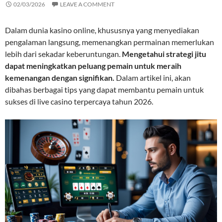
02/03/2026
LEAVE A COMMENT
Dalam dunia kasino online, khususnya yang menyediakan
pengalaman langsung, memenangkan permainan memerlukan
lebih dari sekadar keberuntungan.
Mengetahui strategi jitu
dapat meningkatkan peluang pemain untuk meraih
kemenangan dengan signifikan.
Dalam artikel ini, akan
dibahas berbagai tips yang dapat membantu pemain untuk
sukses di live casino terpercaya tahun 2026.