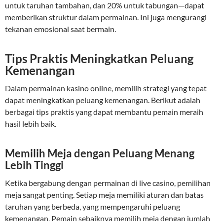
untuk taruhan tambahan, dan 20% untuk tabungan—dapat
memberikan struktur dalam permainan. Ini juga mengurangi
tekanan emosional saat bermain.
Tips Praktis Meningkatkan Peluang
Kemenangan
Dalam permainan kasino online, memilih strategi yang tepat
dapat meningkatkan peluang kemenangan. Berikut adalah
berbagai tips praktis yang dapat membantu pemain meraih
hasil lebih baik.
Memilih Meja dengan Peluang Menang
Lebih Tinggi
Ketika bergabung dengan permainan di live casino, pemilihan
meja sangat penting. Setiap meja memiliki aturan dan batas
taruhan yang berbeda, yang mempengaruhi peluang
kemenangan. Pemain sebaiknya memilih meja dengan jumlah