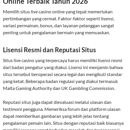
Online Terbaik Tahun 2026
Memilih situs live casino online yang tepat memerlukan
pertimbangan yang cermat. Faktor-faktor seperti lisensi,
variasi permainan, bonus, dan layanan pelanggan sangat
penting untuk pengalaman bermain yang memuaskan.
Lisensi Resmi dan Reputasi Situs
Situs live casino yang terpercaya harus memiliki lisensi resmi
dari badan pengatur yang diakui. Lisensi ini menjamin bahwa
situs tersebut beroperasi secara legal dan mengikuti standar
yang ketat. Beberapa badan regulasi yang diakui termasuk
Malta Gaming Authority dan UK Gambling Commission.
Reputasi situs juga dapat dievaluasi melalui ulasan dan
testimoni pengguna. Memeriksa forum dan platform ulasan
dapat memberikan gambaran yang lebih jelas tentang
pengalaman pemain lain. Situs dengan reputasi baik biasanya
memiliki respons cepat terhadap masalah dan transparansi