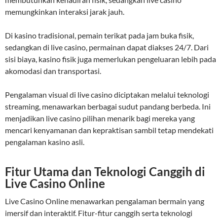
memungkinkan interaksi jarak jauh.
Di kasino tradisional, pemain terikat pada jam buka fisik,
sedangkan di live casino, permainan dapat diakses 24/7. Dari
sisi biaya, kasino fisik juga memerlukan pengeluaran lebih pada
akomodasi dan transportasi.
Pengalaman visual di live casino diciptakan melalui teknologi
streaming, menawarkan berbagai sudut pandang berbeda. Ini
menjadikan live casino pilihan menarik bagi mereka yang
mencari kenyamanan dan kepraktisan sambil tetap mendekati
pengalaman kasino asli.
Fitur Utama dan Teknologi Canggih di
Live Casino Online
Live Casino Online menawarkan pengalaman bermain yang
imersif dan interaktif. Fitur-fitur canggih serta teknologi