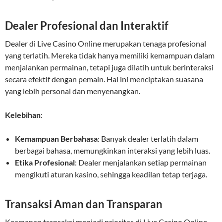
Dealer Profesional dan Interaktif
Dealer di Live Casino Online merupakan tenaga profesional
yang terlatih. Mereka tidak hanya memiliki kemampuan dalam
menjalankan permainan, tetapi juga dilatih untuk berinteraksi
secara efektif dengan pemain. Hal ini menciptakan suasana
yang lebih personal dan menyenangkan.
Kelebihan
:
Kemampuan Berbahasa
: Banyak dealer terlatih dalam
berbagai bahasa, memungkinkan interaksi yang lebih luas.
Etika Profesional
: Dealer menjalankan setiap permainan
mengikuti aturan kasino, sehingga keadilan tetap terjaga.
Transaksi Aman dan Transparan
Keamanan transaksi menjadi prioritas di Live Casino Online.