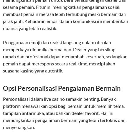
sesama pemain. Fitur ini meningkatkan pengalaman sosial,
membuat pemain merasa lebih terhubung meski bermain dari
jarak jauh. Kehadiran emosi dalam komunikasi ini memberikan
nuansa yang lebih realistik.
Penggunaan emoji dan reaksi langsung dalam obrolan
memperkaya dinamika permainan. Dealer yang bersikap
ramah dan profesional dapat menambah keseruan, sedangkan
pemain dapat merespons secara real-time, menciptakan
suasana kasino yang autentik.
Opsi Personalisasi Pengalaman Bermain
Personalisasi dalam live casino semakin penting. Banyak
platform menawarkan opsi bagi pemain untuk memilih tema,
tampilan antarmuka, atau bahkan dealer favorit. Hal ini
memungkinkan pengalaman bermain yang lebih terfokus dan
menyenangkan.