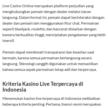
Live Casino Online merupakan platform perjudian yang
menghubungkan pemain dengan dealer melalui siaran
langsung. Dalam format ini, pemain dapat berinteraksi dengan
dealer dan pemain lain menggunakan fitur chat. Permainan
seperti blackjack, roulette, dan baccarat disiarkan dengan
kamera berkualitas tinggi, menciptakan pengalaman yang lebih
imersif.
Pemain dapat menikmati transparansi dan keaslian saat
bermain, karena semua permainan berlangsung secara
langsung. Teknologi canggih digunakan untuk memastikan
bahwa semua aspek permainan tetap adil dan terpercaya.
Kriteria Kasino Live Terpercaya di
Indonesia
Menemukan kasino live terpercaya di Indonesia melibatkan
beberapa kriteria penting. Pertama, lisensi resmi merupakan