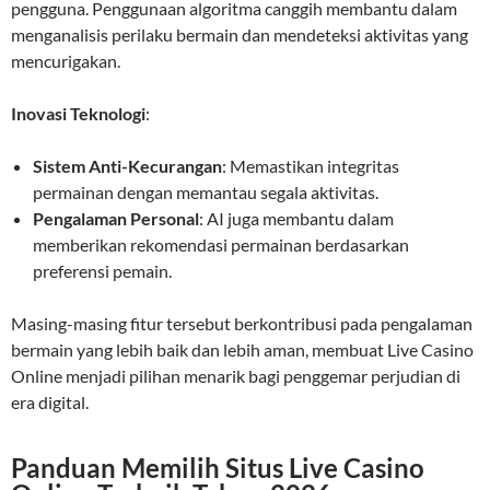
pengguna. Penggunaan algoritma canggih membantu dalam
menganalisis perilaku bermain dan mendeteksi aktivitas yang
mencurigakan.
Inovasi Teknologi
:
Sistem Anti-Kecurangan
: Memastikan integritas
permainan dengan memantau segala aktivitas.
Pengalaman Personal
: AI juga membantu dalam
memberikan rekomendasi permainan berdasarkan
preferensi pemain.
Masing-masing fitur tersebut berkontribusi pada pengalaman
bermain yang lebih baik dan lebih aman, membuat Live Casino
Online menjadi pilihan menarik bagi penggemar perjudian di
era digital.
Panduan Memilih Situs Live Casino