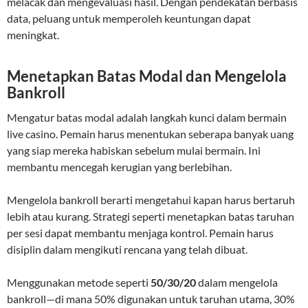
melacak dan mengevaluasi hasil. Dengan pendekatan berbasis
data, peluang untuk memperoleh keuntungan dapat
meningkat.
Menetapkan Batas Modal dan Mengelola
Bankroll
Mengatur batas modal adalah langkah kunci dalam bermain
live casino. Pemain harus menentukan seberapa banyak uang
yang siap mereka habiskan sebelum mulai bermain. Ini
membantu mencegah kerugian yang berlebihan.
Mengelola bankroll berarti mengetahui kapan harus bertaruh
lebih atau kurang. Strategi seperti menetapkan batas taruhan
per sesi dapat membantu menjaga kontrol. Pemain harus
disiplin dalam mengikuti rencana yang telah dibuat.
Menggunakan metode seperti
50/30/20
dalam mengelola
bankroll—di mana 50% digunakan untuk taruhan utama, 30%