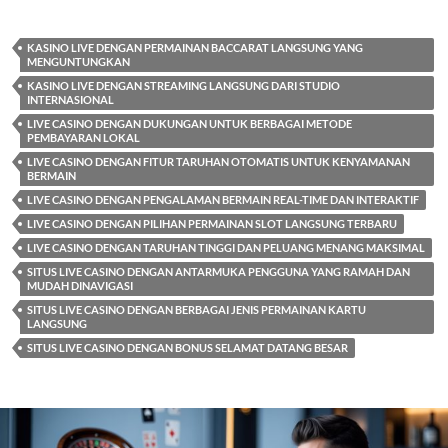
KASINO LIVE DENGAN PERMAINAN BACCARAT LANGSUNG YANG
MENGUNTUNGKAN
KASINO LIVE DENGAN STREAMING LANGSUNG DARI STUDIO
INTERNASIONAL
LIVE CASINO DENGAN DUKUNGAN UNTUK BERBAGAI METODE
PEMBAYARAN LOKAL
LIVE CASINO DENGAN FITUR TARUHAN OTOMATIS UNTUK KENYAMANAN
BERMAIN
LIVE CASINO DENGAN PENGALAMAN BERMAIN REAL-TIME DAN INTERAKTIF
LIVE CASINO DENGAN PILIHAN PERMAINAN SLOT LANGSUNG TERBARU
LIVE CASINO DENGAN TARUHAN TINGGI DAN PELUANG MENANG MAKSIMAL
SITUS LIVE CASINO DENGAN ANTARMUKA PENGGUNA YANG RAMAH DAN
MUDAH DINAVIGASI
SITUS LIVE CASINO DENGAN BERBAGAI JENIS PERMAINAN KARTU
LANGSUNG
SITUS LIVE CASINO DENGAN BONUS SELAMAT DATANG BESAR