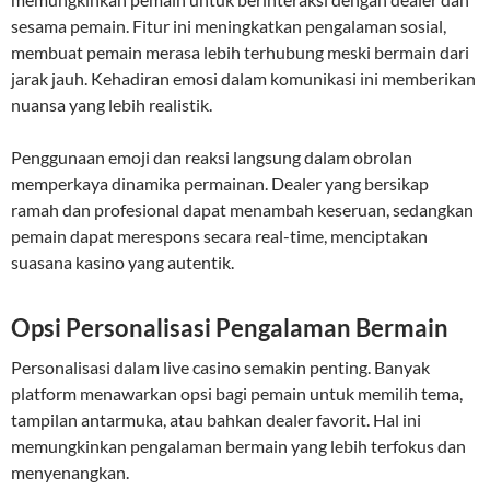
sesama pemain. Fitur ini meningkatkan pengalaman sosial,
membuat pemain merasa lebih terhubung meski bermain dari
jarak jauh. Kehadiran emosi dalam komunikasi ini memberikan
nuansa yang lebih realistik.
Penggunaan emoji dan reaksi langsung dalam obrolan
memperkaya dinamika permainan. Dealer yang bersikap
ramah dan profesional dapat menambah keseruan, sedangkan
pemain dapat merespons secara real-time, menciptakan
suasana kasino yang autentik.
Opsi Personalisasi Pengalaman Bermain
Personalisasi dalam live casino semakin penting. Banyak
platform menawarkan opsi bagi pemain untuk memilih tema,
tampilan antarmuka, atau bahkan dealer favorit. Hal ini
memungkinkan pengalaman bermain yang lebih terfokus dan
menyenangkan.