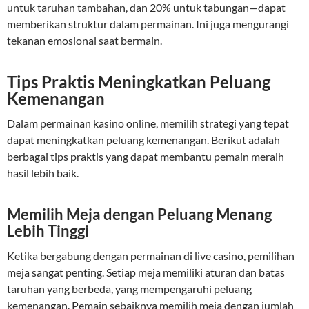
untuk taruhan tambahan, dan 20% untuk tabungan—dapat
memberikan struktur dalam permainan. Ini juga mengurangi
tekanan emosional saat bermain.
Tips Praktis Meningkatkan Peluang
Kemenangan
Dalam permainan kasino online, memilih strategi yang tepat
dapat meningkatkan peluang kemenangan. Berikut adalah
berbagai tips praktis yang dapat membantu pemain meraih
hasil lebih baik.
Memilih Meja dengan Peluang Menang
Lebih Tinggi
Ketika bergabung dengan permainan di live casino, pemilihan
meja sangat penting. Setiap meja memiliki aturan dan batas
taruhan yang berbeda, yang mempengaruhi peluang
kemenangan. Pemain sebaiknya memilih meja dengan jumlah