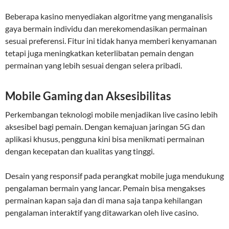
Beberapa kasino menyediakan algoritme yang menganalisis
gaya bermain individu dan merekomendasikan permainan
sesuai preferensi. Fitur ini tidak hanya memberi kenyamanan
tetapi juga meningkatkan keterlibatan pemain dengan
permainan yang lebih sesuai dengan selera pribadi.
Mobile Gaming dan Aksesibilitas
Perkembangan teknologi mobile menjadikan live casino lebih
aksesibel bagi pemain. Dengan kemajuan jaringan 5G dan
aplikasi khusus, pengguna kini bisa menikmati permainan
dengan kecepatan dan kualitas yang tinggi.
Desain yang responsif pada perangkat mobile juga mendukung
pengalaman bermain yang lancar. Pemain bisa mengakses
permainan kapan saja dan di mana saja tanpa kehilangan
pengalaman interaktif yang ditawarkan oleh live casino.