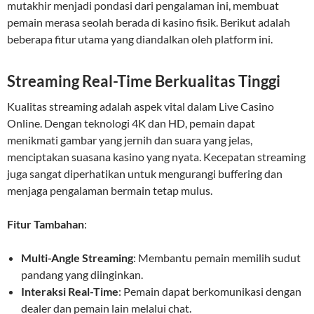
mutakhir menjadi pondasi dari pengalaman ini, membuat
pemain merasa seolah berada di kasino fisik. Berikut adalah
beberapa fitur utama yang diandalkan oleh platform ini.
Streaming Real-Time Berkualitas Tinggi
Kualitas streaming adalah aspek vital dalam Live Casino
Online. Dengan teknologi 4K dan HD, pemain dapat
menikmati gambar yang jernih dan suara yang jelas,
menciptakan suasana kasino yang nyata. Kecepatan streaming
juga sangat diperhatikan untuk mengurangi buffering dan
menjaga pengalaman bermain tetap mulus.
Fitur Tambahan
:
Multi-Angle Streaming
: Membantu pemain memilih sudut
pandang yang diinginkan.
Interaksi Real-Time
: Pemain dapat berkomunikasi dengan
dealer dan pemain lain melalui chat.