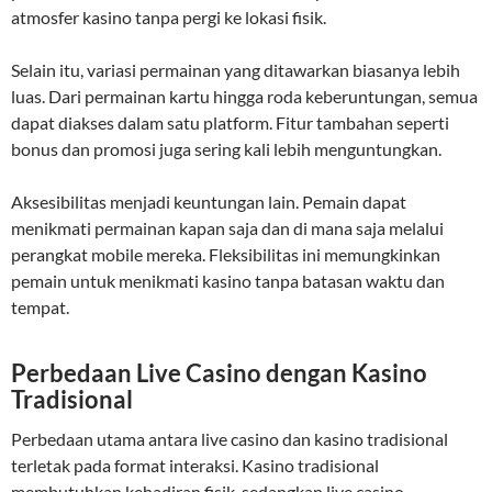
atmosfer kasino tanpa pergi ke lokasi fisik.
Selain itu, variasi permainan yang ditawarkan biasanya lebih
luas. Dari permainan kartu hingga roda keberuntungan, semua
dapat diakses dalam satu platform. Fitur tambahan seperti
bonus dan promosi juga sering kali lebih menguntungkan.
Aksesibilitas menjadi keuntungan lain. Pemain dapat
menikmati permainan kapan saja dan di mana saja melalui
perangkat mobile mereka. Fleksibilitas ini memungkinkan
pemain untuk menikmati kasino tanpa batasan waktu dan
tempat.
Perbedaan Live Casino dengan Kasino
Tradisional
Perbedaan utama antara live casino dan kasino tradisional
terletak pada format interaksi. Kasino tradisional
membutuhkan kehadiran fisik, sedangkan live casino