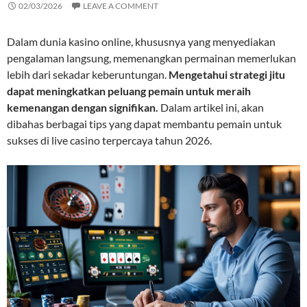
02/03/2026
LEAVE A COMMENT
Dalam dunia kasino online, khususnya yang menyediakan
pengalaman langsung, memenangkan permainan memerlukan
lebih dari sekadar keberuntungan.
Mengetahui strategi jitu
dapat meningkatkan peluang pemain untuk meraih
kemenangan dengan signifikan.
Dalam artikel ini, akan
dibahas berbagai tips yang dapat membantu pemain untuk
sukses di live casino terpercaya tahun 2026.