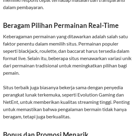
dalam pembayaran.
Beragam Pilihan Permainan Real-Time
Keberagaman permainan yang ditawarkan adalah salah satu
faktor penentu dalam memilih situs. Permainan populer
seperti blackjack, roulette, dan baccarat harus tersedia dalam
format live. Selain itu, beberapa situs menawarkan variasi unik
dari permainan tradisional untuk meningkatkan pilihan bagi
pemain.
Situs terbaik juga biasanya bekerja sama dengan penyedia
perangkat lunak terkemuka, seperti Evolution Gaming dan
NetEnt, untuk memberikan kualitas streaming tinggi. Penting
untuk memastikan bahwa pengalaman bermain tidak hanya
beragam, tetapi juga berkualitas.
Bonus dan Promosi Menarik