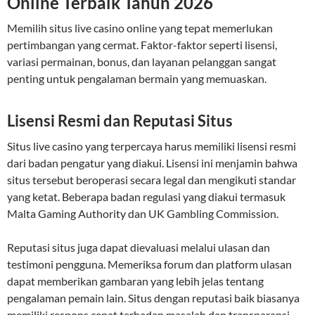
Online Terbaik Tahun 2026
Memilih situs live casino online yang tepat memerlukan
pertimbangan yang cermat. Faktor-faktor seperti lisensi,
variasi permainan, bonus, dan layanan pelanggan sangat
penting untuk pengalaman bermain yang memuaskan.
Lisensi Resmi dan Reputasi Situs
Situs live casino yang terpercaya harus memiliki lisensi resmi
dari badan pengatur yang diakui. Lisensi ini menjamin bahwa
situs tersebut beroperasi secara legal dan mengikuti standar
yang ketat. Beberapa badan regulasi yang diakui termasuk
Malta Gaming Authority dan UK Gambling Commission.
Reputasi situs juga dapat dievaluasi melalui ulasan dan
testimoni pengguna. Memeriksa forum dan platform ulasan
dapat memberikan gambaran yang lebih jelas tentang
pengalaman pemain lain. Situs dengan reputasi baik biasanya
memiliki respons cepat terhadap masalah dan transparansi