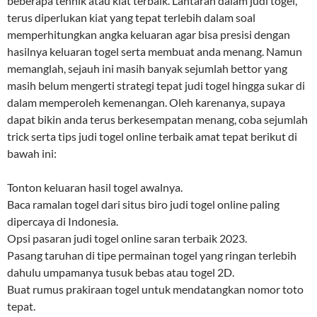
beberapa tehnik atau kiat terbaik. Lantaran dalam judi togel,
terus diperlukan kiat yang tepat terlebih dalam soal
memperhitungkan angka keluaran agar bisa presisi dengan
hasilnya keluaran togel serta membuat anda menang. Namun
memanglah, sejauh ini masih banyak sejumlah bettor yang
masih belum mengerti strategi tepat judi togel hingga sukar di
dalam memperoleh kemenangan. Oleh karenanya, supaya
dapat bikin anda terus berkesempatan menang, coba sejumlah
trick serta tips judi togel online terbaik amat tepat berikut di
bawah ini:
Tonton keluaran hasil togel awalnya.
Baca ramalan togel dari situs biro judi togel online paling
dipercaya di Indonesia.
Opsi pasaran judi togel online saran terbaik 2023.
Pasang taruhan di tipe permainan togel yang ringan terlebih
dahulu umpamanya tusuk bebas atau togel 2D.
Buat rumus prakiraan togel untuk mendatangkan nomor toto
tepat.