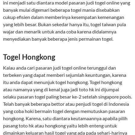
ini menjadi satu diantara model pasaran judi togel online yang
banyak mulai digemari beberapa togel mania disebabkan
cukup efisien dalam memberinya kesempatan kemenangan
yang lebih besar. Bukan sekedar hanya itu, togel taiwan pula
wajar dan menarik untuk anda coba karena didalamnya
menyediakan banyak beberapa jenis permainan togel.
Togel Hongkong
Kalau anda cari pasaran judi togel online terunggul dan
terbeken yang dapat memberi sejumlah keuntungan, karena
itu anda dapat menunjuk togel hongkong. Togel hongkong
atau namanya yang di kenal juga jadi toto hk ini dijumpai
selaku pasaran togel paling besar ke-2 setelah singapore pools.
Telah banyak beberapa bettor atau penjudi togel di Indonesia
yang coba hoki bermain togel dengan memutuskan pasaran
hongkong. Karena, satu diantara keutamaannya apabila pilih
pasang toto hk atau hongkong yaitu lebih enteng untuk
dimainkan keluaran hasil togel yang ada pada sehari-harinya