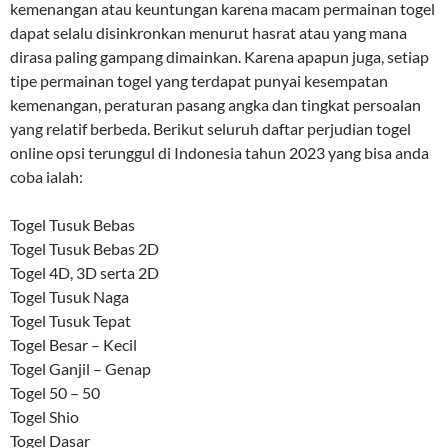
kemenangan atau keuntungan karena macam permainan togel
dapat selalu disinkronkan menurut hasrat atau yang mana
dirasa paling gampang dimainkan. Karena apapun juga, setiap
tipe permainan togel yang terdapat punyai kesempatan
kemenangan, peraturan pasang angka dan tingkat persoalan
yang relatif berbeda. Berikut seluruh daftar perjudian togel
online opsi terunggul di Indonesia tahun 2023 yang bisa anda
coba ialah:
Togel Tusuk Bebas
Togel Tusuk Bebas 2D
Togel 4D, 3D serta 2D
Togel Tusuk Naga
Togel Tusuk Tepat
Togel Besar – Kecil
Togel Ganjil – Genap
Togel 50 – 50
Togel Shio
Togel Dasar