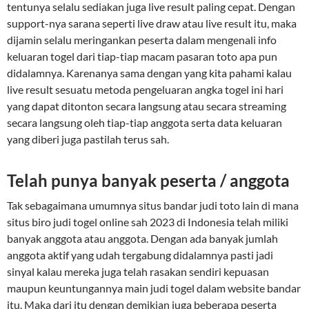
tentunya selalu sediakan juga live result paling cepat. Dengan
support-nya sarana seperti live draw atau live result itu, maka
dijamin selalu meringankan peserta dalam mengenali info
keluaran togel dari tiap-tiap macam pasaran toto apa pun
didalamnya. Karenanya sama dengan yang kita pahami kalau
live result sesuatu metoda pengeluaran angka togel ini hari
yang dapat ditonton secara langsung atau secara streaming
secara langsung oleh tiap-tiap anggota serta data keluaran
yang diberi juga pastilah terus sah.
Telah punya banyak peserta / anggota
Tak sebagaimana umumnya situs bandar judi toto lain di mana
situs biro judi togel online sah 2023 di Indonesia telah miliki
banyak anggota atau anggota. Dengan ada banyak jumlah
anggota aktif yang udah tergabung didalamnya pasti jadi
sinyal kalau mereka juga telah rasakan sendiri kepuasan
maupun keuntungannya main judi togel dalam website bandar
itu. Maka dari itu dengan demikian juga beberapa peserta