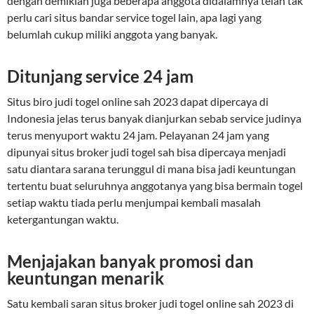
dengan demikian juga beberapa anggota didalamnya telah tak
perlu cari situs bandar service togel lain, apa lagi yang
belumlah cukup miliki anggota yang banyak.
Ditunjang service 24 jam
Situs biro judi togel online sah 2023 dapat dipercaya di
Indonesia jelas terus banyak dianjurkan sebab service judinya
terus menyuport waktu 24 jam. Pelayanan 24 jam yang
dipunyai situs broker judi togel sah bisa dipercaya menjadi
satu diantara sarana terunggul di mana bisa jadi keuntungan
tertentu buat seluruhnya anggotanya yang bisa bermain togel
setiap waktu tiada perlu menjumpai kembali masalah
ketergantungan waktu.
Menjajakan banyak promosi dan
keuntungan menarik
Satu kembali saran situs broker judi togel online sah 2023 di