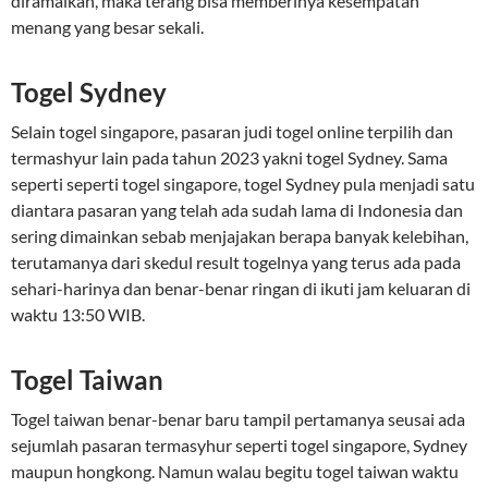
diramalkan, maka terang bisa memberinya kesempatan
menang yang besar sekali.
Togel Sydney
Selain togel singapore, pasaran judi togel online terpilih dan
termashyur lain pada tahun 2023 yakni togel Sydney. Sama
seperti seperti togel singapore, togel Sydney pula menjadi satu
diantara pasaran yang telah ada sudah lama di Indonesia dan
sering dimainkan sebab menjajakan berapa banyak kelebihan,
terutamanya dari skedul result togelnya yang terus ada pada
sehari-harinya dan benar-benar ringan di ikuti jam keluaran di
waktu 13:50 WIB.
Togel Taiwan
Togel taiwan benar-benar baru tampil pertamanya seusai ada
sejumlah pasaran termasyhur seperti togel singapore, Sydney
maupun hongkong. Namun walau begitu togel taiwan waktu