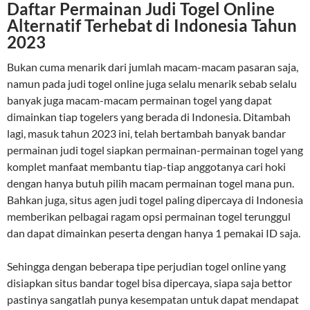
Daftar Permainan Judi Togel Online
Alternatif Terhebat di Indonesia Tahun
2023
Bukan cuma menarik dari jumlah macam-macam pasaran saja,
namun pada judi togel online juga selalu menarik sebab selalu
banyak juga macam-macam permainan togel yang dapat
dimainkan tiap togelers yang berada di Indonesia. Ditambah
lagi, masuk tahun 2023 ini, telah bertambah banyak bandar
permainan judi togel siapkan permainan-permainan togel yang
komplet manfaat membantu tiap-tiap anggotanya cari hoki
dengan hanya butuh pilih macam permainan togel mana pun.
Bahkan juga, situs agen judi togel paling dipercaya di Indonesia
memberikan pelbagai ragam opsi permainan togel terunggul
dan dapat dimainkan peserta dengan hanya 1 pemakai ID saja.
Sehingga dengan beberapa tipe perjudian togel online yang
disiapkan situs bandar togel bisa dipercaya, siapa saja bettor
pastinya sangatlah punya kesempatan untuk dapat mendapat