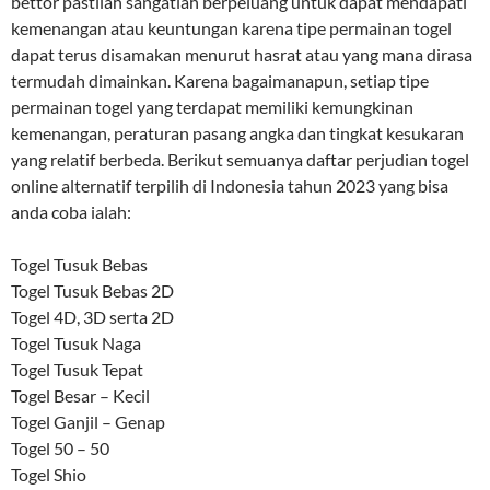
bettor pastilah sangatlah berpeluang untuk dapat mendapati
kemenangan atau keuntungan karena tipe permainan togel
dapat terus disamakan menurut hasrat atau yang mana dirasa
termudah dimainkan. Karena bagaimanapun, setiap tipe
permainan togel yang terdapat memiliki kemungkinan
kemenangan, peraturan pasang angka dan tingkat kesukaran
yang relatif berbeda. Berikut semuanya daftar perjudian togel
online alternatif terpilih di Indonesia tahun 2023 yang bisa
anda coba ialah:
Togel Tusuk Bebas
Togel Tusuk Bebas 2D
Togel 4D, 3D serta 2D
Togel Tusuk Naga
Togel Tusuk Tepat
Togel Besar – Kecil
Togel Ganjil – Genap
Togel 50 – 50
Togel Shio