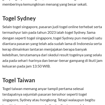
memberinya kemungkinan menang yang besar sekali.
Togel Sydney
Selain togel singapore, pasaran judi togel online terhebat serta
termashyur lain pada tahun 2023 ialah togel Sydney. Sama
dengan seperti togel singapore, togel Sydney pun menjadi satu
diantara pasaran yang telah ada sudah lama di Indonesia serta
kerap dimainkan lantaran menjajakan berapa banyak
kelebihan, terutamanya dari skedul result togelnya yang selalu
ada pada sehari-harinya dan benar-benar gampang di ikuti jam
keluaran pada jam 13:50 WIB.
Togel Taiwan
Togel taiwan memang anyar tampil pertama selesai
terdapatnya sejumlah pasaran tersohor seperti togel
singapore, Sydney atau hongkong. Tetapi walaupun begitu