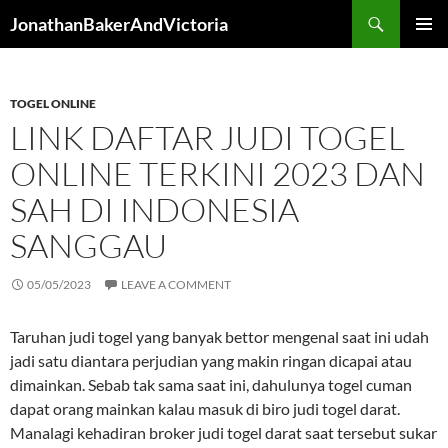
Search
JonathanBakerAndVictoria
SKIP
PRIMAR
TO
MENU
CONTENT
TOGEL ONLINE
LINK DAFTAR JUDI TOGEL
ONLINE TERKINI 2023 DAN
SAH DI INDONESIA
SANGGAU
05/05/2023
LEAVE A COMMENT
Taruhan judi togel yang banyak bettor mengenal saat ini udah
jadi satu diantara perjudian yang makin ringan dicapai atau
dimainkan. Sebab tak sama saat ini, dahulunya togel cuman
dapat orang mainkan kalau masuk di biro judi togel darat.
Manalagi kehadiran broker judi togel darat saat tersebut sukar