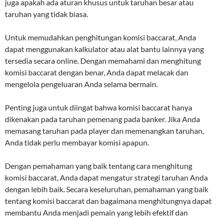
juga apakah ada aturan khusus untuk taruhan besar atau
taruhan yang tidak biasa.
Untuk memudahkan penghitungan komisi baccarat, Anda
dapat menggunakan kalkulator atau alat bantu lainnya yang
tersedia secara online. Dengan memahami dan menghitung
komisi baccarat dengan benar, Anda dapat melacak dan
mengelola pengeluaran Anda selama bermain.
Penting juga untuk diingat bahwa komisi baccarat hanya
dikenakan pada taruhan pemenang pada banker. Jika Anda
memasang taruhan pada player dan memenangkan taruhan,
Anda tidak perlu membayar komisi apapun.
Dengan pemahaman yang baik tentang cara menghitung
komisi baccarat, Anda dapat mengatur strategi taruhan Anda
dengan lebih baik. Secara keseluruhan, pemahaman yang baik
tentang komisi baccarat dan bagaimana menghitungnya dapat
membantu Anda menjadi pemain yang lebih efektif dan