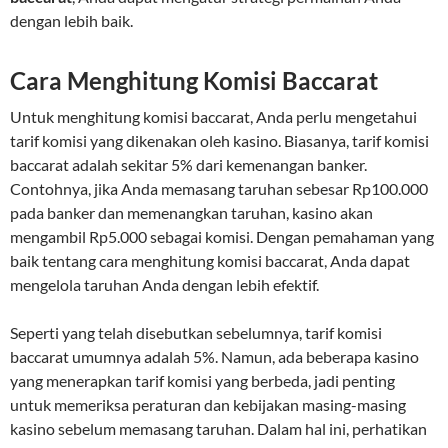
dengan lebih baik.
Cara Menghitung Komisi Baccarat
Untuk menghitung komisi baccarat, Anda perlu mengetahui
tarif komisi yang dikenakan oleh kasino. Biasanya, tarif komisi
baccarat adalah sekitar 5% dari kemenangan banker.
Contohnya, jika Anda memasang taruhan sebesar Rp100.000
pada banker dan memenangkan taruhan, kasino akan
mengambil Rp5.000 sebagai komisi. Dengan pemahaman yang
baik tentang cara menghitung komisi baccarat, Anda dapat
mengelola taruhan Anda dengan lebih efektif.
Seperti yang telah disebutkan sebelumnya, tarif komisi
baccarat umumnya adalah 5%. Namun, ada beberapa kasino
yang menerapkan tarif komisi yang berbeda, jadi penting
untuk memeriksa peraturan dan kebijakan masing-masing
kasino sebelum memasang taruhan. Dalam hal ini, perhatikan