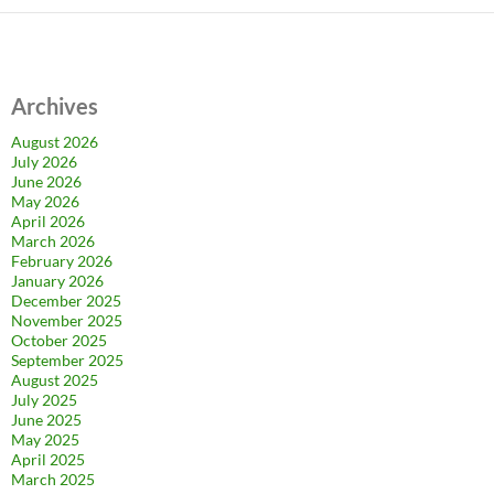
Archives
August 2026
July 2026
June 2026
May 2026
April 2026
March 2026
February 2026
January 2026
December 2025
November 2025
October 2025
September 2025
August 2025
July 2025
June 2025
May 2025
April 2025
March 2025