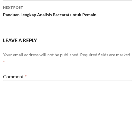
NEXT POST
Panduan Lengkap Analisis Baccarat untuk Pemain
LEAVE A REPLY
Your email address will not be published.
Required fields are marked
*
Comment
*