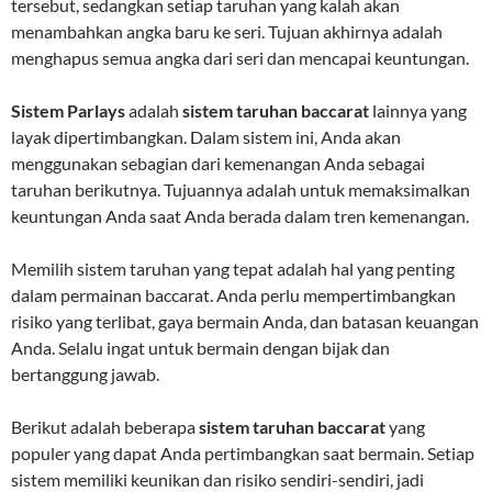
tersebut, sedangkan setiap taruhan yang kalah akan
menambahkan angka baru ke seri. Tujuan akhirnya adalah
menghapus semua angka dari seri dan mencapai keuntungan.
Sistem Parlays
adalah
sistem taruhan baccarat
lainnya yang
layak dipertimbangkan. Dalam sistem ini, Anda akan
menggunakan sebagian dari kemenangan Anda sebagai
taruhan berikutnya. Tujuannya adalah untuk memaksimalkan
keuntungan Anda saat Anda berada dalam tren kemenangan.
Memilih sistem taruhan yang tepat adalah hal yang penting
dalam permainan baccarat. Anda perlu mempertimbangkan
risiko yang terlibat, gaya bermain Anda, dan batasan keuangan
Anda. Selalu ingat untuk bermain dengan bijak dan
bertanggung jawab.
Berikut adalah beberapa
sistem taruhan baccarat
yang
populer yang dapat Anda pertimbangkan saat bermain. Setiap
sistem memiliki keunikan dan risiko sendiri-sendiri, jadi