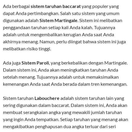
Ada berbagai
sistem taruhan baccarat
yang populer yang
dapat Anda pertimbangkan. Salah satu sistem yang umum
digunakan adalah
Sistem Martingale
. Sistem ini melibatkan
penggandaan taruhan setiap kali Anda kalah. Tujuannya
adalah untuk mengembalikan kerugian Anda saat Anda
akhirnya menang. Namun, perlu diingat bahwa sistem ini juga
melibatkan risiko tinggi.
Ada juga
Sistem Paroli
, yang berkebalikan dengan Martingale.
Dalam sistem ini, Anda akan meningkatkan taruhan Anda
setelah menang. Tujuannya adalah untuk memaksimalkan
kemenangan Anda saat Anda berada dalam tren kemenangan.
Sistem taruhan
Labouchere
adalah sistem taruhan lain yang
sering digunakan dalam baccarat. Dalam sistem ini, Anda akan
membuat serangkaian angka yang mewakili jumlah taruhan
yang ingin Anda tempatkan. Setiap taruhan yang menang akan
mengakibatkan penghapusan dua angka terluar dari seri