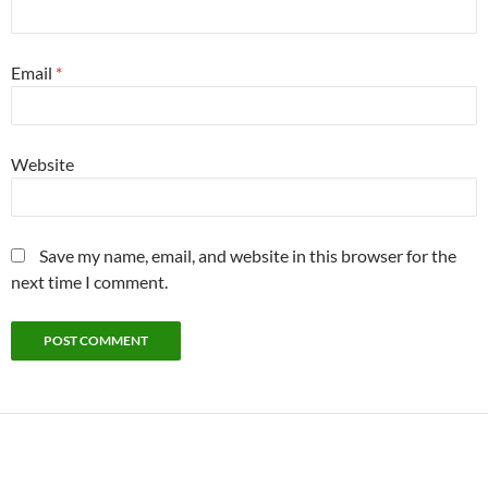
Email
*
Website
Save my name, email, and website in this browser for the
next time I comment.