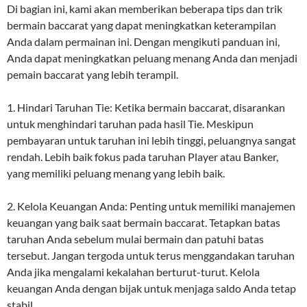
Di bagian ini, kami akan memberikan beberapa tips dan trik
bermain baccarat yang dapat meningkatkan keterampilan
Anda dalam permainan ini. Dengan mengikuti panduan ini,
Anda dapat meningkatkan peluang menang Anda dan menjadi
pemain baccarat yang lebih terampil.
1. Hindari Taruhan Tie: Ketika bermain baccarat, disarankan
untuk menghindari taruhan pada hasil Tie. Meskipun
pembayaran untuk taruhan ini lebih tinggi, peluangnya sangat
rendah. Lebih baik fokus pada taruhan Player atau Banker,
yang memiliki peluang menang yang lebih baik.
2. Kelola Keuangan Anda: Penting untuk memiliki manajemen
keuangan yang baik saat bermain baccarat. Tetapkan batas
taruhan Anda sebelum mulai bermain dan patuhi batas
tersebut. Jangan tergoda untuk terus menggandakan taruhan
Anda jika mengalami kekalahan berturut-turut. Kelola
keuangan Anda dengan bijak untuk menjaga saldo Anda tetap
stabil.