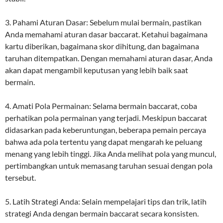
3. Pahami Aturan Dasar: Sebelum mulai bermain, pastikan
Anda memahami aturan dasar baccarat. Ketahui bagaimana
kartu diberikan, bagaimana skor dihitung, dan bagaimana
taruhan ditempatkan. Dengan memahami aturan dasar, Anda
akan dapat mengambil keputusan yang lebih baik saat
bermain.
4. Amati Pola Permainan: Selama bermain baccarat, coba
perhatikan pola permainan yang terjadi. Meskipun baccarat
didasarkan pada keberuntungan, beberapa pemain percaya
bahwa ada pola tertentu yang dapat mengarah ke peluang
menang yang lebih tinggi. Jika Anda melihat pola yang muncul,
pertimbangkan untuk memasang taruhan sesuai dengan pola
tersebut.
5. Latih Strategi Anda: Selain mempelajari tips dan trik, latih
strategi Anda dengan bermain baccarat secara konsisten.