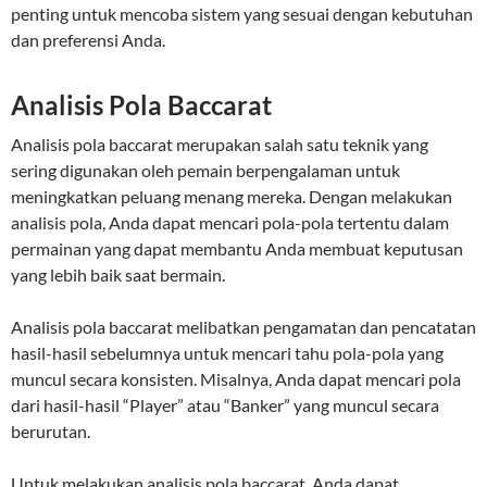
penting untuk mencoba sistem yang sesuai dengan kebutuhan
dan preferensi Anda.
Analisis Pola Baccarat
Analisis pola baccarat merupakan salah satu teknik yang
sering digunakan oleh pemain berpengalaman untuk
meningkatkan peluang menang mereka. Dengan melakukan
analisis pola, Anda dapat mencari pola-pola tertentu dalam
permainan yang dapat membantu Anda membuat keputusan
yang lebih baik saat bermain.
Analisis pola baccarat melibatkan pengamatan dan pencatatan
hasil-hasil sebelumnya untuk mencari tahu pola-pola yang
muncul secara konsisten. Misalnya, Anda dapat mencari pola
dari hasil-hasil “Player” atau “Banker” yang muncul secara
berurutan.
Untuk melakukan analisis pola baccarat, Anda dapat