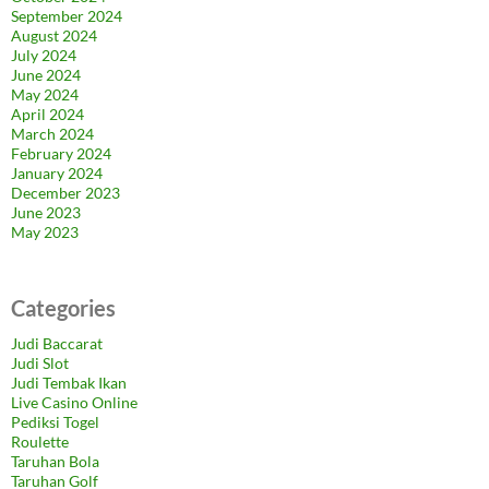
September 2024
August 2024
July 2024
June 2024
May 2024
April 2024
March 2024
February 2024
January 2024
December 2023
June 2023
May 2023
Categories
Judi Baccarat
Judi Slot
Judi Tembak Ikan
Live Casino Online
Pediksi Togel
Roulette
Taruhan Bola
Taruhan Golf