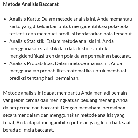
Metode Analisis Baccarat
Analisis Kartu: Dalam metode analisis ini, Anda memantau
kartu yang dikeluarkan untuk mengidentifikasi pola-pola
tertentu dan membuat prediksi berdasarkan pola tersebut.
Analisis Statistik: Dalam metode analisis ini, Anda
menggunakan statistik dan data historis untuk
mengidentifikasi tren dan pola dalam permainan baccarat.
Analisis Probabilitas: Dalam metode analisis ini, Anda
menggunakan probabilitas matematika untuk membuat
prediksi tentang hasil permainan.
Metode analisis ini dapat membantu Anda menjadi pemain
yang lebih cerdas dan meningkatkan peluang menang Anda
dalam permainan baccarat. Dengan memahami permainan
secara mendalam dan menggunakan metode analisis yang
tepat, Anda dapat mengambil keputusan yang lebih baik saat
berada di meja baccarat.