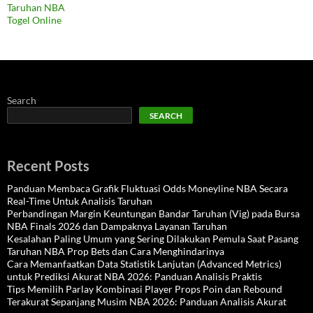
Taruhan NBA
Togel Online
Search
SEARCH
Recent Posts
Panduan Membaca Grafik Fluktuasi Odds Moneyline NBA Secara
Real-Time Untuk Analisis Taruhan
Perbandingan Margin Keuntungan Bandar Taruhan (Vig) pada Bursa
NBA Finals 2026 dan Dampaknya Layanan Taruhan
Kesalahan Paling Umum yang Sering Dilakukan Pemula Saat Pasang
Taruhan NBA Prop Bets dan Cara Menghindarinya
Cara Memanfaatkan Data Statistik Lanjutan (Advanced Metrics)
untuk Prediksi Akurat NBA 2026: Panduan Analisis Praktis
Tips Memilih Parlay Kombinasi Player Props Poin dan Rebound
Terakurat Sepanjang Musim NBA 2026: Panduan Analisis Akurat