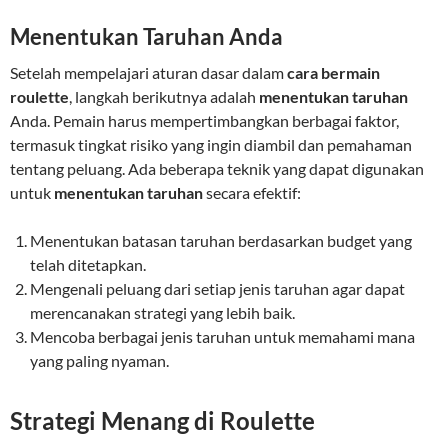
Menentukan Taruhan Anda
Setelah mempelajari aturan dasar dalam
cara bermain
roulette
, langkah berikutnya adalah
menentukan taruhan
Anda. Pemain harus mempertimbangkan berbagai faktor,
termasuk tingkat risiko yang ingin diambil dan pemahaman
tentang peluang. Ada beberapa teknik yang dapat digunakan
untuk
menentukan taruhan
secara efektif:
Menentukan batasan taruhan berdasarkan budget yang
telah ditetapkan.
Mengenali peluang dari setiap jenis taruhan agar dapat
merencanakan strategi yang lebih baik.
Mencoba berbagai jenis taruhan untuk memahami mana
yang paling nyaman.
Strategi Menang di Roulette