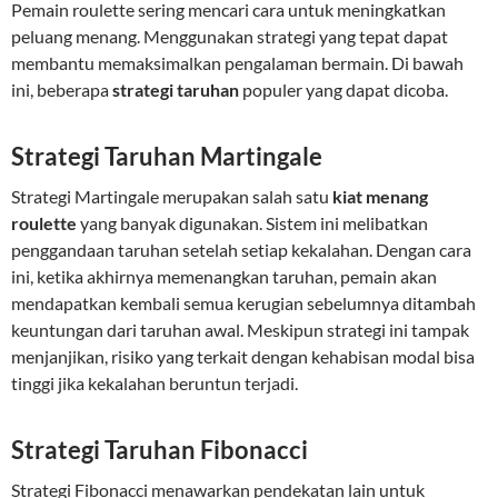
Pemain roulette sering mencari cara untuk meningkatkan
peluang menang. Menggunakan strategi yang tepat dapat
membantu memaksimalkan pengalaman bermain. Di bawah
ini, beberapa
strategi taruhan
populer yang dapat dicoba.
Strategi Taruhan Martingale
Strategi Martingale merupakan salah satu
kiat menang
roulette
yang banyak digunakan. Sistem ini melibatkan
penggandaan taruhan setelah setiap kekalahan. Dengan cara
ini, ketika akhirnya memenangkan taruhan, pemain akan
mendapatkan kembali semua kerugian sebelumnya ditambah
keuntungan dari taruhan awal. Meskipun strategi ini tampak
menjanjikan, risiko yang terkait dengan kehabisan modal bisa
tinggi jika kekalahan beruntun terjadi.
Strategi Taruhan Fibonacci
Strategi Fibonacci menawarkan pendekatan lain untuk