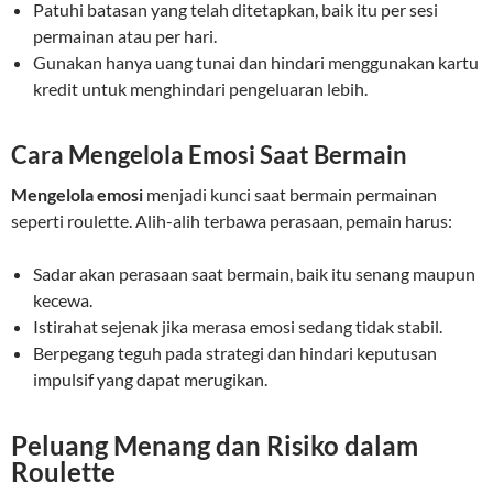
Patuhi batasan yang telah ditetapkan, baik itu per sesi
permainan atau per hari.
Gunakan hanya uang tunai dan hindari menggunakan kartu
kredit untuk menghindari pengeluaran lebih.
Cara Mengelola Emosi Saat Bermain
Mengelola emosi
menjadi kunci saat bermain permainan
seperti roulette. Alih-alih terbawa perasaan, pemain harus:
Sadar akan perasaan saat bermain, baik itu senang maupun
kecewa.
Istirahat sejenak jika merasa emosi sedang tidak stabil.
Berpegang teguh pada strategi dan hindari keputusan
impulsif yang dapat merugikan.
Peluang Menang dan Risiko dalam
Roulette