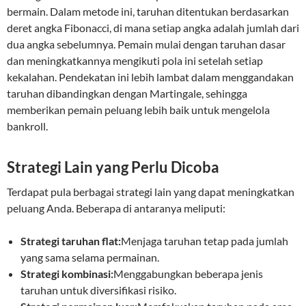
bermain. Dalam metode ini, taruhan ditentukan berdasarkan
deret angka Fibonacci, di mana setiap angka adalah jumlah dari
dua angka sebelumnya. Pemain mulai dengan taruhan dasar
dan meningkatkannya mengikuti pola ini setelah setiap
kekalahan. Pendekatan ini lebih lambat dalam menggandakan
taruhan dibandingkan dengan Martingale, sehingga
memberikan pemain peluang lebih baik untuk mengelola
bankroll.
Strategi Lain yang Perlu Dicoba
Terdapat pula berbagai strategi lain yang dapat meningkatkan
peluang Anda. Beberapa di antaranya meliputi:
Strategi taruhan flat:
Menjaga taruhan tetap pada jumlah
yang sama selama permainan.
Strategi kombinasi:
Menggabungkan beberapa jenis
taruhan untuk diversifikasi risiko.