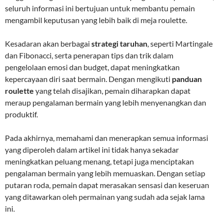
seluruh informasi ini bertujuan untuk membantu pemain
mengambil keputusan yang lebih baik di meja roulette.
Kesadaran akan berbagai
strategi taruhan
, seperti Martingale
dan Fibonacci, serta penerapan tips dan trik dalam
pengelolaan emosi dan budget, dapat meningkatkan
kepercayaan diri saat bermain. Dengan mengikuti
panduan
roulette
yang telah disajikan, pemain diharapkan dapat
meraup pengalaman bermain yang lebih menyenangkan dan
produktif.
Pada akhirnya, memahami dan menerapkan semua informasi
yang diperoleh dalam artikel ini tidak hanya sekadar
meningkatkan peluang menang, tetapi juga menciptakan
pengalaman bermain yang lebih memuaskan. Dengan setiap
putaran roda, pemain dapat merasakan sensasi dan keseruan
yang ditawarkan oleh permainan yang sudah ada sejak lama
ini.