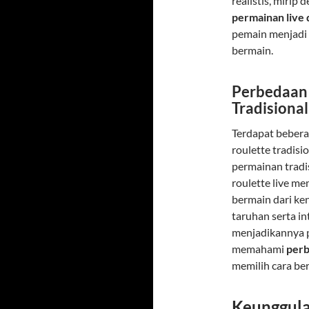
realistis, mirip
permainan live 
pemain menjadi 
bermain.
Perbedaan 
Tradisional
Terdapat bebera
roulette tradisi
permainan tradis
roulette live m
bermain dari ken
taruhan serta in
menjadikannya p
memahami
perb
memilih cara be
Keunggula