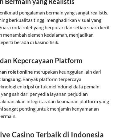
 Bermain yang Realistis
nikmati pengalaman bermain yang sangat realistis.
ing berkualitas tinggi menghadirkan visual yang
 Suara roda rolet yang berputar dan setiap suara kecil
n menambah elemen kedalaman, menjadikan
eperti berada di kasino fisik.
dan Kepercayaan Platform
an rolet online
merupakan keunggulan lain dari
 langsung
. Banyak platform terpercaya
nologi enkripsi untuk melindungi data pemain.
nsi yang sah dari penyedia layanan perjudian
kinan akan integritas dan keamanan platform yang
ini sangat penting untuk menjamin kenyamanan
bermain.
ive Casino Terbaik di Indonesia