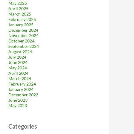
May 2025
April 2025
March 2025
February 2025
January 2025
December 2024
November 2024
October 2024
September 2024
August 2024
July 2024
June 2024
May 2024
April 2024
March 2024
February 2024
January 2024
December 2023
June 2023
May 2023
Categories