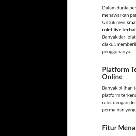
Dalam dunia per
menawarkan pen
Untuk menikmati
rolet live terba
Banyak dari plat
diakui, member
penggunanya.
Platform T
Online
Banyak pilihan t
platform terken
rolet dengan de
permainan yang 
Fitur Mena