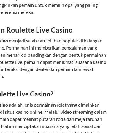
gkinkan pemain untuk memilih opsi yang paling
referensi mereka.
n Roulette Live Casino
sino
menjadi salah satu pilihan populer di kalangan
ine. Permainan ini memberikan pengalaman yang
f dan menarik dibandingkan dengan bentuk permainan
roulette live, pemain dapat menikmati suasana kasino
rinteraksi dengan dealer dan pemain lain lewat
n.
lette Live Casino?
sino
adalah jenis permainan rolet yang dimainkan
di situs kasino online. Melalui video streaming dalam
main dapat melihat putaran roda dan meja taruhan
 Hal ini menciptakan suasana yang lebih sosial dan