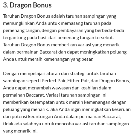
3. Dragon Bonus
Taruhan Dragon Bonus adalah taruhan sampingan yang
memungkinkan Anda untuk memasang taruhan pada
pemenang tangan, dengan pembayaran yang berbeda-beda
tergantung pada hasil dari pemenang tangan tersebut.
Taruhan Dragon Bonus memberikan variasi yang menarik
dalam permainan Baccarat dan dapat meningkatkan peluang
Anda untuk meraih kemenangan yang besar.
Dengan mempelajari aturan dan strategi untuk taruhan
sampingan seperti Perfect Pair, Either Pair, dan Dragon Bonus,
Anda dapat menambah wawasan dan keahlian dalam
permainan Baccarat. Variasi taruhan sampingan ini
memberikan kesempatan untuk meraih kemenangan dengan
peluang yang menarik. Jika Anda ingin meningkatkan keseruan
dan potensi keuntungan Anda dalam permainan Baccarat,
tidak ada salahnya untuk mencoba variasi taruhan sampingan
yang menarik ini.