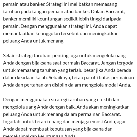
pemain atau banker. Strategi ini melibatkan memasang
taruhan pada tangan pemain atau banker. Dalam Baccarat,
banker memiliki keuntungan sedikit lebih tinggi daripada
pemain. Dengan menggunakan strategi ini, Anda dapat
memanfaatkan keunggulan tersebut dan meningkatkan
peluang Anda untuk menang.
Selain strategi taruhan, penting juga untuk mengelola uang
Anda dengan bijaksana saat bermain Baccarat. Jangan tergoda
untuk memasang taruhan yang terlalu besar jika Anda berada
dalam keadaan kalah. Sebaiknya, tetap patuhi batas permainan
Anda dan pertahankan disiplin dalam mengelola modal Anda.
Dengan menggunakan strategi taruhan yang efektif dan
mengelola uang Anda dengan baik, Anda akan meningkatkan
peluang Anda untuk menang dalam permainan Baccarat.
Ingatlah untuk tetap tenang dan menjaga emosi Anda, agar
Anda dapat membuat keputusan yang bijaksana dan
memaksimalkan keuntungan Anda.