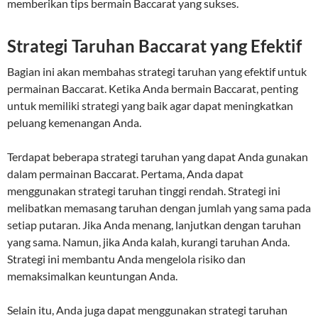
memberikan tips bermain Baccarat yang sukses.
Strategi Taruhan Baccarat yang Efektif
Bagian ini akan membahas strategi taruhan yang efektif untuk
permainan Baccarat. Ketika Anda bermain Baccarat, penting
untuk memiliki strategi yang baik agar dapat meningkatkan
peluang kemenangan Anda.
Terdapat beberapa strategi taruhan yang dapat Anda gunakan
dalam permainan Baccarat. Pertama, Anda dapat
menggunakan strategi taruhan tinggi rendah. Strategi ini
melibatkan memasang taruhan dengan jumlah yang sama pada
setiap putaran. Jika Anda menang, lanjutkan dengan taruhan
yang sama. Namun, jika Anda kalah, kurangi taruhan Anda.
Strategi ini membantu Anda mengelola risiko dan
memaksimalkan keuntungan Anda.
Selain itu, Anda juga dapat menggunakan strategi taruhan