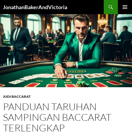
Search
JonathanBakerAndVictoria
SKIP
PRIMAR
TO
MENU
CONTENT
JUDI BACCARAT
PANDUAN TARUHAN
SAMPINGAN BACCARAT
TERLENGKAP