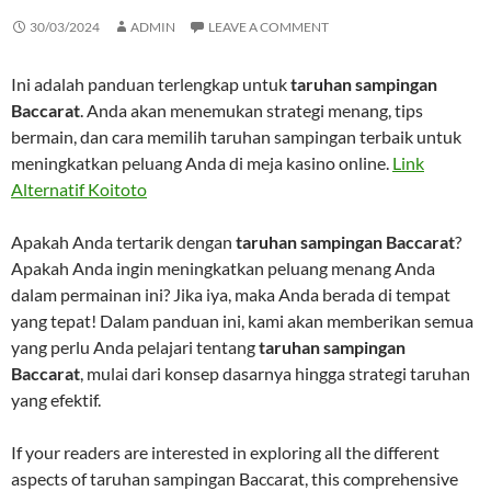
30/03/2024
ADMIN
LEAVE A COMMENT
Ini adalah panduan terlengkap untuk
taruhan sampingan
Baccarat
. Anda akan menemukan strategi menang, tips
bermain, dan cara memilih taruhan sampingan terbaik untuk
meningkatkan peluang Anda di meja kasino online.
Link
Alternatif Koitoto
Apakah Anda tertarik dengan
taruhan sampingan Baccarat
?
Apakah Anda ingin meningkatkan peluang menang Anda
dalam permainan ini? Jika iya, maka Anda berada di tempat
yang tepat! Dalam panduan ini, kami akan memberikan semua
yang perlu Anda pelajari tentang
taruhan sampingan
Baccarat
, mulai dari konsep dasarnya hingga strategi taruhan
yang efektif.
If your readers are interested in exploring all the different
aspects of taruhan sampingan Baccarat, this comprehensive