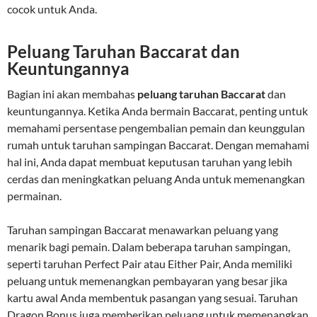
cocok untuk Anda.
Peluang Taruhan Baccarat dan
Keuntungannya
Bagian ini akan membahas
peluang taruhan Baccarat
dan
keuntungannya. Ketika Anda bermain Baccarat, penting untuk
memahami persentase pengembalian pemain dan keunggulan
rumah untuk taruhan sampingan Baccarat. Dengan memahami
hal ini, Anda dapat membuat keputusan taruhan yang lebih
cerdas dan meningkatkan peluang Anda untuk memenangkan
permainan.
Taruhan sampingan Baccarat menawarkan peluang yang
menarik bagi pemain. Dalam beberapa taruhan sampingan,
seperti taruhan Perfect Pair atau Either Pair, Anda memiliki
peluang untuk memenangkan pembayaran yang besar jika
kartu awal Anda membentuk pasangan yang sesuai. Taruhan
Dragon Bonus juga memberikan peluang untuk memenangkan