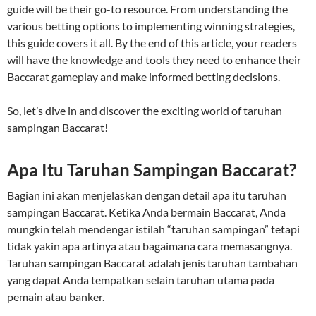
guide will be their go-to resource. From understanding the
various betting options to implementing winning strategies,
this guide covers it all. By the end of this article, your readers
will have the knowledge and tools they need to enhance their
Baccarat gameplay and make informed betting decisions.
So, let’s dive in and discover the exciting world of taruhan
sampingan Baccarat!
Apa Itu Taruhan Sampingan Baccarat?
Bagian ini akan menjelaskan dengan detail apa itu taruhan
sampingan Baccarat. Ketika Anda bermain Baccarat, Anda
mungkin telah mendengar istilah “taruhan sampingan” tetapi
tidak yakin apa artinya atau bagaimana cara memasangnya.
Taruhan sampingan Baccarat adalah jenis taruhan tambahan
yang dapat Anda tempatkan selain taruhan utama pada
pemain atau banker.