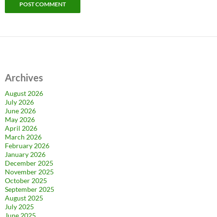
Archives
August 2026
July 2026
June 2026
May 2026
April 2026
March 2026
February 2026
January 2026
December 2025
November 2025
October 2025
September 2025
August 2025
July 2025
June 2025