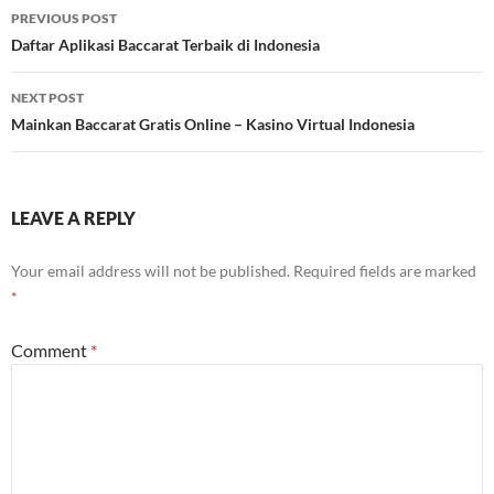
Post
PREVIOUS POST
navigation
Daftar Aplikasi Baccarat Terbaik di Indonesia
NEXT POST
Mainkan Baccarat Gratis Online – Kasino Virtual Indonesia
LEAVE A REPLY
Your email address will not be published.
Required fields are marked
*
Comment
*