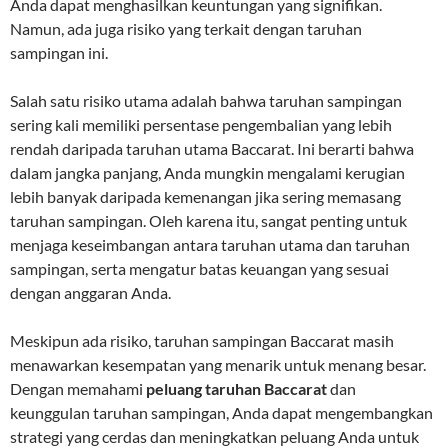
Anda dapat menghasilkan keuntungan yang signifikan.
Namun, ada juga risiko yang terkait dengan taruhan
sampingan ini.
Salah satu risiko utama adalah bahwa taruhan sampingan
sering kali memiliki persentase pengembalian yang lebih
rendah daripada taruhan utama Baccarat. Ini berarti bahwa
dalam jangka panjang, Anda mungkin mengalami kerugian
lebih banyak daripada kemenangan jika sering memasang
taruhan sampingan. Oleh karena itu, sangat penting untuk
menjaga keseimbangan antara taruhan utama dan taruhan
sampingan, serta mengatur batas keuangan yang sesuai
dengan anggaran Anda.
Meskipun ada risiko, taruhan sampingan Baccarat masih
menawarkan kesempatan yang menarik untuk menang besar.
Dengan memahami
peluang taruhan Baccarat
dan
keunggulan taruhan sampingan, Anda dapat mengembangkan
strategi yang cerdas dan meningkatkan peluang Anda untuk