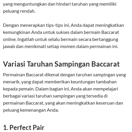
yang menguntungkan dan hindari taruhan yang memiliki
peluang rendah.
Dengan menerapkan tips-tips ini, Anda dapat meningkatkan
kemungkinan Anda untuk sukses dalam bermain Baccarat
online. Ingatlah untuk selalu bermain secara bertanggung
jawab dan menikmati setiap momen dalam permainan ini.
Variasi Taruhan Sampingan Baccarat
Permainan Baccarat dikenal dengan taruhan sampingan yang
menarik, yang dapat memberikan keuntungan tambahan
kepada pemain. Dalam bagian ini, Anda akan mempelajari
berbagai variasi taruhan sampingan yang tersedia di
permainan Baccarat, yang akan meningkatkan keseruan dan
peluang kemenangan Anda.
1. Perfect Pair