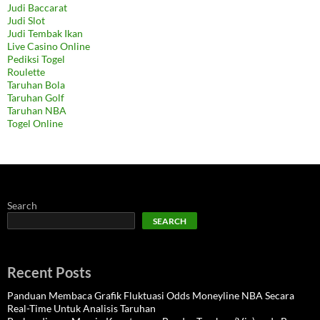
Judi Baccarat
Judi Slot
Judi Tembak Ikan
Live Casino Online
Pediksi Togel
Roulette
Taruhan Bola
Taruhan Golf
Taruhan NBA
Togel Online
Search
SEARCH
Recent Posts
Panduan Membaca Grafik Fluktuasi Odds Moneyline NBA Secara
Real-Time Untuk Analisis Taruhan