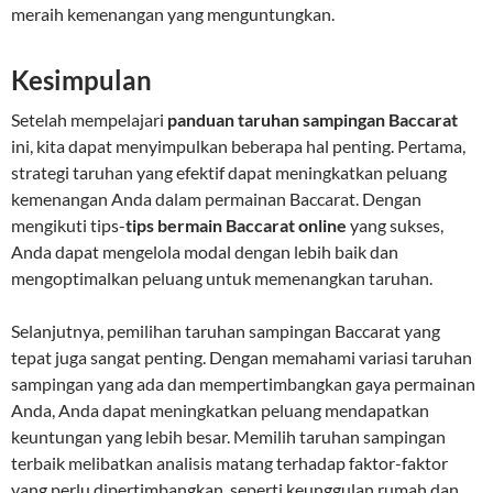
meraih kemenangan yang menguntungkan.
Kesimpulan
Setelah mempelajari
panduan taruhan sampingan Baccarat
ini, kita dapat menyimpulkan beberapa hal penting. Pertama,
strategi taruhan yang efektif dapat meningkatkan peluang
kemenangan Anda dalam permainan Baccarat. Dengan
mengikuti tips-
tips bermain Baccarat online
yang sukses,
Anda dapat mengelola modal dengan lebih baik dan
mengoptimalkan peluang untuk memenangkan taruhan.
Selanjutnya, pemilihan taruhan sampingan Baccarat yang
tepat juga sangat penting. Dengan memahami variasi taruhan
sampingan yang ada dan mempertimbangkan gaya permainan
Anda, Anda dapat meningkatkan peluang mendapatkan
keuntungan yang lebih besar. Memilih taruhan sampingan
terbaik melibatkan analisis matang terhadap faktor-faktor
yang perlu dipertimbangkan, seperti keunggulan rumah dan