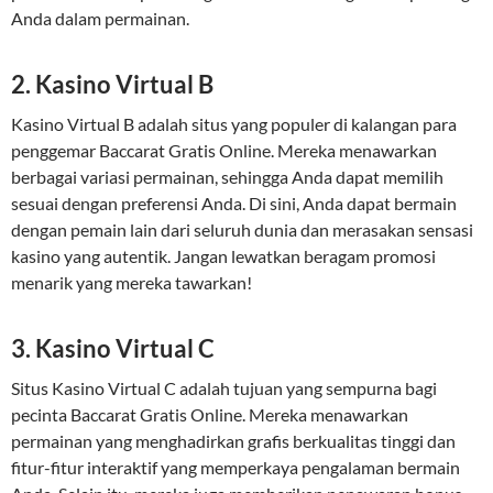
Anda dalam permainan.
2. Kasino Virtual B
Kasino Virtual B adalah situs yang populer di kalangan para
penggemar Baccarat Gratis Online. Mereka menawarkan
berbagai variasi permainan, sehingga Anda dapat memilih
sesuai dengan preferensi Anda. Di sini, Anda dapat bermain
dengan pemain lain dari seluruh dunia dan merasakan sensasi
kasino yang autentik. Jangan lewatkan beragam promosi
menarik yang mereka tawarkan!
3. Kasino Virtual C
Situs Kasino Virtual C adalah tujuan yang sempurna bagi
pecinta Baccarat Gratis Online. Mereka menawarkan
permainan yang menghadirkan grafis berkualitas tinggi dan
fitur-fitur interaktif yang memperkaya pengalaman bermain