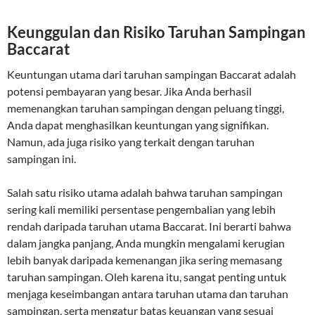
Keunggulan dan Risiko Taruhan Sampingan
Baccarat
Keuntungan utama dari taruhan sampingan Baccarat adalah
potensi pembayaran yang besar. Jika Anda berhasil
memenangkan taruhan sampingan dengan peluang tinggi,
Anda dapat menghasilkan keuntungan yang signifikan.
Namun, ada juga risiko yang terkait dengan taruhan
sampingan ini.
Salah satu risiko utama adalah bahwa taruhan sampingan
sering kali memiliki persentase pengembalian yang lebih
rendah daripada taruhan utama Baccarat. Ini berarti bahwa
dalam jangka panjang, Anda mungkin mengalami kerugian
lebih banyak daripada kemenangan jika sering memasang
taruhan sampingan. Oleh karena itu, sangat penting untuk
menjaga keseimbangan antara taruhan utama dan taruhan
sampingan, serta mengatur batas keuangan yang sesuai