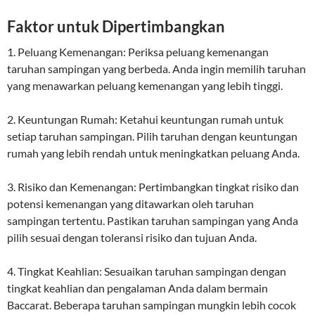
Faktor untuk Dipertimbangkan
1. Peluang Kemenangan: Periksa peluang kemenangan
taruhan sampingan yang berbeda. Anda ingin memilih taruhan
yang menawarkan peluang kemenangan yang lebih tinggi.
2. Keuntungan Rumah: Ketahui keuntungan rumah untuk
setiap taruhan sampingan. Pilih taruhan dengan keuntungan
rumah yang lebih rendah untuk meningkatkan peluang Anda.
3. Risiko dan Kemenangan: Pertimbangkan tingkat risiko dan
potensi kemenangan yang ditawarkan oleh taruhan
sampingan tertentu. Pastikan taruhan sampingan yang Anda
pilih sesuai dengan toleransi risiko dan tujuan Anda.
4. Tingkat Keahlian: Sesuaikan taruhan sampingan dengan
tingkat keahlian dan pengalaman Anda dalam bermain
Baccarat. Beberapa taruhan sampingan mungkin lebih cocok