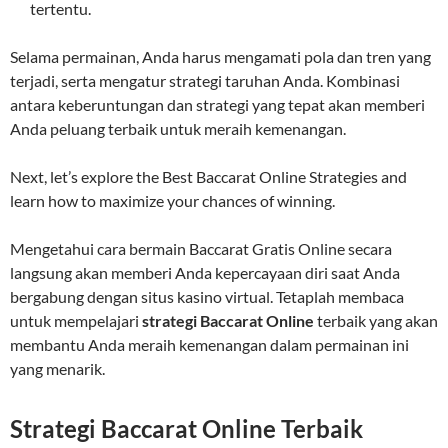
tertentu.
Selama permainan, Anda harus mengamati pola dan tren yang
terjadi, serta mengatur strategi taruhan Anda. Kombinasi
antara keberuntungan dan strategi yang tepat akan memberi
Anda peluang terbaik untuk meraih kemenangan.
Next, let’s explore the Best Baccarat Online Strategies and
learn how to maximize your chances of winning.
Mengetahui cara bermain Baccarat Gratis Online secara
langsung akan memberi Anda kepercayaan diri saat Anda
bergabung dengan situs kasino virtual. Tetaplah membaca
untuk mempelajari
strategi Baccarat Online
terbaik yang akan
membantu Anda meraih kemenangan dalam permainan ini
yang menarik.
Strategi Baccarat Online Terbaik