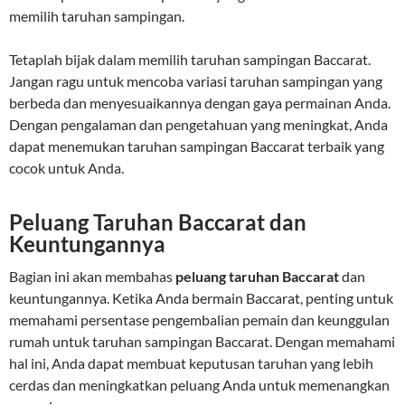
memilih taruhan sampingan.
Tetaplah bijak dalam memilih taruhan sampingan Baccarat.
Jangan ragu untuk mencoba variasi taruhan sampingan yang
berbeda dan menyesuaikannya dengan gaya permainan Anda.
Dengan pengalaman dan pengetahuan yang meningkat, Anda
dapat menemukan taruhan sampingan Baccarat terbaik yang
cocok untuk Anda.
Peluang Taruhan Baccarat dan
Keuntungannya
Bagian ini akan membahas
peluang taruhan Baccarat
dan
keuntungannya. Ketika Anda bermain Baccarat, penting untuk
memahami persentase pengembalian pemain dan keunggulan
rumah untuk taruhan sampingan Baccarat. Dengan memahami
hal ini, Anda dapat membuat keputusan taruhan yang lebih
cerdas dan meningkatkan peluang Anda untuk memenangkan