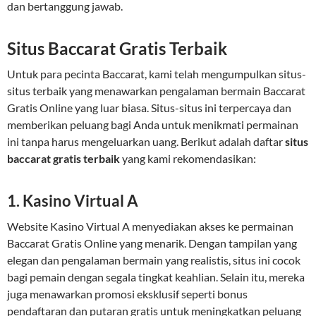
dan bertanggung jawab.
Situs Baccarat Gratis Terbaik
Untuk para pecinta Baccarat, kami telah mengumpulkan situs-
situs terbaik yang menawarkan pengalaman bermain Baccarat
Gratis Online yang luar biasa. Situs-situs ini terpercaya dan
memberikan peluang bagi Anda untuk menikmati permainan
ini tanpa harus mengeluarkan uang. Berikut adalah daftar
situs
baccarat gratis terbaik
yang kami rekomendasikan:
1. Kasino Virtual A
Website Kasino Virtual A menyediakan akses ke permainan
Baccarat Gratis Online yang menarik. Dengan tampilan yang
elegan dan pengalaman bermain yang realistis, situs ini cocok
bagi pemain dengan segala tingkat keahlian. Selain itu, mereka
juga menawarkan promosi eksklusif seperti bonus
pendaftaran dan putaran gratis untuk meningkatkan peluang