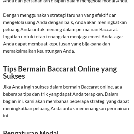
Anda dan pertahankan disiplin dalam mengelola modal Anda.
Dengan menggunakan strategi taruhan yang efektif dan
mengelola uang Anda dengan baik, Anda akan meningkatkan
peluang Anda untuk menang dalam permainan Baccarat.
Ingatlah untuk tetap tenang dan menjaga emosi Anda, agar
Anda dapat membuat keputusan yang bijaksana dan
memaksimalkan keuntungan Anda.
Tips Bermain Baccarat Online yang
Sukses
Jika Anda ingin sukses dalam bermain Baccarat online, ada
beberapa tips dan trik yang dapat Anda terapkan. Dalam
bagian ini, kami akan membahas beberapa strategi yang dapat
meningkatkan peluang Anda untuk memenangkan permainan
ini.
Pengaturan Modal