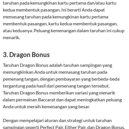
taruhan pada kemungkinan kartu pertama dan/atau kartu
kedua membentuk pasangan. Ini berarti Anda dapat
memasang taruhan pada kemungkinan kartu pertama
membentuk pasangan, kartu kedua membentuk pasangan,
atau keduanya. Peluang kemenangan dalam taruhan ini cukup
menarik.
3. Dragon Bonus
Taruhan Dragon Bonus adalah taruhan sampingan yang
memungkinkan Anda untuk memasang taruhan pada
pemenang tangan, dengan pembayaran yang berbeda-beda
tergantung pada hasil dari pemenang tangan tersebut.
Taruhan Dragon Bonus memberikan variasi yang menarik
dalam permainan Baccarat dan dapat meningkatkan peluang
Anda untuk meraih kemenangan yang besar.
Dengan mempelajari aturan dan strategi untuk taruhan
sampingan seperti Perfect Pair, Either Pair, dan Dragon Bonus,