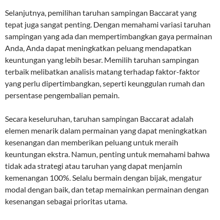
Selanjutnya, pemilihan taruhan sampingan Baccarat yang
tepat juga sangat penting. Dengan memahami variasi taruhan
sampingan yang ada dan mempertimbangkan gaya permainan
Anda, Anda dapat meningkatkan peluang mendapatkan
keuntungan yang lebih besar. Memilih taruhan sampingan
terbaik melibatkan analisis matang terhadap faktor-faktor
yang perlu dipertimbangkan, seperti keunggulan rumah dan
persentase pengembalian pemain.
Secara keseluruhan, taruhan sampingan Baccarat adalah
elemen menarik dalam permainan yang dapat meningkatkan
kesenangan dan memberikan peluang untuk meraih
keuntungan ekstra. Namun, penting untuk memahami bahwa
tidak ada strategi atau taruhan yang dapat menjamin
kemenangan 100%. Selalu bermain dengan bijak, mengatur
modal dengan baik, dan tetap memainkan permainan dengan
kesenangan sebagai prioritas utama.