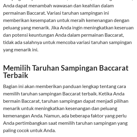
Anda dapat menambah wawasan dan keahlian dalam
permainan Baccarat. Variasi taruhan sampingan ini
memberikan kesempatan untuk meraih kemenangan dengan
peluang yang menarik. Jika Anda ingin meningkatkan keseruan
dan potensi keuntungan Anda dalam permainan Baccarat,
tidak ada salahnya untuk mencoba variasi taruhan sampingan
yang menarik ini.
Memilih Taruhan Sampingan Baccarat
Terbaik
Bagian ini akan memberikan panduan lengkap tentang cara
memilih taruhan sampingan Baccarat terbaik. Ketika Anda
bermain Baccarat, taruhan sampingan dapat menjadi pilihan
menarik untuk meningkatkan kesenangan dan peluang
kemenangan Anda. Namun, ada beberapa faktor yang perlu
Anda pertimbangkan saat memilih taruhan sampingan yang
paling cocok untuk Anda.