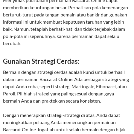
Menyimak pola dalam permainan Baccarat Online dapat
memberikan keuntungan besar. Perhatikan pola kemenangan
berturut-turut pada tangan pemain atau bankir dan gunakan
informasi ini untuk membuat keputusan taruhan yang lebih
baik. Namun, tetaplah berhati-hati dan tidak terjebak dalam
pola-pola ini sepenuhnya, karena permainan dapat selalu
berubah.
Gunakan Strategi Cerdas:
Bermain dengan strategi cerdas adalah kunci untuk berhasil
dalam permainan Baccarat Online. Ada berbagai strategi yang
dapat Anda coba, seperti strategi Martingale, Fibonacci, atau
Paroli. Pilihlah strategi yang paling sesuai dengan gaya
bermain Anda dan praktekkan secara konsisten.
Dengan menerapkan strategi-strategi di atas, Anda dapat
meningkatkan peluang Anda memenangkan permainan
Baccarat Online. Ingatlah untuk selalu bermain dengan bijak