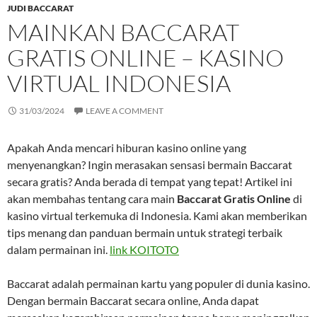
JUDI BACCARAT
MAINKAN BACCARAT
GRATIS ONLINE – KASINO
VIRTUAL INDONESIA
31/03/2024
LEAVE A COMMENT
Apakah Anda mencari hiburan kasino online yang
menyenangkan? Ingin merasakan sensasi bermain Baccarat
secara gratis? Anda berada di tempat yang tepat! Artikel ini
akan membahas tentang cara main
Baccarat Gratis Online
di
kasino virtual terkemuka di Indonesia. Kami akan memberikan
tips menang dan panduan bermain untuk strategi terbaik
dalam permainan ini.
link KOITOTO
Baccarat adalah permainan kartu yang populer di dunia kasino.
Dengan bermain Baccarat secara online, Anda dapat