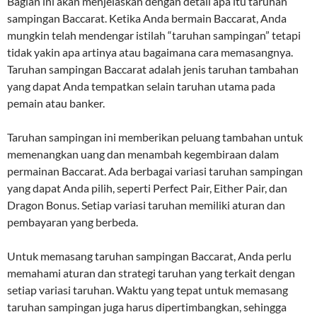
Bagian ini akan menjelaskan dengan detail apa itu taruhan
sampingan Baccarat. Ketika Anda bermain Baccarat, Anda
mungkin telah mendengar istilah “taruhan sampingan” tetapi
tidak yakin apa artinya atau bagaimana cara memasangnya.
Taruhan sampingan Baccarat adalah jenis taruhan tambahan
yang dapat Anda tempatkan selain taruhan utama pada
pemain atau banker.
Taruhan sampingan ini memberikan peluang tambahan untuk
memenangkan uang dan menambah kegembiraan dalam
permainan Baccarat. Ada berbagai variasi taruhan sampingan
yang dapat Anda pilih, seperti Perfect Pair, Either Pair, dan
Dragon Bonus. Setiap variasi taruhan memiliki aturan dan
pembayaran yang berbeda.
Untuk memasang taruhan sampingan Baccarat, Anda perlu
memahami aturan dan strategi taruhan yang terkait dengan
setiap variasi taruhan. Waktu yang tepat untuk memasang
taruhan sampingan juga harus dipertimbangkan, sehingga