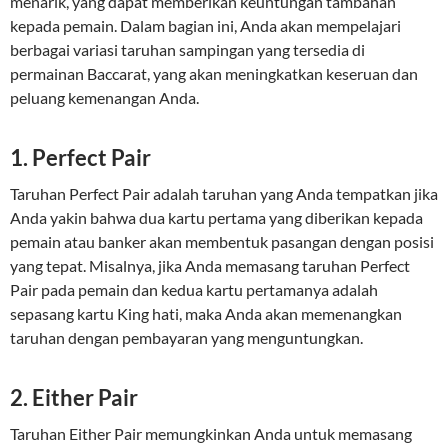
menarik, yang dapat memberikan keuntungan tambahan
kepada pemain. Dalam bagian ini, Anda akan mempelajari
berbagai variasi taruhan sampingan yang tersedia di
permainan Baccarat, yang akan meningkatkan keseruan dan
peluang kemenangan Anda.
1. Perfect Pair
Taruhan Perfect Pair adalah taruhan yang Anda tempatkan jika
Anda yakin bahwa dua kartu pertama yang diberikan kepada
pemain atau banker akan membentuk pasangan dengan posisi
yang tepat. Misalnya, jika Anda memasang taruhan Perfect
Pair pada pemain dan kedua kartu pertamanya adalah
sepasang kartu King hati, maka Anda akan memenangkan
taruhan dengan pembayaran yang menguntungkan.
2. Either Pair
Taruhan Either Pair memungkinkan Anda untuk memasang