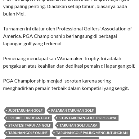
yang paling penting. Diadakan setiap tahun, biasanya pada
bulan Mei.
Turnamen ini diatur oleh Professional Golfers’ Association of
America. PGA Championship berlangsung di berbagai
lapangan golf yang terkenal.
Pemenang mendapatkan Wanamaker Trophy. Ini adalah
pengakuan atas keahlian dan dedikasi pemain di lapangan golf.
PGA Championship menjadi sorotan karena sering
menghadirkan pemain terbaik dalam kompetisi yang sengit.
JUDI TARUHAN GOLF
PASARAN TARUHAN GOLF
PREDIKSI TARUHAN GOLF
SITUS TARUHAN GOLF TERPERCAYA
STRATEGI TARUHAN GOLF
TARUHAN GOLF JUARA
TARUHAN GOLF ONLINE
TARUHAN GOLF PALING MENGUNTUNGKAN