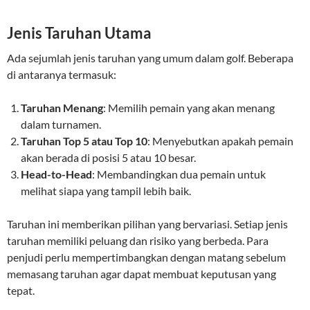
Jenis Taruhan Utama
Ada sejumlah jenis taruhan yang umum dalam golf. Beberapa
di antaranya termasuk:
Taruhan Menang
: Memilih pemain yang akan menang
dalam turnamen.
Taruhan Top 5 atau Top 10
: Menyebutkan apakah pemain
akan berada di posisi 5 atau 10 besar.
Head-to-Head
: Membandingkan dua pemain untuk
melihat siapa yang tampil lebih baik.
Taruhan ini memberikan pilihan yang bervariasi. Setiap jenis
taruhan memiliki peluang dan risiko yang berbeda. Para
penjudi perlu mempertimbangkan dengan matang sebelum
memasang taruhan agar dapat membuat keputusan yang
tepat.