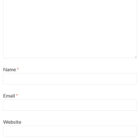
Name
*
Email
*
Website