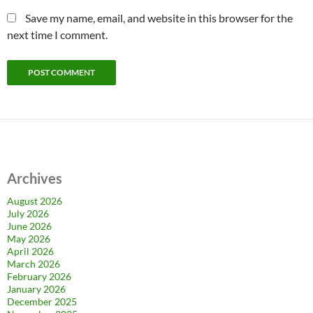
Save my name, email, and website in this browser for the
next time I comment.
Archives
August 2026
July 2026
June 2026
May 2026
April 2026
March 2026
February 2026
January 2026
December 2025