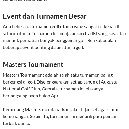
Event dan Turnamen Besar
Ada beberapa turnamen golf utama yang sangat terkenal di
seluruh dunia. Turnamen ini menjalankan tradisi yang kaya dan
menarik perhatian banyak penggemar golf. Berikut adalah
beberapa event penting dalam dunia golf.
Masters Tournament
Masters Tournament adalah salah satu turnamen paling
bergengsi di golf. Diselenggarakan setiap tahun di Augusta
National Golf Club, Georgia, turnamen ini biasanya
berlangsung pada bulan April.
Pemenang Masters mendapatkan jaket hijau sebagai simbol
kemenangan. Selain itu, turnamen ini menarik para pemain
terbaik dunia.