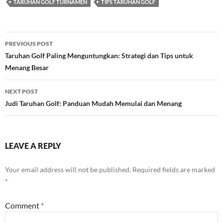
TARUHAN GOLF TURNAMEN
TIPS TARUHAN GOLF
Post
PREVIOUS POST
navigation
Taruhan Golf Paling Menguntungkan: Strategi dan Tips untuk
Menang Besar
NEXT POST
Judi Taruhan Golf: Panduan Mudah Memulai dan Menang
LEAVE A REPLY
Your email address will not be published.
Required fields are marked
*
Comment
*