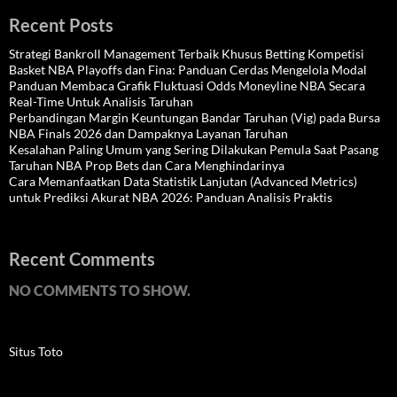
Recent Posts
Strategi Bankroll Management Terbaik Khusus Betting Kompetisi
Basket NBA Playoffs dan Fina: Panduan Cerdas Mengelola Modal
Panduan Membaca Grafik Fluktuasi Odds Moneyline NBA Secara
Real-Time Untuk Analisis Taruhan
Perbandingan Margin Keuntungan Bandar Taruhan (Vig) pada Bursa
NBA Finals 2026 dan Dampaknya Layanan Taruhan
Kesalahan Paling Umum yang Sering Dilakukan Pemula Saat Pasang
Taruhan NBA Prop Bets dan Cara Menghindarinya
Cara Memanfaatkan Data Statistik Lanjutan (Advanced Metrics)
untuk Prediksi Akurat NBA 2026: Panduan Analisis Praktis
Recent Comments
NO COMMENTS TO SHOW.
Situs Toto