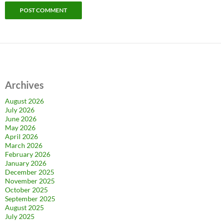
Archives
August 2026
July 2026
June 2026
May 2026
April 2026
March 2026
February 2026
January 2026
December 2025
November 2025
October 2025
September 2025
August 2025
July 2025