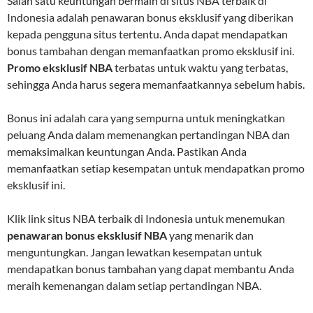
Salah satu keuntungan bermain di situs NBA terbaik di
Indonesia adalah penawaran bonus eksklusif yang diberikan
kepada pengguna situs tertentu. Anda dapat mendapatkan
bonus tambahan dengan memanfaatkan promo eksklusif ini.
Promo eksklusif NBA
terbatas untuk waktu yang terbatas,
sehingga Anda harus segera memanfaatkannya sebelum habis.
Bonus ini adalah cara yang sempurna untuk meningkatkan
peluang Anda dalam memenangkan pertandingan NBA dan
memaksimalkan keuntungan Anda. Pastikan Anda
memanfaatkan setiap kesempatan untuk mendapatkan promo
eksklusif ini.
Klik link situs NBA terbaik di Indonesia untuk menemukan
penawaran bonus eksklusif NBA
yang menarik dan
menguntungkan. Jangan lewatkan kesempatan untuk
mendapatkan bonus tambahan yang dapat membantu Anda
meraih kemenangan dalam setiap pertandingan NBA.