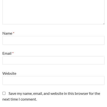
Name
*
Email
*
Website
Save my name, email, and website in this browser for the
next time I comment.